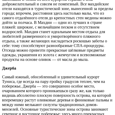
доброжелательный и совсем не помпезный. Все махдийские
отели находятся в туристической зоне, вынесенной за пределы
города; впрочем, расстояния здесь настолько малы, что из
самого отдалённого отеля до крепостных стен медины можно
дойти за полчаса. В Махдии — одни из лучших в стране
пляжей: широкие, с мельчайшим песком и отсутствием
водорослей. Махдия станет идеальным местом отдыха для
любителей размеренного и умиротворённого пляжного
отдыха, а также желающих насладиться роскошью заботы о
себе: тому способствуют разнообразные СПА-процедуры.
Отсюда можно привезти прекрасные шёлковые предметы
одежды, украшения из золота с жемчугом и всевозможные
продукты на основе оливок — от масла до мыла.
Джерба
Самый южный, обособленный и удивительный курорт
Туниса, где всегда на пару-тройку градусов теплее, чем на
побережье, Джерба — это совершенно особое место,
очарованием которого проникаешься сразу же, как только
видишь абсолютно плоскую поверхность острова, на которой
вперемешку растут оливковые деревья и финиковые пальмы и
между ними мелькают силуэты традиционных домов-
мензелей. Основные туристические зоны острова занимают
северное и восточное побережье; здесь много прекрасных