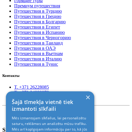
Горящие туры
Премиум путешествия
Путешествия в Турцию
Путешествия в Грецию
Путешествия в Болгарию
Путешествия в Египет
Путешествия в Испанию
Путешествия в Черногорию
Путешествия в Таиланд
Путешествия в ОАЭ
Путешествия в Вьетнам
Путешествия в Италию
Путешествия в Тунис
Контакты
T. +371 26228085
T. +371 24888878
×
Rīga, Kr.Barona 88
Šajā tīmekļa vietnē tiek
izmantoti sīkfaili
Правила и условия
Mēs izmantojam sīkfailus, lai personalizētu
© 2011-2026> «ALANI SIA»
saturu, reklāmas un analizētu mūsu trafiku.
Sign In
Mēs arī kopīgojam informāciju par to, kā jūs