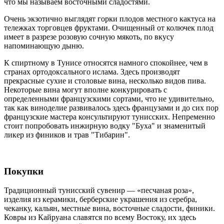
что мы называем восточными сладостями.
Очень экзотично выглядят горки плодов местного кактуса на
тележках торговцев фруктами. Очищенный от колючек плод
имеет в разрезе розовую сочную мякоть, по вкусу
напоминающую дыню.
К спиртному в Тунисе относятся намного спокойнее, чем в
странах ортодоксального ислама. Здесь производят
прекрасные сухие и столовые вина, несколько видов пива.
Некоторые вина могут вполне конкурировать с
определенными французскими сортами, что не удивительно,
так как виноделие развивалось здесь французами и до сих пор
французские мастера консультируют тунисских. Непременно
стоит попробовать инжирную водку "Буха" и знаменитый
ликер из фиников и трав "Тибарин".
Покупки
Традиционный тунисский сувенир — «песчаная роза»,
изделия из керамики, берберские украшения из серебра,
чеканку, кальян, местные вина, восточные сладости, финики.
Ковры из Кайруана славятся по всему Востоку, их здесь