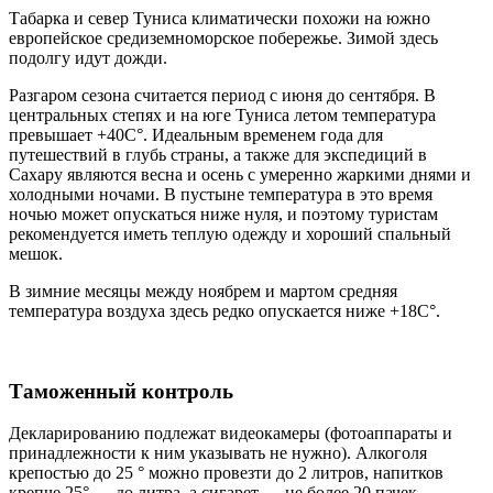
Табарка и север Туниса климатически похожи на южно
европейское средиземноморское побережье. Зимой здесь
подолгу идут дожди.
Разгаром сезона считается период с июня до сентября. В
центральных степях и на юге Туниса летом температура
превышает +40С°. Идеальным временем года для
путешествий в глубь страны, а также для экспедиций в
Сахару являются весна и осень с умеренно жаркими днями и
холодными ночами. В пустыне температура в это время
ночью может опускаться ниже нуля, и поэтому туристам
рекомендуется иметь теплую одежду и хороший спальный
мешок.
В зимние месяцы между ноябрем и мартом средняя
температура воздуха здесь редко опускается ниже +18С°.
Таможенный контроль
Декларированию подлежат видеокамеры (фотоаппараты и
принадлежности к ним указывать не нужно). Алкоголя
крепостью до 25 ° можно провезти до 2 литров, напитков
крепче 25° — до литра, а сигарет — не более 20 пачек.