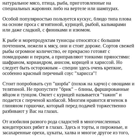
натуральное мясо, птица, рыба, приготовленные на
специальных жаровнях либо на вертеле или шампурах.
Особой популярностью пользуется кускус, блюдо типа плова
на основе проса с ягнятиной, курицей, рыбой, кальмарами
или даже сладкий, с финиками и изюмом.
К рыбе и морепродуктам тунисцы относятся с большим
почтением, нежели к мясу, они и стоят дороже. Сортов свежей
рыбы огромное количество, ее прекрасно готовят с
помидорами и перцем, а приправляют тонкими пряностями:
шафраном, кориандром, анисом, корицей и хариссой. Но
следует быть осторожным – специи здесь очень крепкие,
особенно красный перечный соус "харисса"!
Стоит попробовать суп "шорба" (похож на харчо) с овощами и
телятиной. Не пропустите "брик" – блины, фаршированные
яйцом и тунцом. Омлет с курицей называется "тажин" и
подается с перченой колбасой. Многим нравится ягненок в
глиняном горшочке, который перед подачей торжественно
разбивают у Вас на глазах.
От изобилия разного рода сладостей в многочисленных
кондитерских рябит в глазах. Здесь и торты, и пирожные, и
засахаренные орехи, цукаты, халва и многое другое из того,