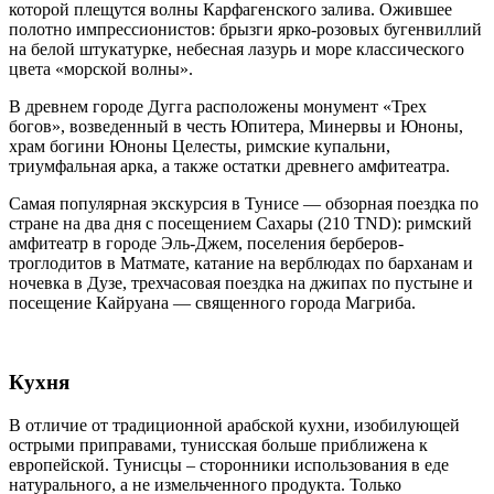
которой плещутся волны Карфагенского залива. Ожившее
полотно импрессионистов: брызги ярко-розовых бугенвиллий
на белой штукатурке, небесная лазурь и море классического
цвета «морской волны».
В древнем городе Дугга расположены монумент «Трех
богов», возведенный в честь Юпитера, Минервы и Юноны,
храм богини Юноны Целесты, римские купальни,
триумфальная арка, а также остатки древнего амфитеатра.
Самая популярная экскурсия в Тунисе — обзорная поездка по
стране на два дня с посещением Сахары (210 TND): римский
амфитеатр в городе Эль-Джем, поселения берберов-
троглодитов в Матмате, катание на верблюдах по барханам и
ночевка в Дузе, трехчасовая поездка на джипах по пустыне и
посещение Кайруана — священного города Магриба.
Кухня
В отличие от традиционной арабской кухни, изобилующей
острыми приправами, тунисская больше приближена к
европейской. Тунисцы – сторонники использования в еде
натурального, а не измельченного продукта. Только