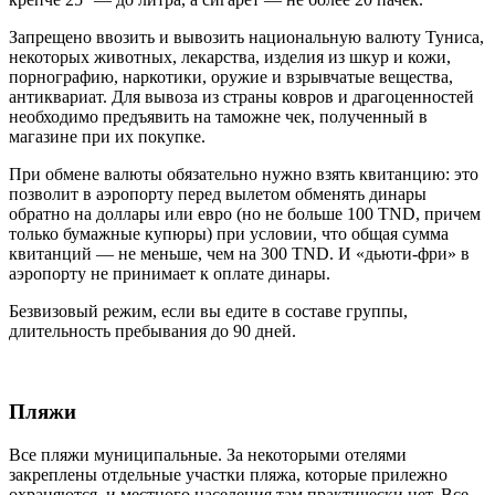
Запрещено ввозить и вывозить национальную валюту Туниса,
некоторых животных, лекарства, изделия из шкур и кожи,
порнографию, наркотики, оружие и взрывчатые вещества,
антиквариат. Для вывоза из страны ковров и драгоценностей
необходимо предъявить на таможне чек, полученный в
магазине при их покупке.
При обмене валюты обязательно нужно взять квитанцию: это
позволит в аэропорту перед вылетом обменять динары
обратно на доллары или евро (но не больше 100 TND, причем
только бумажные купюры) при условии, что общая сумма
квитанций — не меньше, чем на 300 TND. И «дьюти-фри» в
аэропорту не принимает к оплате динары.
Безвизовый режим, если вы едите в составе группы,
длительность пребывания до 90 дней.
Пляжи
Все пляжи муниципальные. За некоторыми отелями
закреплены отдельные участки пляжа, которые прилежно
охраняются, и местного населения там практически нет. Все