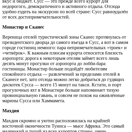
вкус и бюджет. Сусс — это прежде всего курорт для
недорогого, демократичного и активного отдыха. Отсюда
удобно ездить на экскурсии по всей стране: Сусс равноудалён
от всех достопримечательностей.
Монастир и Сканес
Вереница отелей туристической зоны Сканес протянулась от
президентского дворца до самого въезда в Сусс, а вот в самом
городе гостиниц немного: пара непримечательных «троек» и
«четвёрок». К важным плюсам курорта относится близость
аэропорта: дорога к некоторым отелям займет всего лишь
десять минут прогулки от аэропорта до лобби-бара
гостиницы. Монастир больше подойдёт любителям
спокойного отдыха — развлечений за пределами отелей в
Сканесе нет, зато отсюда можно легко добраться до гудящих
дискотек Сусса — всего 15 минут на такси. Кстати, и порт
прогулочных яхт в Монастире больше напоминает тихую
провинциальную гавань, и совсем не похож на оживлённые
марины Сусса или Хаммамета.
Махдия
Махдия скромно и уютно расположилась на крайней
восточной оконечности Туниса — мысе Африка. Это самый
маленький и тихий из всех курортов страны, очень