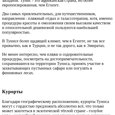
западной. Тунис - это африканская страна, но более
европеизированная, чем Египет.
Два самых привлекательных, для путешественников,
направления - пляжный отдых и талассотерапия, хотя, именно
процедуры красоты и омоложения своим высоким качеством
и относительной дешевизной пользуются наибольшей
популярностью.
В Тунисе более щадящий климат, чем в Египте, не так все
привычно, как в Турции, и не так дорого, как в Эмиратах.
Не менее интересно, чем пляжи и оздоровительные
процедуры, посмотреть на достопримечательности,
сохранившиеся на территории Туниса, принять участие в
захватывающих пустынных сафари или погулять в
финиковых лесах.
Курорты
Благодаря географическому расположению, курорты Туниса
могут с гордостью предложить абсолютно всё, что только
может захотеться в экзотической тёплой стране - голубое