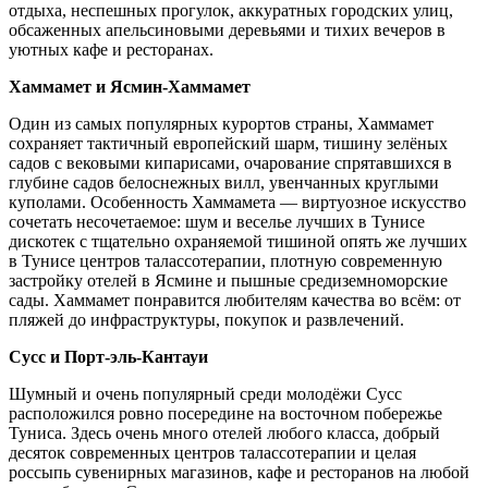
отдыха, неспешных прогулок, аккуратных городских улиц,
обсаженных апельсиновыми деревьями и тихих вечеров в
уютных кафе и ресторанах.
Хаммамет и Ясмин-Хаммамет
Один из самых популярных курортов страны, Хаммамет
сохраняет тактичный европейский шарм, тишину зелёных
садов с вековыми кипарисами, очарование спрятавшихся в
глубине садов белоснежных вилл, увенчанных круглыми
куполами. Особенность Хаммамета — виртуозное искусство
сочетать несочетаемое: шум и веселье лучших в Тунисе
дискотек с тщательно охраняемой тишиной опять же лучших
в Тунисе центров талассотерапии, плотную современную
застройку отелей в Ясмине и пышные средиземноморские
сады. Хаммамет понравится любителям качества во всём: от
пляжей до инфраструктуры, покупок и развлечений.
Сусс и Порт-эль-Кантауи
Шумный и очень популярный среди молодёжи Сусс
расположился ровно посередине на восточном побережье
Туниса. Здесь очень много отелей любого класса, добрый
десяток современных центров талассотерапии и целая
россыпь сувенирных магазинов, кафе и ресторанов на любой