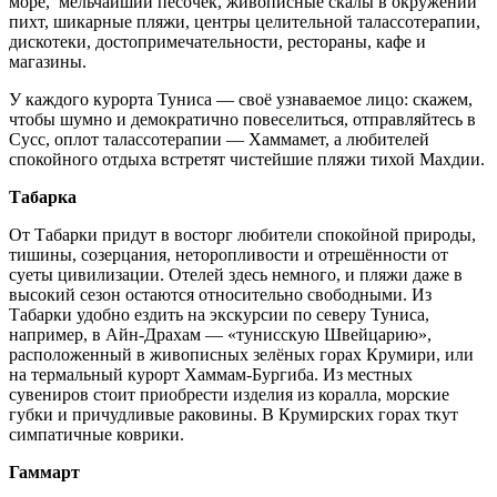
море, мельчайший песочек, живописные скалы в окружении
пихт, шикарные пляжи, центры целительной талассотерапии,
дискотеки, достопримечательности, рестораны, кафе и
магазины.
У каждого курорта Туниса — своё узнаваемое лицо: скажем,
чтобы шумно и демократично повеселиться, отправляйтесь в
Сусс, оплот талассотерапии — Хаммамет, а любителей
спокойного отдыха встретят чистейшие пляжи тихой Махдии.
Табарка
От Табарки придут в восторг любители спокойной природы,
тишины, созерцания, неторопливости и отрешённости от
суеты цивилизации. Отелей здесь немного, и пляжи даже в
высокий сезон остаются относительно свободными. Из
Табарки удобно ездить на экскурсии по северу Туниса,
например, в Айн-Драхам — «тунисскую Швейцарию»,
расположенный в живописных зелёных горах Крумири, или
на термальный курорт Хаммам-Бургиба. Из местных
сувениров стоит приобрести изделия из коралла, морские
губки и причудливые раковины. В Крумирских горах ткут
симпатичные коврики.
Гаммарт