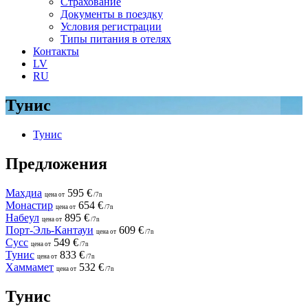
Страхование
Документы в поездку
Условия регистрации
Типы питания в отелях
Контакты
LV
RU
Тунис
Тунис
Предложения
Махдиа
595 €
цена от
/7n
Монастир
654 €
цена от
/7n
Набеул
895 €
цена от
/7n
Порт-Эль-Кантауи
609 €
цена от
/7n
Сусс
549 €
цена от
/7n
Тунис
833 €
цена от
/7n
Хаммамет
532 €
цена от
/7n
Тунис