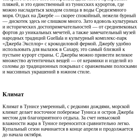
пляжей, и это единственный из тунисских курортов, где
можно насладиться заходом солнца в воды Средиземного
моря. Отдых на Джербе — скорее спокойный, нежели бурный
— дискотек здесь не слишком много. Зато вдоволь культурных
и исторических достопримечательностей — от средневековых
фортов до уникальных мечетей, а также замечательный музей
народных традиций Guellala и культурный комплекс-парк
«Джерба Эксплор» с крокодиловой фермой. Джербу удобно
использовать для вылазок в Сахару, это самый близкий к
пустыне курорт страны. С Джербы можно привезти великое
множество аутентичных вещей — от керамики и изделий из
соломы до традиционных покрывал с оранжевыми полосками
и массивных украшений в южном стиле.
Климат
Климат в Тунисе умеренный, с редкими дождями, морской
климат делает восточное побережье Туниса и остров Джерба
местом для благоприятного отдыха. За счет невысокой
влажности жара в Тунисе переносится сравнительно легко.
Купальный сезон начинается в конце апреля и продолжается
до начала октября.