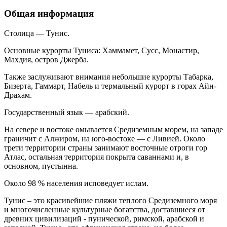
Общая информация
Столица — Тунис.
Основные курорты Туниса: Хаммамет, Сусс, Монастир,
Махдия, остров Джерба.
Также заслуживают внимания небольшие курорты Табарка,
Бизерта, Гаммарт, Набель и термальный курорт в горах Айн-
Драхам.
Государственный язык — арабский.
На севере и востоке омывается Средиземным морем, на западе
граничит с Алжиром, на юго-востоке — с Ливией. Около
трети территории страны занимают восточные отроги гор
Атлас, остальная территория покрыта саваннами и, в
основном, пустынна.
Около 98 % населения исповедует ислам.
Тунис – это красивейшие пляжи теплого Средиземного моря
и многочисленные культурные богатства, доставшиеся от
древних цивилизаций - пунической, римской, арабской и