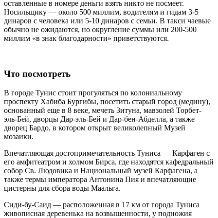
оставленные в номере деньги взять никто не посмеет.
Носильщику — около 500 миллим, водителям и гидам 3-5
динаров с человека или 5-10 динаров с семьи. В такси чаевые
обычно не ожидаются, но округление суммы или 200-500
миллим «в знак благодарности» приветствуются.
Что посмотреть
В городе Тунис стоит прогуляться по колониальному
проспекту Хабиба Бургибы, посетить старый город (медину),
основанный еще в 8 веке, мечеть Зитуна, мавзолей Торбет-
эль-Бей, дворцы Дар-эль-Бей и Дар-бен-Абделла, а также
дворец Бардо, в котором открыт великолепный Музей
мозаики.
Впечатляющая достопримечательность Туниса — Карфаген с
его амфитеатром и холмом Бирса, где находятся кафедральный
собор Св. Людовика и Национальный музей Карфагена, а
также термы императора Антонина Пия и впечатляющие
цистерны для сбора воды Маальга.
Сиди-бу-Саид — расположенная в 17 км от города Туниса
живописная деревенька на возвышенности, у подножия