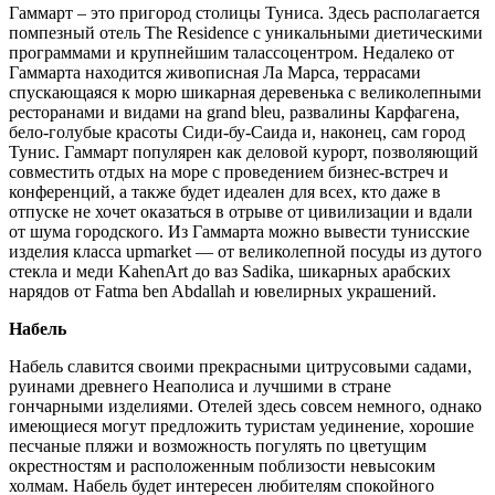
Гаммарт – это пригород столицы Туниса. Здесь располагается
помпезный отель The Residence с уникальными диетическими
программами и крупнейшим талассоцентром. Недалеко от
Гаммарта находится живописная Ла Марса, террасами
спускающаяся к морю шикарная деревенька с великолепными
ресторанами и видами на grand bleu, развалины Карфагена,
бело-голубые красоты Сиди-бу-Саида и, наконец, сам город
Тунис. Гаммарт популярен как деловой курорт, позволяющий
совместить отдых на море с проведением бизнес-встреч и
конференций, а также будет идеален для всех, кто даже в
отпуске не хочет оказаться в отрыве от цивилизации и вдали
от шума городского. Из Гаммарта можно вывести тунисские
изделия класса upmarket — от великолепной посуды из дутого
стекла и меди KahenArt до ваз Sadika, шикарных арабских
нарядов от Fatma ben Abdallah и ювелирных украшений.
Набель
Набель славится своими прекрасными цитрусовыми садами,
руинами древнего Неаполиса и лучшими в стране
гончарными изделиями. Отелей здесь совсем немного, однако
имеющиеся могут предложить туристам уединение, хорошие
песчаные пляжи и возможность погулять по цветущим
окрестностям и расположенным поблизости невысоким
холмам. Набель будет интересен любителям спокойного