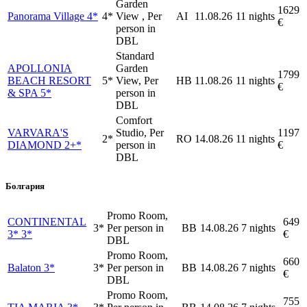
Garden
1629
Panorama Village 4*
4*
View , Per
AI
11.08.26
11 nights
€
person in
DBL
Standard
APOLLONIA
Garden
1799
BEACH RESORT
5*
View, Per
HB
11.08.26
11 nights
€
& SPA 5*
person in
DBL
Comfort
VARVARA'S
Studio, Per
1197
2*
RO
14.08.26
11 nights
DIAMOND 2+*
person in
€
DBL
Болгария
Promo Room,
CONTINENTAL
649
3*
Per person in
BB
14.08.26
7 nights
3* 3*
€
DBL
Promo Room,
660
Balaton 3*
3*
Per person in
BB
14.08.26
7 nights
€
DBL
Promo Room,
755