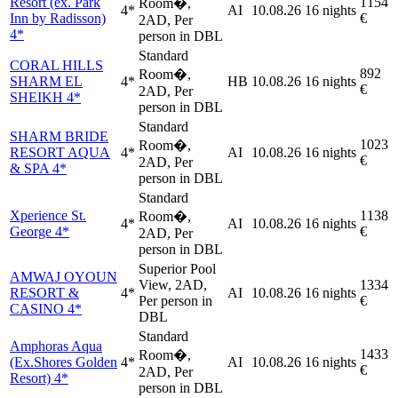
Resort (ex. Park
1154
Room�,
4*
AI
10.08.26
16 nights
Inn by Radisson)
€
2AD, Per
4*
person in DBL
Standard
CORAL HILLS
892
Room�,
SHARM EL
4*
HB
10.08.26
16 nights
€
2AD, Per
SHEIKH 4*
person in DBL
Standard
SHARM BRIDE
1023
Room�,
RESORT AQUA
4*
AI
10.08.26
16 nights
€
2AD, Per
& SPA 4*
person in DBL
Standard
Xperience St.
1138
Room�,
4*
AI
10.08.26
16 nights
George 4*
€
2AD, Per
person in DBL
Superior Pool
AMWAJ OYOUN
View, 2AD,
1334
RESORT &
4*
AI
10.08.26
16 nights
Per person in
€
CASINO 4*
DBL
Standard
Amphoras Aqua
1433
Room�,
(Ex.Shores Golden
4*
AI
10.08.26
16 nights
€
2AD, Per
Resort) 4*
person in DBL