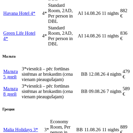
Standard
Room, 2AD,
882
Havana Hotel 4*
4*
AI
14.08.26
11 nights
Per person in
€
DBL
Standard
Green Life Hotel
Room, 2AD,
836
4*
AI
14.08.26
11 nights
4*
Per person in
€
DBL
Мальта
3*viesnīcā – pēc fortūnas
Мальта
479
sistēmas ar brokastīm (cena
BB
12.08.26
4 nights
5 дней
€
vienam pieaugušajam)
3*viesnīcā – pēc fortūnas
Мальта
589
sistēmas ar brokastīm (cena
BB
09.08.26
7 nights
8 дней
€
vienam pieaugušajam)
Греция
Economy
Room, Per
889
Malia Holidays 3*
3*
BB
11.08.26
11 nights
person in
€