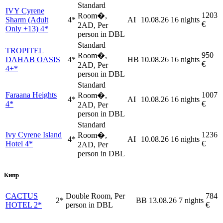
Standard
IVY Cyrene
1203
Room�,
Sharm (Adult
4*
AI
10.08.26
16 nights
€
2AD, Per
Only +13) 4*
person in DBL
Standard
TROPITEL
950
Room�,
DAHAB OASIS
4*
HB
10.08.26
16 nights
€
2AD, Per
4+*
person in DBL
Standard
Faraana Heights
1007
Room�,
4*
AI
10.08.26
16 nights
4*
€
2AD, Per
person in DBL
Standard
Ivy Cyrene Island
1236
Room�,
4*
AI
10.08.26
16 nights
Hotel 4*
€
2AD, Per
person in DBL
Кипр
CACTUS
Double Room, Per
784
2*
BB
13.08.26
7 nights
HOTEL 2*
person in DBL
€