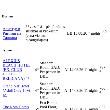
Италия
3*viesnīcā – pēc fortūnas
Авиатур в
sistēmas ar brokastīm
569
Римини из
BB
13.08.26
7 nights
(cena vienam
€
Таллина
pieaugušajam)
Турция
ALEXIUS
Standard
BEACH HOTEL
Room, 2AD,
797
(EX. CLUB
4*
AI
14.08.26
11 nights
Per person in
€
HOTEL
DBL
BELDIANA) 4*
Standard
Grand Nar Hotel
Room, 2AD,
766
(Adult Only 16+)
4*
AI
14.08.26
11 nights
Per person in
€
4*
DBL
Eco Room
The Nora Hotels
Pool Floor,
832
5*
AI
14.08.26
11 nights