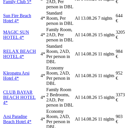
Family Club 5*
2AD, Per
€
person in DBL
Standard
Sun Fire Beach
644
4*
Room, Per
AI
13.08.26
7 nights
Hotel 4*
€
person in DBL
Family Room,
MAGIC SUN
3205
4*
2AD, Per
AI
14.08.26
15 nights
HOTEL 4*
€
person in DBL
Standard
RELAX BEACH
Room, 2AD,
984
4*
AI
14.08.26
11 nights
HOTEL 4*
Per person in
€
DBL
Economy
Kleopatra Arsi
Room, 2AD,
952
4*
AI
14.08.26
11 nights
Hotel 4*
Per person in
€
DBL
Family Room
CLUB BAYAR
2 Bedrooms,
3373
BEACH HOTEL
4*
AI
14.08.26
15 nights
2AD, Per
€
4*
person in DBL
Economy
Arsi Paradise
Room, 2AD,
903
4*
AI
14.08.26
11 nights
Beach Hotel 4*
Per person in
€
DBL