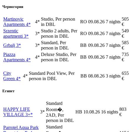
Черногория
Martinovic
Studio, Per person
505
4*
RO
09.08.26
7 nights
Apartments 4*
in DBL
€
Srzentic
Studio 2 adults, Per
549
3*
RO
09.08.26
7 nights
apartmenti 3*
person in DBL
€
Standard, Per
585
Grbalj 3*
3*
BB
09.08.26
7 nights
person in DBL
€
Piazza
Deluxe Studio, Per
735
4*
BB
09.08.26
7 nights
Apartments 4*
person in DBL
€
City
Standard Pool View, Per
655
4*
BB
08.08.26
3 nights
Green 4*
person in DBL
€
Египет
Standard
HAPPY LIFE
803
Room�,
3*
HB
10.08.26
16 nights
VILLAGE 3+*
€
2AD, Per
person in DBL
Standard
Parrotel Aqua Park