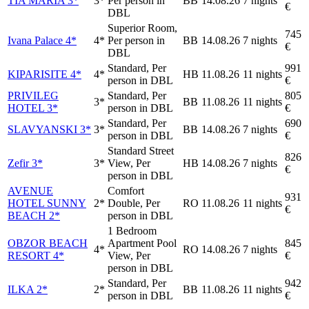
TIA MARIA 3*
3*
Per person in
BB
14.08.26
7 nights
€
DBL
Superior Room,
745
Ivana Palace 4*
4*
Per person in
BB
14.08.26
7 nights
€
DBL
Standard, Per
991
KIPARISITE 4*
4*
HB
11.08.26
11 nights
person in DBL
€
PRIVILEG
Standard, Per
805
3*
BB
11.08.26
11 nights
HOTEL 3*
person in DBL
€
Standard, Per
690
SLAVYANSKI 3*
3*
BB
14.08.26
7 nights
person in DBL
€
Standard Street
826
Zefir 3*
3*
View, Per
HB
14.08.26
7 nights
€
person in DBL
AVENUE
Comfort
931
HOTEL SUNNY
2*
Double, Per
RO
11.08.26
11 nights
€
BEACH 2*
person in DBL
1 Bedroom
OBZOR BEACH
Apartment Pool
845
4*
RO
14.08.26
7 nights
RESORT 4*
View, Per
€
person in DBL
Standard, Per
942
ILKA 2*
2*
BB
11.08.26
11 nights
person in DBL
€