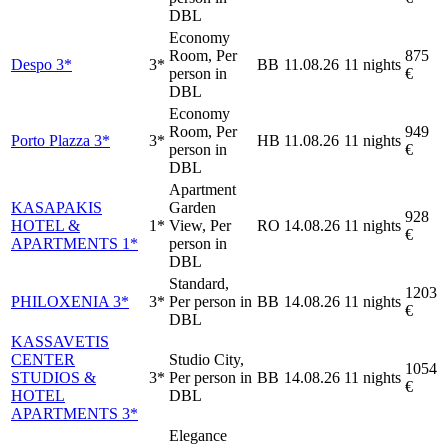
DBL
Economy
Room, Per
875
Despo 3*
3*
BB
11.08.26
11 nights
person in
€
DBL
Economy
Room, Per
949
Porto Plazza 3*
3*
HB
11.08.26
11 nights
person in
€
DBL
Apartment
KASAPAKIS
Garden
928
HOTEL &
1*
View, Per
RO
14.08.26
11 nights
€
APARTMENTS 1*
person in
DBL
Standard,
1203
PHILOXENIA 3*
3*
Per person in
BB
14.08.26
11 nights
€
DBL
KASSAVETIS
CENTER
Studio City,
1054
STUDIOS &
3*
Per person in
BB
14.08.26
11 nights
€
HOTEL
DBL
APARTMENTS 3*
Elegance