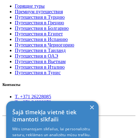
Горящие туры
Премиум путешествия
Путешествия в Турцию
Путешествия в Грецию
Путешествия в Болгарию
Путешествия в Египет
Путешествия в Испанию
Путешествия в Черногорию
Путешествия в Таиланд
Путешествия в ОАЭ
Путешествия в Вьетнам
Путешествия в Италию
Путешествия в Тунис
Контакты
T. +371 26228085
T. +371 24888878
×
Rīga, Kr.Barona 88
Šajā tīmekļa vietnē tiek
izmantoti sīkfaili
Правила и условия
Mēs izmantojam sīkfailus, lai personalizētu
© 2011-2026> «ALANI SIA»
saturu, reklāmas un analizētu mūsu trafiku.