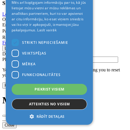
Sign In
Mēs arī kopīgojam informāciju par to, kā jūs
lietojat mūsu vietni ar mūsu reklāmas un
analītikas partneriem, kuri to var apvienot
Login with Facebook
Login with Google
ar citu informāciju, ko esat viņiem sniedzis
Or
vai ko viņi ir apkopojuši, izmantojot jūsu
Email
pakalpojumus.
Lasīt vairāk
Password
Remember me
STRIKTI NEPIECIEŠAMIE
Forgot Password?
VEIKTSPĒJAS
Don’t have an account?
Sign up
Please confirm login email below
MĒRĶA
You will receive an email containing a link allowing you to reset
FUNKCIONALITĀTES
your password to a new preferred one.
PIEKRIST VISIEM
Modal title
ATTEIKTIES NO VISIEM
RĀDĪT DETAĻAS
...
Close