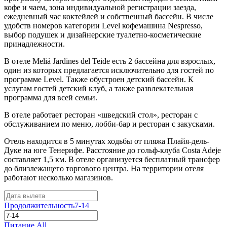
кофе и чаем, зона индивидуальной регистрации заезда,
ежедневный час коктейлей и собственный бассейн. В числе
удобств номеров категории Level кофемашина Nespresso,
выбор подушек и дизайнерские туалетно-косметические
принадлежности.
В отеле Meliá Jardines del Teide есть 2 бассейна для взрослых,
один из которых предлагается исключительно для гостей по
программе Level. Также обустроен детский бассейн. К
услугам гостей детский клуб, а также развлекательная
программа для всей семьи.
В отеле работает ресторан «шведский стол», ресторан с
обслуживанием по меню, лобби-бар и ресторан с закусками.
Отель находится в 5 минутах ходьбы от пляжа Плайя-дель-
Дуке на юге Тенерифе. Расстояние до гольф-клуба Costa Adeje
составляет 1,5 км. В отеле организуется бесплатный трансфер
до близлежащего торгового центра. На территории отеля
работают несколько магазинов.
Продолжительность
7-14
Питание
All