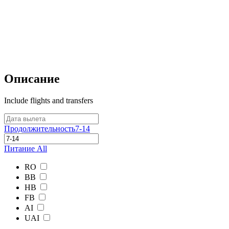
Описание
Include flights and transfers
Продолжительность
7-14
Питание
All
RO
BB
HB
FB
AI
UAI