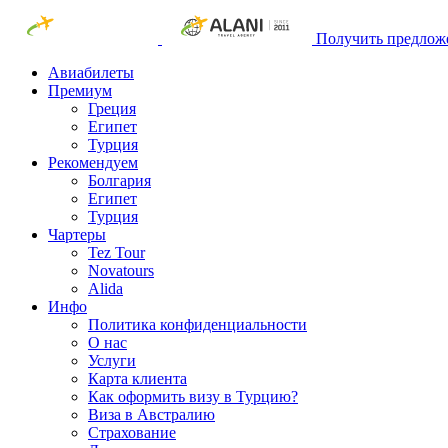
Получить предлож
Авиабилеты
Премиум
Греция
Египет
Турция
Рекомендуем
Болгария
Египет
Турция
Чартеры
Tez Tour
Novatours
Alida
Инфо
Политика конфиденциальности
О нас
Услуги
Карта клиента
Как оформить визу в Турцию?
Виза в Австралию
Страхование