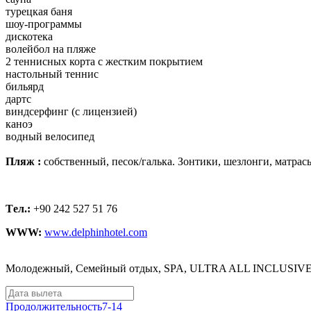
турецкая баня
шоу-программы
дискотека
волейбол на пляже
2 теннисных корта с жестким покрытием
настольный теннис
бильярд
дартс
виндсерфинг (с лицензией)
каноэ
водный велосипед
Пляж :
собственный, песок/галька. Зонтики, шезлонги, матрасы
Tел.:
+90 242 527 51 76
WWW:
www.delphinhotel.com
Молодежный, Семейный отдых, SPA, ULTRA ALL INCLUSIV
Продолжительность
7-14