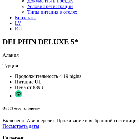
Документы в поездку
Условия регистрации
Типы питания в отелях
Контакты
LV
RU
DELPHIN DELUXE 5*
Алания
Турция
Продолжительность
4-19 nights
Питание
UL
Цена от
889 €
От 889 евро; за персону
Включено: Авиаперелет. Проживание в выбранной гостинице с 
Посмотреть даты
Галерея