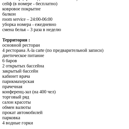
сейф (в номере - бесплатно)
ковровое покрытие
балкон
room service – 24:00-06:00
уборка номера - ежедневно
смена белья – 3 раза в неделю
Территория :
основной ресторан
4 ресторана А-la carte (по предварительной записи)
диетическое питание
6 баров
2 открытых бассейна
закрытый бассейн
кабинет врача
парикмахерская
прачечная
конференц-зал (на 400 чел)
торговый ряд
салон красоты
обмен валюты
прокат автомобилей
парковка
4 водные горки