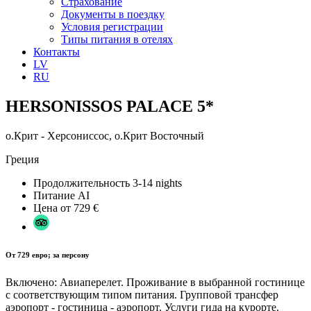
Страхование
Документы в поездку
Условия регистрации
Типы питания в отелях
Контакты
LV
RU
HERSONISSOS PALACE 5*
о.Крит - Херсониссос, о.Крит Восточный
Греция
Продолжительность
3-14 nights
Питание
AI
Цена от
729 €
От 729 евро; за персону
Включено: Авиаперелет. Проживание в выбранной гостинице
с соответствующим типом питания. Групповой трансфер
аэропорт - гостиница - аэропорт. Услуги гида на курорте.