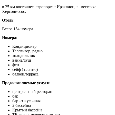
в 25 км восточнее аэропорта г.Ираклион, в местечке
Херсониссос.
Отель:
Всего 154 номера
Номера:
Кондиционер
Телевизор, радио
холодильник
ванна/душ
фен
сейф ( платно)
балкон/терраса
Предоставляемые услуги:
центральный ресторан
бар
бар –закусочная
2 бассейна
Крытый бассейн
ТВ салон, игровая комната