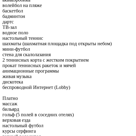
волейбол на пляже
баскетбол
бадминтон
дартс
ТВ-зал
водное поло
настольный теннис
шахматы (шахматная площадка под открыты небом)
мини-футбол
стена для скалолазания
2 теннисных корта с жестким покрытием
прокат теннисных ракеток и мячей
анимационные программы
живая музыка
дискотека
беспроводной Интернет (Lobby)
Платно
массаж
бильярд
гольф (5 полей в соседних отелях)
верховая езда
настольный футбол
курсы серфинга