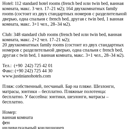
Hotel: 112 standard hotel rooms (french bed или twin bed, ванная
комната, макс. 3 чел. 17–21 м2); 164 двухкомнатных family
rooms (состоит из двух стандартных номеров c разделительной
дверью, одна спальня с french bed, другая с twin bed, 1 ванная
комната, макс. 3+1 чел., 28–34 м2).
Club: 348 standard club rooms (french bed или twin bed, ванная
комната, макс. 2+2 чел. 17–21 м2);
20 двухкомнатных family rooms (состоит из двух стандартных
номеров c разделительной дверью, одна спальня с french bed,
другая с twin bed, 1 ванная комната, макс. 3+1 чел., 28–34 м2).
Тел.: (+90 242) 725 42 01
Факс: (+90 242) 725 44 30
www.justinianohotels.com
Пляж: cобственный, песчаный. Бар на пляже. Шезлонги,
матрасы, зонтики – бесплатно. Пляжные полотенца:
бесплатно. У бассейна: зонтики, шезлонги, матрасы –
бесплатно.
Номер:
ванная комната
фен
индивидуальный кондиционер