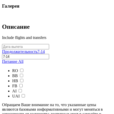
Галерея
Описание
Include flights and transfers
Продолжительность
7-14
Питание
All
RO
BB
HB
FB
AI
UAI
Обращаем Ваше внимание на то, что указанные цены
являются базовыми информативными и могут меняться в
зависимости от количества доступных мест в самолёте и