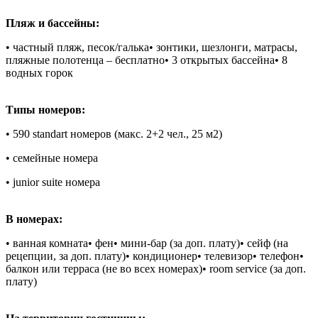
Пляж и бассейны:
• частный пляж, песок/галька• зонтики, шезлонги, матрасы,
пляжные полотенца – бесплатно• 3 открытых бассейна• 8
водных горок
Типы номеров:
• 590 standart номеров (макс. 2+2 чел., 25 м2)
• семейные номера
• junior suite номера
В номерах:
• ванная комната• фен• мини-бар (за доп. плату)• сейф (на
рецепции, за доп. плату)• кондиционер• телевизор• телефон•
балкон или терраса (не во всех номерах)• room service (за доп.
плату)