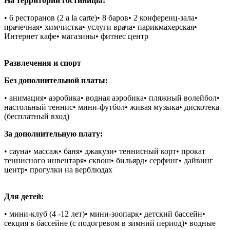
На территории гостиницы:
• 6 ресторанов (2 a la carte)• 8 баров• 2 конференц-зала•
прачечная• химчистка• услуги врача• парикмахерская•
Интернет кафе• магазины• фитнес центр
Развлечения и спорт
Без дополнительной платы:
• анимация• аэробика• водная аэробика• пляжный волейбол•
настольный теннис• мини-футбол• живая музыка• дискотека
(бесплатный вход)
За дополнительную плату:
• сауна• массаж• баня• джакузи• теннисный корт• прокат
теннисного инвентаря• сквош• бильярд• серфинг• дайвинг
центр• прогулки на верблюдах
Для детей:
• мини-клуб (4 -12 лет)• мини-зоопарк• детский бассейн•
секция в бассейне (с подогревом в зимний период)• водные