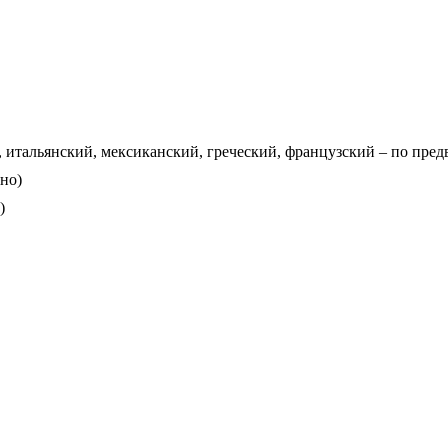
ый, итальянский, мексиканский, греческий, французский – по пре
тно)
)