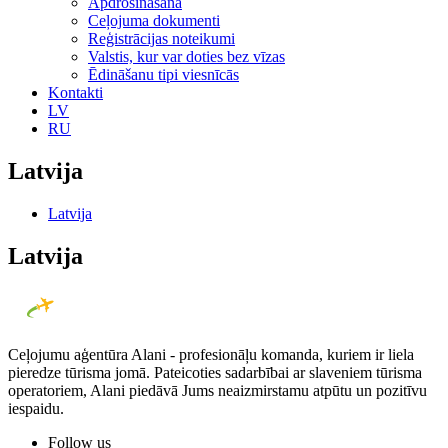
Apdrošināšana
Ceļojuma dokumenti
Reģistrācijas noteikumi
Valstis, kur var doties bez vīzas
Ēdināšanu tipi viesnīcās
Kontakti
LV
RU
Latvija
Latvija
Latvija
Ceļojumu aģentūra Alani - profesionāļu komanda, kuriem ir liela
pieredze tūrisma jomā. Pateicoties sadarbībai ar slaveniem tūrisma
operatoriem, Alani piedāvā Jums neaizmirstamu atpūtu un pozitīvu
iespaidu.
Follow us