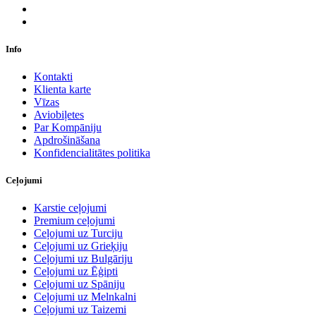
Info
Kontakti
Klienta karte
Vīzas
Aviobiļetes
Par Kompāniju
Apdrošināšana
Konfidencialitātes politika
Ceļojumi
Karstie ceļojumi
Premium ceļojumi
Ceļojumi uz Turciju
Ceļojumi uz Grieķiju
Ceļojumi uz Bulgāriju
Ceļojumi uz Ēģipti
Ceļojumi uz Spāniju
Ceļojumi uz Melnkalni
Ceļojumi uz Taizemi