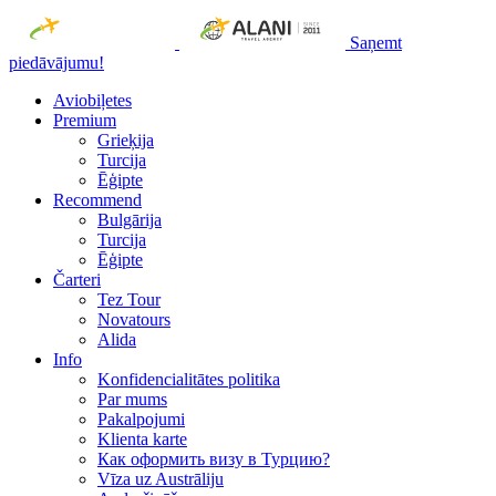
Saņemt
piedāvājumu!
Aviobiļetes
Premium
Grieķija
Turcija
Ēģipte
Recommend
Bulgārija
Turcija
Ēģipte
Čarteri
Tez Tour
Novatours
Alida
Info
Konfidencialitātes politika
Par mums
Рakalpojumi
Klienta karte
Как оформить визу в Турцию?
Vīza uz Austrāliju