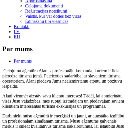
Apdrošināšana
Ceļojuma dokumenti
Reģistrācijas noteikumi
Valstis, kur var doties bez vīzas
Ēdināšanu tipi viesnīcās
Kontakti
LV
RU
Par mums
Par mums
Ceļojumu aģentūra Alani - profesionāļu komanda, kuriem ir liela
pieredze tūrisma jomā. Pateicoties sadarbībai ar slaveniem tūrisma
operatoriem,
Alani
piedāvā Jums neaizmirstamu atpūtu un pozitīvu
iespaidu.
Alani
vienmēr aizstāv savu klientu intereses! Tādēļ, lai apmierinātu
visas Jūsu vajadzības, mēs rūpīgi izstrādājam un piedāvājam saviem
klientiem interesantas tūrisma ekskursijas un programmas.
Darbinieki mūsu aģentūrā ir enerģiski un jauni, ar augstāko izglītību
un profesionālām zināšanām tūrismā. Mūsu aģentūras galvenais
mērķis ir sniegt kvalitatīvus tūrisma pakalpojumus, lai ietaupītu Jūsu