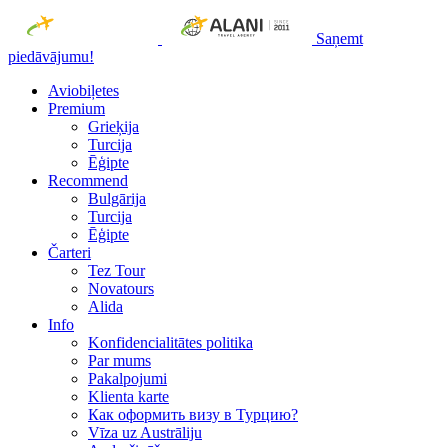
Saņemt
piedāvājumu!
Aviobiļetes
Premium
Grieķija
Turcija
Ēģipte
Recommend
Bulgārija
Turcija
Ēģipte
Čarteri
Tez Tour
Novatours
Alida
Info
Konfidencialitātes politika
Par mums
Рakalpojumi
Klienta karte
Как оформить визу в Турцию?
Vīza uz Austrāliju