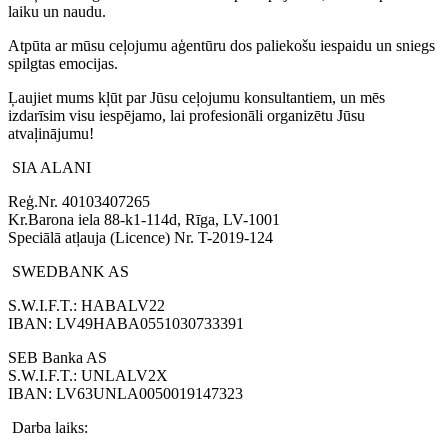
laiku un naudu.
Atpūta ar mūsu ceļojumu aģentūru dos paliekošu iespaidu un sniegs
spilgtas emocijas.
Ļaujiet mums kļūt par Jūsu ceļojumu konsultantiem, un mēs
izdarīsim visu iespējamo, lai profesionāli organizētu Jūsu
atvaļinājumu!
SIA ALANI
Reģ.Nr. 40103407265
Kr.Barona iela 88-k1-114d, Rīga, LV-1001
Speciālā atļauja (Licence) Nr. T-2019-124
SWEDBANK AS
S.W.I.F.T.: HABALV22
IBAN: LV49HABA0551030733391
SEB Banka AS
S.W.I.F.T.: UNLALV2X
IBAN: LV63UNLA0050019147323
Darba laiks: