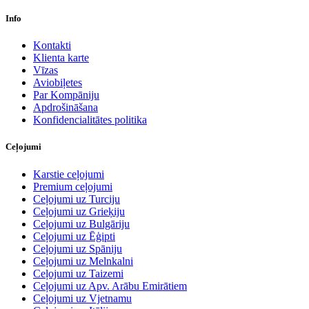
Info
Kontakti
Klienta karte
Vīzas
Aviobiļetes
Par Kompāniju
Apdrošināšana
Konfidencialitātes politika
Ceļojumi
Karstie ceļojumi
Premium ceļojumi
Ceļojumi uz Turciju
Ceļojumi uz Grieķiju
Ceļojumi uz Bulgāriju
Ceļojumi uz Ēģipti
Ceļojumi uz Spāniju
Ceļojumi uz Melnkalni
Ceļojumi uz Taizemi
Ceļojumi uz Apv. Arābu Emirātiem
Ceļojumi uz Vjetnamu