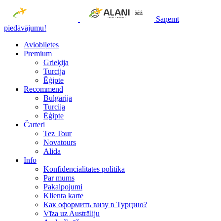
Saņemt
piedāvājumu!
Aviobiļetes
Premium
Grieķija
Turcija
Ēģipte
Recommend
Bulgārija
Turcija
Ēģipte
Čarteri
Tez Tour
Novatours
Alida
Info
Konfidencialitātes politika
Par mums
Рakalpojumi
Klienta karte
Как оформить визу в Турцию?
Vīza uz Austrāliju