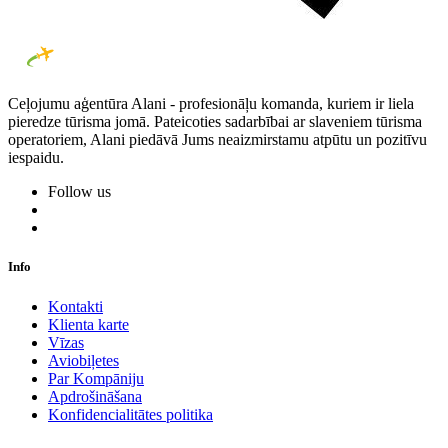
Ceļojumu aģentūra Alani - profesionāļu komanda, kuriem ir liela
pieredze tūrisma jomā. Pateicoties sadarbībai ar slaveniem tūrisma
operatoriem, Alani piedāvā Jums neaizmirstamu atpūtu un pozitīvu
iespaidu.
Follow us
Info
Kontakti
Klienta karte
Vīzas
Aviobiļetes
Par Kompāniju
Apdrošināšana
Konfidencialitātes politika