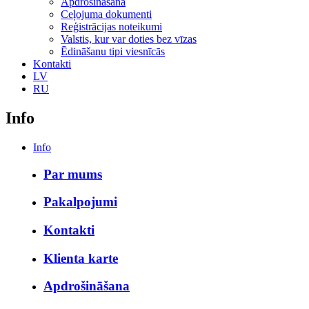
Apdrošināšana
Ceļojuma dokumenti
Reģistrācijas noteikumi
Valstis, kur var doties bez vīzas
Ēdināšanu tipi viesnīcās
Kontakti
LV
RU
Info
Info
Par mums
Рakalpojumi
Kontakti
Klienta karte
Apdrošināšana