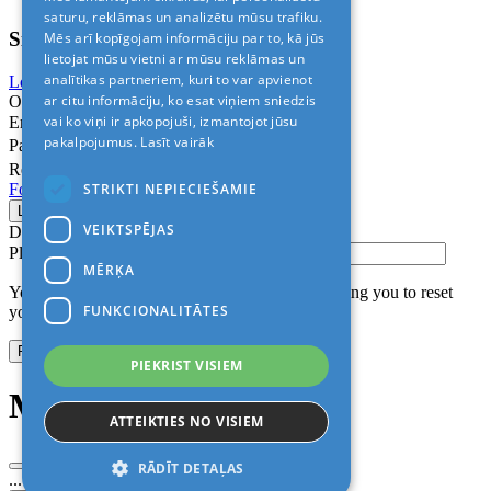
saturu, reklāmas un analizētu mūsu trafiku.
Sign In
Mēs arī kopīgojam informāciju par to, kā jūs
lietojat mūsu vietni ar mūsu reklāmas un
analītikas partneriem, kuri to var apvienot
Login with Facebook
Login with Google
ar citu informāciju, ko esat viņiem sniedzis
Or
vai ko viņi ir apkopojuši, izmantojot jūsu
Email
pakalpojumus.
Lasīt vairāk
Password
Remember me
STRIKTI NEPIECIEŠAMIE
Forgot Password?
VEIKTSPĒJAS
Don’t have an account?
Sign up
Please confirm login email below
MĒRĶA
You will receive an email containing a link allowing you to reset
FUNKCIONALITĀTES
your password to a new preferred one.
PIEKRIST VISIEM
Modal title
ATTEIKTIES NO VISIEM
RĀDĪT DETAĻAS
...