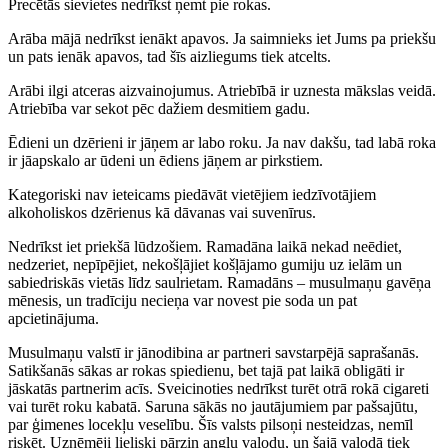
Precētās sievietes nedrīkst ņemt pie rokas.
Arāba mājā nedrīkst ienākt apavos. Ja saimnieks iet Jums pa priekšu
un pats ienāk apavos, tad šīs aizliegums tiek atcelts.
Arābi ilgi atceras aizvainojumus. Atriebībā ir uznesta mākslas veidā.
Atriebība var sekot pēc dažiem desmitiem gadu.
Ēdieni un dzērieni ir jāņem ar labo roku. Ja nav dakšu, tad labā roka
ir jāapskalo ar ūdeni un ēdiens jāņem ar pirkstiem.
Kategoriski nav ieteicams piedāvāt vietējiem iedzīvotājiem
alkoholiskos dzērienus kā dāvanas vai suvenīrus.
Nedrīkst iet priekšā lūdzošiem. Ramadāna laikā nekad neēdiet,
nedzeriet, nepīpējiet, nekošļājiet košļājamo gumiju uz ielām un
sabiedriskās vietās līdz saulrietam. Ramadāns – musulmaņu gavēņa
mēnesis, un tradīciju necieņa var novest pie soda un pat
apcietinājuma.
Musulmaņu valstī ir jānodibina ar partneri savstarpējā saprašanās.
Satikšanās sākas ar rokas spiedienu, bet tajā pat laikā obligāti ir
jāskatās partnerim acīs. Sveicinoties nedrīkst turēt otrā rokā cigareti
vai turēt roku kabatā. Saruna sākās no jautājumiem par pašsajūtu,
par ģimenes locekļu veselību. Šīs valsts pilsoņi nesteidzas, nemīl
riskēt. Uzņēmēji lieliski pārzin angļu valodu, un šajā valodā tiek