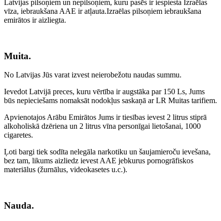
Latvijas pilsoņiem un nepilsoņiem, kuru pasēs ir iespiesta Izraēlas
vīza, iebraukšana AAE ir atļauta.Izraēlas pilsoņiem iebraukšana
emirātos ir aizliegta.
Muita.
No Latvijas Jūs varat izvest neierobežotu naudas summu.
Ievedot Latvijā preces, kuru vērtība ir augstāka par 150 Ls, Jums
būs nepieciešams nomaksāt nodokļus saskaņā ar LR Muitas tarifiem.
Apvienotajos Arābu Emirātos Jums ir tiesības ievest 2 litrus stiprā
alkoholiskā dzēriena un 2 litrus vīna personīgai lietošanai, 1000
cigaretes.
Ļoti bargi tiek sodīta nelegāla narkotiku un šaujamieroču ievešana,
bez tam, likums aizliedz ievest AAE jebkurus pornogrāfiskos
materiālus (žurnālus, videokasetes u.c.).
Nauda.