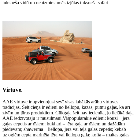
tuksneša vidū un neaizmirstamās izjūtas tuksneša safari.
Virtuve.
AAE virtuve ir apvienojusi sevī visas labākās arābu virtuves
tradīcijas. Šeit cieņā ir ēdieni no liellopu, kazas, putnu gaļas, kā arī
zivīm un jūras produktiem. Cūkgaļa šeit nav iecienīta, jo lielākā daļa
AAE iedzīvotāju ir musulmaņi.Vispopulārākie ēdieni: kouzi – jēra
gaļas cepetis ar rīsiem; bukhari – jēra gaļa ar rīsiem un dažādām
piedevām; shawerma – liellopa, jēra vai teļa gaļas cepetis; kebab –
uz oglēm cepta marinēta jēra vai liellopa gaļa; kofta – maltas gaļas