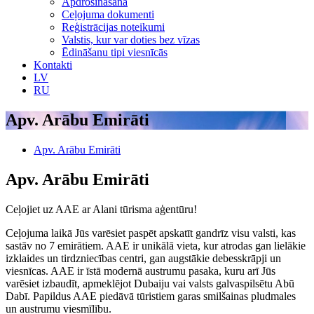
Apdrošināšana
Ceļojuma dokumenti
Reģistrācijas noteikumi
Valstis, kur var doties bez vīzas
Ēdināšanu tipi viesnīcās
Kontakti
LV
RU
Apv. Arābu Emirāti
Apv. Arābu Emirāti
Apv. Arābu Emirāti
Ceļojiet uz AAE ar Alani tūrisma aģentūru!
Ceļojuma laikā Jūs varēsiet paspēt apskatīt gandrīz visu valsti, kas
sastāv no 7 emirātiem. AAE ir unikālā vieta, kur atrodas gan lielākie
izklaides un tirdzniecības centri, gan augstākie debesskrāpji un
viesnīcas. AAE ir īstā modernā austrumu pasaka, kuru arī Jūs
varēsiet izbaudīt, apmeklējot Dubaiju vai valsts galvaspilsētu Abū
Dabī. Papildus AAE piedāvā tūristiem garas smilšainas pludmales
un austrumu viesmīlību.