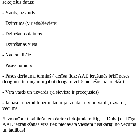
sekojošus datus:
- Vārds, uzvārds
- Dzimums (vīrietis/sieviete)
- Dzimšanas datums
- Dzimšanas vieta
- Nacionalitāte
- Pases numurs
- Pases derīguma termiņš ( derīga līdz: AAE ierašanās brīdī pases
derīguma termiņam ir jābūt derīgam vēl 6 mēnešus uz priekšu)
- Vīra vārds un uzvārds (ja sieviete ir precējusies)
- Ja pasē ir uzrādīti bērni, tad ir jāuzrāda arī viņu vārdi, uzvārdi,
vecums.
!Uzmanību: tikai tiešajiem čartera lidojumiem Rīga – Dubaja – Rīga
AAE iebraukšanas vīza tiek piedāvāta viesiem neatkarīgi no vecuma
un tautības!