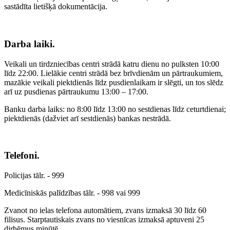
sastādīta lietišķā dokumentācija.
Darba laiki.
Veikali un tirdzniecības centri strādā katru dienu no pulksten 10:00
līdz 22:00. Lielākie centri strādā bez brīvdienām un pārtraukumiem,
mazākie veikali piektdienās līdz pusdienlaikam ir slēgti, un tos slēdz
arī uz pusdienas pārtraukumu 13:00 – 17:00.
Banku darba laiks: no 8:00 līdz 13:00 no sestdienas līdz ceturtdienai;
piektdienās (dažviet arī sestdienās) bankas nestrādā.
Telefoni.
Policijas tālr. - 999
Medicīniskās palīdzības tālr. - 998 vai 999
Zvanot no ielas telefona automātiem, zvans izmaksā 30 līdz 60
filisus. Starptautiskais zvans no viesnīcas izmaksā aptuveni 25
dirhēmus minūtē.