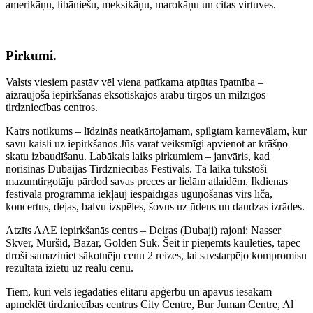
amerikāņu, libāniešu, meksikāņu, marokāņu un citas virtuves.
Pirkumi.
Valsts viesiem pastāv vēl viena patīkama atpūtas īpatnība –
aizraujoša iepirkšanās eksotiskajos arābu tirgos un milzīgos
tirdzniecības centros.
Katrs notikums – līdzinās neatkārtojamam, spilgtam karnevālam, kur
savu kaisli uz iepirkšanos Jūs varat veiksmīgi apvienot ar krāšņo
skatu izbaudīšanu. Labākais laiks pirkumiem – janvāris, kad
norisinās Dubaijas Tirdzniecības Festivāls. Tā laikā tūkstoši
mazumtirgotāju pārdod savas preces ar lielām atlaidēm. Ikdienas
festivāla programma iekļauj iespaidīgas uguņošanas virs līča,
koncertus, dejas, balvu izspēles, šovus uz ūdens un daudzas izrādes.
Atzīts AAE iepirkšanās centrs – Deiras (Dubaji) rajoni: Nasser
Skver, Muršid, Bazar, Golden Suk. Šeit ir pieņemts kaulēties, tāpēc
droši samaziniet sākotnēju cenu 2 reizes, lai savstarpējo kompromisu
rezultātā izietu uz reālu cenu.
Tiem, kuri vēls iegādāties elitāru apģērbu un apavus iesakām
apmeklēt tirdzniecības centrus City Centre, Bur Juman Centre, Al