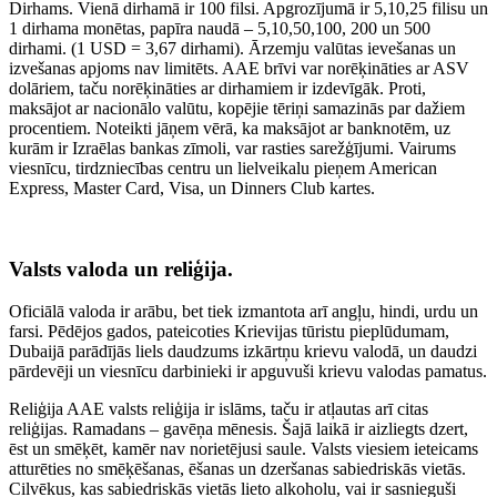
Dirhams. Vienā dirhamā ir 100 filsi. Apgrozījumā ir 5,10,25 filisu un
1 dirhama monētas, papīra naudā – 5,10,50,100, 200 un 500
dirhami. (1 USD = 3,67 dirhami). Ārzemju valūtas ievešanas un
izvešanas apjoms nav limitēts. AAE brīvi var norēķināties ar ASV
dolāriem, taču norēķināties ar dirhamiem ir izdevīgāk. Proti,
maksājot ar nacionālo valūtu, kopējie tēriņi samazinās par dažiem
procentiem. Noteikti jāņem vērā, ka maksājot ar banknotēm, uz
kurām ir Izraēlas bankas zīmoli, var rasties sarežģījumi. Vairums
viesnīcu, tirdzniecības centru un lielveikalu pieņem American
Express, Master Card, Visa, un Dinners Club kartes.
Valsts valoda un reliģija.
Oficiālā valoda ir arābu, bet tiek izmantota arī angļu, hindi, urdu un
farsi. Pēdējos gados, pateicoties Krievijas tūristu pieplūdumam,
Dubaijā parādījās liels daudzums izkārtņu krievu valodā, un daudzi
pārdevēji un viesnīcu darbinieki ir apguvuši krievu valodas pamatus.
Reliģija AAE valsts reliģija ir islāms, taču ir atļautas arī citas
reliģijas. Ramadans – gavēņa mēnesis. Šajā laikā ir aizliegts dzert,
ēst un smēķēt, kamēr nav norietējusi saule. Valsts viesiem ieteicams
atturēties no smēķēšanas, ēšanas un dzeršanas sabiedriskās vietās.
Cilvēkus, kas sabiedriskās vietās lieto alkoholu, vai ir sasnieguši