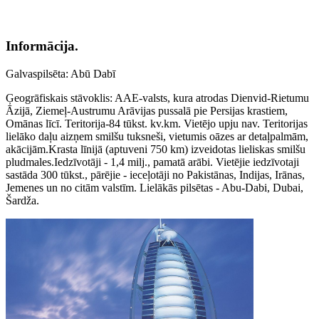
Informācija.
Galvaspilsēta: Abū Dabī
Ģeogrāfiskais stāvoklis: AAE-valsts, kura atrodas Dienvid-Rietumu
Āzijā, Ziemeļ-Austrumu Arāvijas pussalā pie Persijas krastiem,
Omānas līcī. Teritorija-84 tūkst. kv.km. Vietējo upju nav. Teritorijas
lielāko daļu aizņem smilšu tuksneši, vietumis oāzes ar detaļpalmām,
akācijām.Krasta līnijā (aptuveni 750 km) izveidotas lieliskas smilšu
pludmales.Iedzīvotāji - 1,4 milj., pamatā arābi. Vietējie iedzīvotaji
sastāda 300 tūkst., pārējie - ieceļotāji no Pakistānas, Indijas, Irānas,
Jemenes un no citām valstīm. Lielākās pilsētas - Abu-Dabi, Dubai,
Šardža.