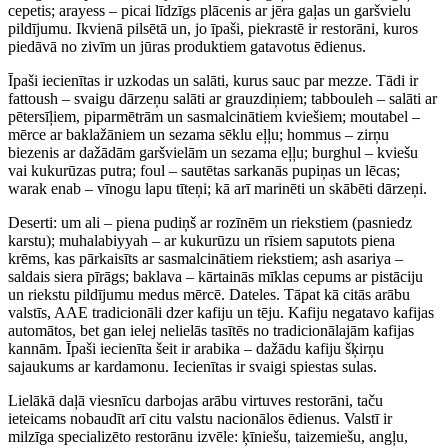
cepetis; arayess – picai līdzīgs plācenis ar jēra gaļas un garšvielu
pildījumu. Ikvienā pilsētā un, jo īpaši, piekrastē ir restorāni, kuros
piedāvā no zivīm un jūras produktiem gatavotus ēdienus.
Īpaši iecienītas ir uzkodas un salāti, kurus sauc par mezze. Tādi ir
fattoush – svaigu dārzeņu salāti ar grauzdiņiem; tabbouleh – salāti ar
pētersīļiem, piparmētrām un sasmalcinātiem kviešiem; moutabel –
mērce ar baklažāniem un sezama sēklu eļļu; hommus – zirņu
biezenis ar dažādām garšvielām un sezama eļļu; burghul – kviešu
vai kukurūzas putra; foul – sautētas sarkanās pupiņas un lēcas;
warak enab – vīnogu lapu tīteņi; kā arī marinēti un skābēti dārzeņi.
Deserti: um ali – piena pudiņš ar rozīnēm un riekstiem (pasniedz
karstu); muhalabiyyah – ar kukurūzu un rīsiem saputots piena
krēms, kas pārkaisīts ar sasmalcinātiem riekstiem; ash asariya –
saldais siera pīrāgs; baklava – kārtainās mīklas cepums ar pistāciju
un riekstu pildījumu medus mērcē. Dateles. Tāpat kā citās arābu
valstīs, AAE tradicionāli dzer kafiju un tēju. Kafiju negatavo kafijas
automātos, bet gan ielej nelielās tasītēs no tradicionālajām kafijas
kannām. Īpaši iecienīta šeit ir arabika – dažādu kafiju šķirņu
sajaukums ar kardamonu. Iecienītas ir svaigi spiestas sulas.
Lielākā daļā viesnīcu darbojas arābu virtuves restorāni, taču
ieteicams nobaudīt arī citu valstu nacionālos ēdienus. Valstī ir
milzīga specializēto restorānu izvēle: ķīniešu, taizemiešu, angļu,