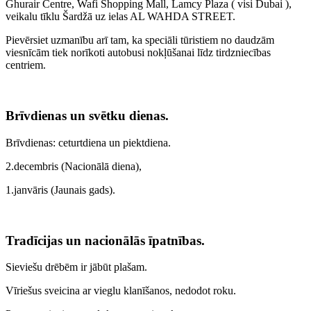
Ghurair Centre, Wafi Shopping Mall, Lamcy Plaza ( visi Dubai ),
veikalu tīklu Šardžā uz ielas AL WAHDA STREET.
Pievērsiet uzmanību arī tam, ka speciāli tūristiem no daudzām
viesnīcām tiek norīkoti autobusi nokļūšanai līdz tirdzniecības
centriem.
Brīvdienas un svētku dienas.
Brīvdienas: ceturtdiena un piektdiena.
2.decembris (Nacionālā diena),
1.janvāris (Jaunais gads).
Tradīcijas un nacionālās īpatnības.
Sieviešu drēbēm ir jābūt plašam.
Vīriešus sveicina ar vieglu klanīšanos, nedodot roku.