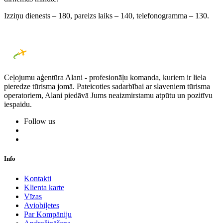
Izziņu dienests – 180, pareizs laiks – 140, telefonogramma – 130.
Ceļojumu aģentūra Alani - profesionāļu komanda, kuriem ir liela
pieredze tūrisma jomā. Pateicoties sadarbībai ar slaveniem tūrisma
operatoriem, Alani piedāvā Jums neaizmirstamu atpūtu un pozitīvu
iespaidu.
Follow us
Info
Kontakti
Klienta karte
Vīzas
Aviobiļetes
Par Kompāniju