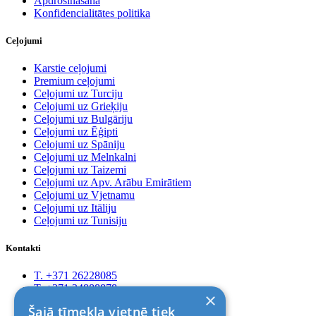
Apdrošināšana
Konfidencialitātes politika
Ceļojumi
Karstie ceļojumi
Premium ceļojumi
Ceļojumi uz Turciju
Ceļojumi uz Grieķiju
Ceļojumi uz Bulgāriju
Ceļojumi uz Ēģipti
Ceļojumi uz Spāniju
Ceļojumi uz Melnkalni
Ceļojumi uz Taizemi
Ceļojumi uz Apv. Arābu Emirātiem
Ceļojumi uz Vjetnamu
Ceļojumi uz Itāliju
Ceļojumi uz Tunisiju
Kontakti
T. +371 26228085
T. +371 24888878
×
Rīga, Kr.Barona 88
Šajā tīmekļa vietnē tiek