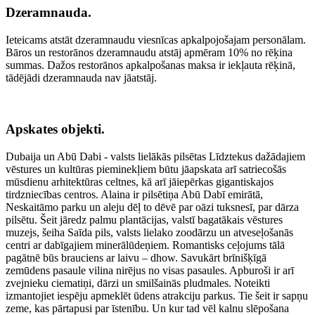
Dzeramnauda.
Ieteicams atstāt dzeramnaudu viesnīcas apkalpojošajam personālam.
Bāros un restorānos dzeramnaudu atstāj apmēram 10% no rēķina
summas. Dažos restorānos apkalpošanas maksa ir iekļauta rēķinā,
tādējādi dzeramnauda nav jāatstāj.
Apskates objekti.
Dubaija un Abū Dabi - valsts lielākās pilsētas Līdztekus dažādajiem
vēstures un kultūras pieminekļiem būtu jāapskata arī satriecošās
mūsdienu arhitektūras celtnes, kā arī jāiepērkas gigantiskajos
tirdzniecības centros. Alaina ir pilsētiņa Abū Dabī emirātā,
Neskaitāmo parku un aleju dēļ to dēvē par oāzi tuksnesī, par dārza
pilsētu. Šeit jāredz palmu plantācijas, valstī bagatākais vēstures
muzejs, šeiha Saīda pils, valsts lielako zoodārzu un atveseļošanās
centri ar dabīgajiem minerālūdeņiem. Romantisks ceļojums tālā
pagātnē būs brauciens ar laivu – dhow. Savukārt brīnišķīgā
zemūdens pasaule vilina nirējus no visas pasaules. Apburoši ir arī
zvejnieku ciematiņi, dārzi un smilšainās pludmales. Noteikti
izmantojiet iespēju apmeklēt ūdens atrakciju parkus. Tie šeit ir sapņu
zeme, kas pārtapusi par īstenību. Un kur tad vēl kalnu slēpošana