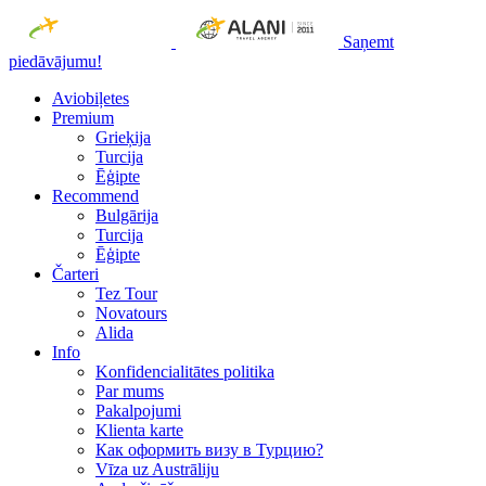
Saņemt
piedāvājumu!
Aviobiļetes
Premium
Grieķija
Turcija
Ēģipte
Recommend
Bulgārija
Turcija
Ēģipte
Čarteri
Tez Tour
Novatours
Alida
Info
Konfidencialitātes politika
Par mums
Рakalpojumi
Klienta karte
Как оформить визу в Турцию?
Vīza uz Austrāliju