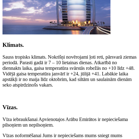
Klimats.
Sauss tropisks klimats. Nokrišņi novērojami ļoti reti, pārsvarā ziemas
periodā. Parasti gadā ir 7 – 10 lietainas dienas. Atkarībā no
diennakts laika, gaisa temperatūra svārstās robežās no +10 līdz +48.
Vidējā gaisa temperatūra janvārī ir +24, jūlijā +41. Labākie laika
apstākļi ir no maija līdz oktobrim, kad siltām un saulainām dienām
seko atspirdzinošs vakars.
Vīzas.
Vīza iebraukšanai Apvienotajos Arābu Emirātos ir nepieciešama
pilsoņiem un nepilsoņiem.
Vīzas noformēšanai Jums ir nepieciešams mums sniegt mums