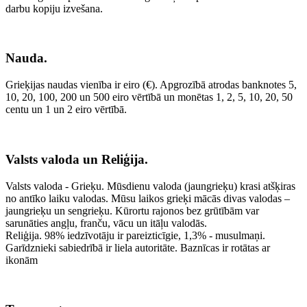
darbu kopiju izvešana.
Nauda.
Grieķijas naudas vienība ir eiro (€). Apgrozībā atrodas banknotes 5,
10, 20, 100, 200 un 500 eiro vērtībā un monētas 1, 2, 5, 10, 20, 50
centu un 1 un 2 eiro vērtībā.
Valsts valoda un Reliģija.
Valsts valoda - Grieķu. Mūsdienu valoda (jaungrieķu) krasi atšķiras
no antīko laiku valodas. Mūsu laikos grieķi mācās divas valodas –
jaungrieķu un sengrieķu. Kūrortu rajonos bez grūtībām var
sarunāties angļu, franču, vācu un itāļu valodās.
Reliģija. 98% iedzīvotāju ir pareizticīgie, 1,3% - musulmaņi.
Garīdznieki sabiedrībā ir liela autoritāte. Baznīcas ir rotātas ar
ikonām