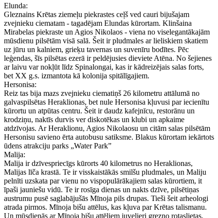
Elunda:
Gleznains Krētas ziemeļu piekrastes ceļš ved cauri bijušajam
zvejnieku ciematam - tagadējam Elundas kūrortam. Klinšaina
Mirabelas piekraste un Agios Nikolaos - viena no viselegantākajām
mūsdienu pilsētām visā salā. Šeit ir pludmales ar lieliskiem skatiem
uz jūru un kalniem, grieķu tavernas un suvenīru bodītes. Pēc
leģendas, šīs pilsētas ezerā ir peldējusies dieviete Atēna. No šejienes
ar laivu var nokļūt līdz Spinalongai, kas ir kādreizējais salas forts,
bet XX g.s. izmantota kā kolonija spitālīgajiem.
Hersonisa:
Reiz tas bija mazs zvejnieku ciematiņš 26 kilometru attālumā no
galvaspilsētas Heraklionas, bet nule Hersonisa kļuvusi par iecienītu
kūrortu un atpūtas centru. Šeit ir daudz kafejnīcu, restorānu un
krodziņu, naktīs durvis ver diskotēkas un klubi un apkaime
atdzīvojas. Ar Heraklionu, Agios Nikolaosu un citām salas pilsētām
Hersonisu savieno ērta autobusu satiksme. Blakus kūrortam iekārtots
ūdens atrakciju parks „Water Park”
Malija:
Malija ir dzīvespriecīgs kūrorts 40 kilometrus no Heraklionas,
Malijas līča krastā. Te ir visskaistākās smilšu pludmales, un Maliju
pelnīti uzskata par vienu no vispopulārākajiem salas kūrortiem, it
īpaši jauniešu vidū. Te ir rosīga dienas un nakts dzīve, pilsētiņas
austrumu pusē saglabājušās Mīnoja pils drupas. Tieši šeit arheologi
atrada pirmos. Mīnoja bišu attēlus, kas kļuva par Krētas talismanu.
Un mūsdienās ar Mīnoja bišu attēliem juvelieri grezno rotaslietas.