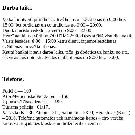
Darba laiki.
Veikali ir atvērti pirmdienās, trešdienās un sestdienās no 9:00 līdz
15:00, bet otrdienās un ceturtdienās no 9:00 – 20:00.
Daudzi tūristu veikali ir atvērti no 9:00 – 22:00.
Benzīntanki ir atvērti no 7:00 līdz 22:00, dažas strādā visu diennakti.
Valsts iestādes: 8:00 – 15:00 katru dienu, izņemot sestdienas,
svētdienas un svētku dienas.
Katrai bankai ir savs darba laiks, taču, ja dodaties uz banku no rīta,
tās visas būs noteikti atvērtas darba dienās no 8:00 līdz 13:00.
Telefons.
Policija — 100
Ātrā Medicīniskā Palīdzība — 166
Ugunsdzēsības dienests — 199
Tūrisma policija - 01/171
Valsts kods – 30, Atēnu – 211, Saloniku – 2310, Hēraklejas (Krēta)
– 2810. Telefona automātos tiek izmantotas kartes 4 eiro vērtībā,
kuras var iegādāties kioskos un tirdzniecības centros.