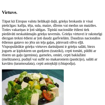
Virtuve.
Tāpat kā Eiropas valstu lielākajā daļā, grieķu brokastis ir visai
pieticīgas: kafija, tēja, sula, maize, džems vai medus un maizītes.
Toties vakariņas ir ļoti sātīgas. Tipiski nacionālie ēdieni tiek
piedāvāti neskaitāmajās grieķu tavernās. Grieķu virtuvei ir raksturīgi
diezgan trekni ēdieni ar ļoti daudz garšvielām. Daudzus nacionālos
ēdienus gatavo no jēra un teļa gaļas, pārsvarā olīvu eļļā.
Vispopulārākie grieķu virtuves darinājumi ir grieķu salāti, biezs
jogurts ar ķiplokiem un gurķiem (tzatziki), cepti tomāti, pildīti ar
rīsiem un gaļu (gemista), garneles, omāri, cepti baklažāni
(melitzanes), pudiņš vai suflē no makaroniem (pasticijo), salāti ar
kaviāru (taramosalata), cepti astoņkāji (chtapodja).