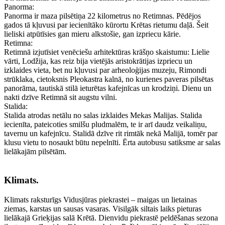
Panorma:
Panorma ir maza pilsētiņa 22 kilometrus no Retimnas. Pēdējos
gados tā kļuvusi par iecienītāko kūrortu Krētas rietumu daļā. Šeit
lieliski atpūtīsies gan mieru alkstošie, gan izpriecu kārie.
Retimna:
Retimnā izjutīsiet venēciešu arhitektūras krāšņo skaistumu: Lielie
vārti, Lodžija, kas reiz bija vietējās aristokrātijas izpriecu un
izklaides vieta, bet nu kļuvusi par arheoloģijas muzeju, Rimondi
strūklaka, cietoksnis Pleokastra kalnā, no kurienes paveras pilsētas
panorāma, tautiskā stilā ieturētas kafejnīcas un krodziņi. Dienu un
nakti dzīve Retimnā sit augstu vilni.
Stalida:
Stalida atrodas netālu no salas izklaides Mekas Malijas. Stalida
iecienīta, pateicoties smilšu pludmalēm, te ir arī daudz veikaliņu,
tavernu un kafejnīcu. Stalidā dzīve rit rimtāk nekā Malijā, tomēr par
klusu vietu to nosaukt būtu nepelnīti. Ērta autobusu satiksme ar salas
lielākajām pilsētām.
Klimats.
Klimats raksturīgs Vidusjūras piekrastei – maigas un lietainas
ziemas, karstas un sausas vasaras. Visilgāk siltais laiks pieturas
lielākajā Grieķijas salā Krētā. Dienvidu piekrastē peldēšanas sezona