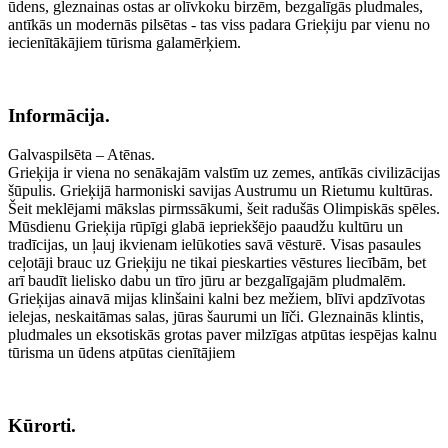
ūdens, gleznainas ostas ar olīvkoku birzēm, bezgalīgās pludmales,
antīkās un modernās pilsētas - tas viss padara Grieķiju par vienu no
iecienītākājiem tūrisma galamērķiem.
Informācija.
Galvaspilsēta – Atēnas.
Grieķija ir viena no senākajām valstīm uz zemes, antīkās civilizācijas
šūpulis. Grieķijā harmoniski savijas Austrumu un Rietumu kultūras.
Šeit meklējami mākslas pirmssākumi, šeit radušās Olimpiskās spēles.
Mūsdienu Grieķija rūpīgi glabā iepriekšējo paaudžu kultūru un
tradīcijas, un ļauj ikvienam ielūkoties savā vēsturē. Visas pasaules
ceļotāji brauc uz Grieķiju ne tikai pieskarties vēstures liecībām, bet
arī baudīt lielisko dabu un tīro jūru ar bezgalīgajām pludmalēm.
Grieķijas ainavā mijas klinšaini kalni bez mežiem, blīvi apdzīvotas
ielejas, neskaitāmas salas, jūras šaurumi un līči. Gleznainās klintis,
pludmales un eksotiskās grotas paver milzīgas atpūtas iespējas kalnu
tūrisma un ūdens atpūtas cienītājiem
Kūrorti.