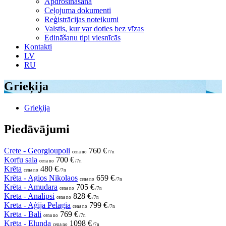
Apdrošināšana
Ceļojuma dokumenti
Reģistrācijas noteikumi
Valstis, kur var doties bez vīzas
Ēdināšanu tipi viesnīcās
Kontakti
LV
RU
Grieķija
Grieķija
Piedāvājumi
Crete - Georgioupoli
760 €
cena no
/7n
Korfu sala
700 €
cena no
/7n
Krēta
480 €
cena no
/7n
Krēta - Agios Nikolaos
659 €
cena no
/7n
Krēta - Amudara
705 €
cena no
/7n
Krēta - Analipsi
828 €
cena no
/7n
Krēta - Aģija Pelagia
799 €
cena no
/7n
Krēta - Bali
769 €
cena no
/7n
Krēta - Elunda
1098 €
cena no
/7n