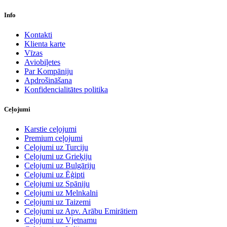
Info
Kontakti
Klienta karte
Vīzas
Aviobiļetes
Par Kompāniju
Apdrošināšana
Konfidencialitātes politika
Ceļojumi
Karstie ceļojumi
Premium ceļojumi
Ceļojumi uz Turciju
Ceļojumi uz Grieķiju
Ceļojumi uz Bulgāriju
Ceļojumi uz Ēģipti
Ceļojumi uz Spāniju
Ceļojumi uz Melnkalni
Ceļojumi uz Taizemi
Ceļojumi uz Apv. Arābu Emirātiem
Ceļojumi uz Vjetnamu