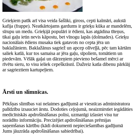
Grieķiem patīk arī visa veida šašliki, giross, cepti kalmāri, aukstā
kafija (frappe). Neatkārtojams gardums ir grieķu kūka ar mandelēm,
sīrupu un medu. Grieķijā populāri ir ēdieni, kas atgādina tīteņus,
tikai gaļu ietin nevis kāpostu, bet vīnogu lapās (dolmades). Grieķu
nacionālais ēdiens musaka tiek gatavots no cepta jēra un
baklažāniem. Baklažānus sagriež un apcep olīveļļā, pēc tam kārtām
saliek katlā, kur tos samaisa ar jēra gaļu, sīpoliem, tomātiem un
piedevām. Vēlāk gaļai un dārzeņiem pievieno bešamel mērci ar
rīvētu sieru, to visu ieliek cepeškrāsnī. Dažreiz katla dibenu pārklāj
ar sagrieztiem kartupeļiem.
Ārsti un slimnīcas.
Pēkšņas slimības vai nelaimes gadījumā ar viesnīcas administratora
palīdzību izsauciet ārstu. Dodoties ceļojumā, neaizmirstiet iegādāties
medicīniskās apdrošināšanas polisi, uzmanīgi izlasiet visu tur
norādīto informāciju. Precizējiet apdrošināšanas prēmijas
saņemšanas kārtību (kādi dokumenti nepieciešamības gadījumā
Jums jāuzrāda apdrošināšanas sabiedrībai).