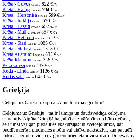
Krēta - Guves
822 €
cena no
/7n
Krēta - Hanija
594 €
cena no
/7n
Krēta - Hersonisa
599 €
cena no
/7n
Krēta - Iraklija
576 €
cena no
/7n
Krēta - Lassiti
652 €
cena no
/7n
Krēta - Malija
857 €
cena no
/7n
Krēta - Retimna
554 €
cena no
/7n
Krēta - Sissi
1083 €
cena no
/7n
Krēta - Stalosa
1318 €
cena no
/7n
Krēta Austrumu
632 €
cena no
/7n
Krēta Rietumu
736 €
cena no
/7n
Peloponesa
439 €
cena no
/7n
Roda - Linda
1136 €
cena no
/7n
Rodas sala
642 €
cena no
/7n
Grieķija
Ceļojiet uz Grieķiju kopā ar Alani tūrisma aģentūru!
Ceļojums uz Grieķiju - tas ir laimīga un daudzveidīga ceļojuma
standards. Atpūta Grieķijā bagatinā ar zināšanām un bāro dvēseli,
šeit tūrisi var gan piedalīties ekskursijās un svētceļojumos, gan
baudīt mierīgu pludmales atpūtu vai aktīvu naktsdzīvi, gan pavadīt
laiku ar bērniem vienā uz ģimeni orientētām viesnīcām. Debeszilais