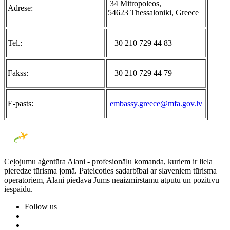
34 Mitropoleos,
А
drese:
54623 Thessaloniki, Greece
Tel.:
+30 210 729 44 83
Fakss:
+30 210 729 44 79
E-pasts:
embassy.greece@mfa.gov.lv
Ceļojumu aģentūra Alani - profesionāļu komanda, kuriem ir liela
pieredze tūrisma jomā. Pateicoties sadarbībai ar slaveniem tūrisma
operatoriem, Alani piedāvā Jums neaizmirstamu atpūtu un pozitīvu
iespaidu.
Follow us