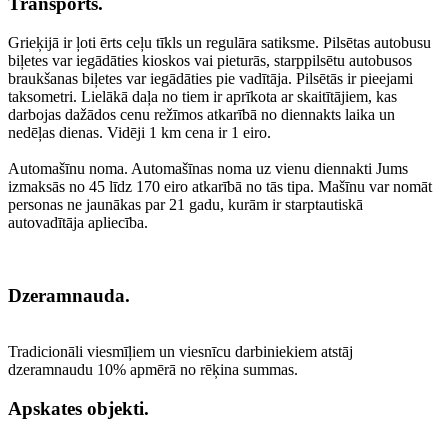
Transports.
Grieķijā ir ļoti ērts ceļu tīkls un regulāra satiksme. Pilsētas autobusu
biļetes var iegādāties kioskos vai pieturās, starppilsētu autobusos
braukšanas biļetes var iegādāties pie vadītāja. Pilsētās ir pieejami
taksometri. Lielākā daļa no tiem ir aprīkota ar skaitītājiem, kas
darbojas dažādos cenu režīmos atkarībā no diennakts laika un
nedēļas dienas. Vidēji 1 km cena ir 1 eiro.
Automašīnu noma. Automašīnas noma uz vienu diennakti Jums
izmaksās no 45 līdz 170 eiro atkarībā no tās tipa. Mašīnu var nomāt
personas ne jaunākas par 21 gadu, kurām ir starptautiskā
autovadītāja apliecība.
Dzeramnauda.
Tradicionāli viesmīļiem un viesnīcu darbiniekiem atstāj
dzeramnaudu 10% apmērā no rēķina summas.
Apskates objekti.