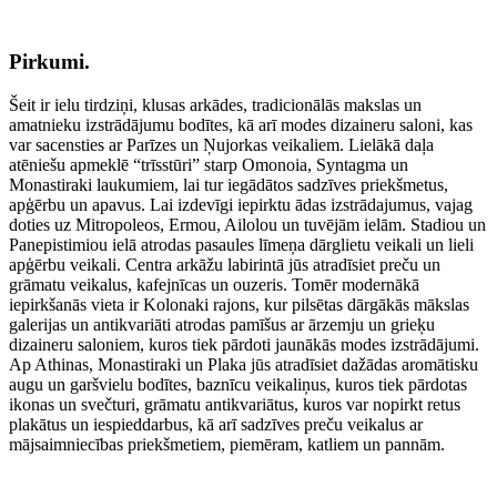
Pirkumi.
Šeit ir ielu tirdziņi, klusas arkādes, tradicionālās makslas un
amatnieku izstrādājumu bodītes, kā arī modes dizaineru saloni, kas
var sacensties ar Parīzes un Ņujorkas veikaliem. Lielākā daļa
atēniešu apmeklē “trīsstūri” starp Omonoia, Syntagma un
Monastiraki laukumiem, lai tur iegādātos sadzīves priekšmetus,
apģērbu un apavus. Lai izdevīgi iepirktu ādas izstrādajumus, vajag
doties uz Mitropoleos, Ermou, Ailolou un tuvējām ielām. Stadiou un
Panepistimiou ielā atrodas pasaules līmeņa dārglietu veikali un lieli
apģērbu veikali. Centra arkāžu labirintā jūs atradīsiet preču un
grāmatu veikalus, kafejnīcas un ouzeris. Tomēr modernākā
iepirkšanās vieta ir Kolonaki rajons, kur pilsētas dārgākās mākslas
galerijas un antikvariāti atrodas pamīšus ar ārzemju un grieķu
dizaineru saloniem, kuros tiek pārdoti jaunākās modes izstrādājumi.
Ap Athinas, Monastiraki un Plaka jūs atradīsiet dažādas aromātisku
augu un garšvielu bodītes, baznīcu veikaliņus, kuros tiek pārdotas
ikonas un svečturi, grāmatu antikvariātus, kuros var nopirkt retus
plakātus un iespieddarbus, kā arī sadzīves preču veikalus ar
mājsaimniecības priekšmetiem, piemēram, katliem un pannām.