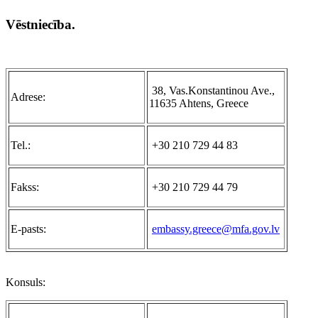
V
ēstniecība.
38, Vas.Konstantinou Ave.,
А
drese:
11635 Ahtens, Greece
Tel.:
+30 210 729 44 83
Fakss:
+30 210 729 44 79
E-pasts:
embassy.greece@mfa.gov.lv
K
onsuls: