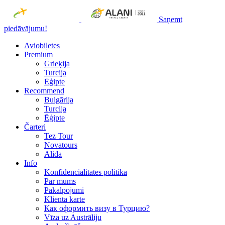
Saņemt
piedāvājumu!
Aviobiļetes
Premium
Grieķija
Turcija
Ēģipte
Recommend
Bulgārija
Turcija
Ēģipte
Čarteri
Tez Tour
Novatours
Alida
Info
Konfidencialitātes politika
Par mums
Рakalpojumi
Klienta karte
Как оформить визу в Турцию?
Vīza uz Austrāliju