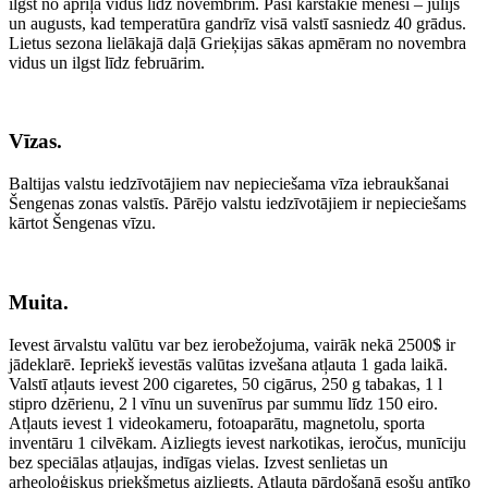
ilgst no aprīļa vidus līdz novembrim. Paši karstākie mēneši – jūlijs
un augusts, kad temperatūra gandrīz visā valstī sasniedz 40 grādus.
Lietus sezona lielākajā daļā Grieķijas sākas apmēram no novembra
vidus un ilgst līdz februārim.
Vīzas.
Baltijas valstu iedzīvotājiem nav nepieciešama vīza iebraukšanai
Šengenas zonas valstīs. Pārējo valstu iedzīvotājiem ir nepieciešams
kārtot Šengenas vīzu.
Muita.
Ievest ārvalstu valūtu var bez ierobežojuma, vairāk nekā 2500$ ir
jādeklarē. Iepriekš ievestās valūtas izvešana atļauta 1 gada laikā.
Valstī atļauts ievest 200 cigaretes, 50 cigārus, 250 g tabakas, 1 l
stipro dzērienu, 2 l vīnu un suvenīrus par summu līdz 150 eiro.
Atļauts ievest 1 videokameru, fotoaparātu, magnetolu, sporta
inventāru 1 cilvēkam. Aizliegts ievest narkotikas, ieročus, munīciju
bez speciālas atļaujas, indīgas vielas. Izvest senlietas un
arheoloģiskus priekšmetus aizliegts. Atļauta pārdošanā esošu antīko