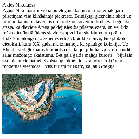
Agios Nikolaosa:
Agios Nikolaosa ir viena no elegantākajām un modernākajām
pilsētiņām visā klinšainajā piekrastē. Brīnišķīgi gleznainie skati uz
jūru un kalniem, tavernas un krodziņi, suvenīru bodītes. Leģenda
stāsta, ka dieviete Atēna peldējusies šīs pilsētas ezerā, un vēl līdz
mūsu dienām tā ūdens sievietes apveltī ar skaistumu un prātu.
Līdz Spinalongai no šejienes ērti aizbraukt ar laivu, lai aplūkotu
cietoksni, kuru XX gadsimtā izmantoja kā spitālīgo koloniju. Uz
Elundu ved gleznains līkumots ceļš, ļaujot pilnībā izjust un baudīt
salas mežonīgo skaistumu. Bet galā gaida mājīgs kūrorts – bijušais
zvejnieku ciematiņš. Skaista apkaime, lieliska infrastruktūra un
modernas viesnīcas – viss tūristu priekam, kā jau Grieķijā.