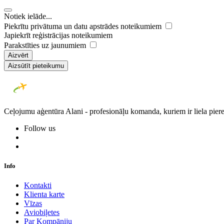
Notiek ielāde...
Piekrītu privātuma un datu apstrādes noteikumiem
Japiekrīt reģistrācijas noteikumiem
Parakstīties uz jaunumiem
Aizvērt
Aizsūtīt pieteikumu
Ceļojumu aģentūra Alani - profesionāļu komanda, kuriem ir liela piere
Follow us
Info
Kontakti
Klienta karte
Vīzas
Aviobiļetes
Par Kompāniju