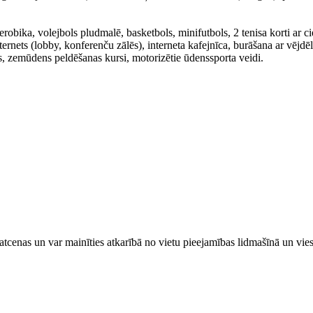
aerobika, volejbols pludmalē, basketbols, minifutbols, 2 tenisa korti ar c
rnets (lobby, konferenču zālēs), interneta kafejnīca, burāšana ar vējdēli
 zemūdens peldēšanas kursi, motorizētie ūdenssporta veidi.
tcenas un var mainīties atkarībā ​no ​vietu pieejamības lidmašīnā un vi