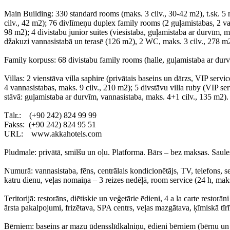
Main Building: 330 standard rooms (maks. 3 cilv., 30-42 m2), t.sk. 5
cilv., 42 m2); 76 divlīmeņu duplex family rooms (2 guļamistabas, 2 van
98 m2); 4 divistabu junior suites (viesistaba, guļamistaba ar durvīm, m
džakuzi vannasistabā un terasē (126 m2), 2 WC, maks. 3 cilv., 278 m
Family korpuss: 68 divistabu family rooms (halle, guļamistaba ar durv
Villas: 2 vienstāva villa saphire (privātais baseins un dārzs, VIP serv
4 vannasistabas, maks. 9 cilv., 210 m2); 5 divstāvu villa ruby (VIP ser
stāvā: guļamistaba ar durvīm, vannasistaba, maks. 4+1 cilv., 135 m2).
Тālr.: (+90 242) 824 99 99
Fakss: (+90 242) 824 95 51
URL: www.akkahotels.com
Pludmale: privātā, smilšu un oļu. Platforma. Bārs – bez maksas. Saule
Numurā: vannasistaba, fēns, centrālais kondicionētājs, TV, telefons, s
katru dienu, veļas nomaiņa – 3 reizes nedēļā, room service (24 h, mak
Teritorijā: restorāns, diētiskie un veģetārie ēdieni, 4 a la carte restorān
ārsta pakalpojumi, frizētava, SPA centrs, veļas mazgātava, ķīmiskā tīrīt
Bērniem: baseins ar mazu ūdensslīdkalniņu, ēdieni bērniem (bērnu un g