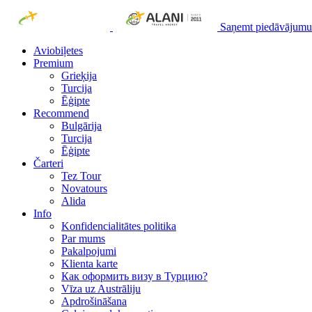
Saņemt piedāvājumu
Aviobiļetes
Premium
Grieķija
Turcija
Ēģipte
Recommend
Bulgārija
Turcija
Ēģipte
Čarteri
Tez Tour
Novatours
Alida
Info
Konfidencialitātes politika
Par mums
Рakalpojumi
Klienta karte
Как оформить визу в Турцию?
Vīza uz Austrāliju
Apdrošināšana