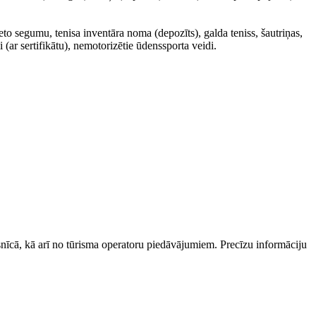
ieto segumu, tenisa inventāra noma (depozīts), galda teniss, šautriņas,
 (ar sertifikātu), nemotorizētie ūdenssporta veidi.
esnīcā, kā arī no tūrisma operatoru piedāvājumiem. Precīzu informāciju