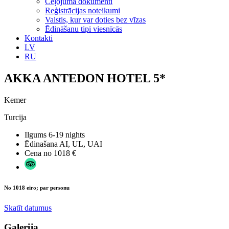
Ceļojuma dokumenti
Reģistrācijas noteikumi
Valstis, kur var doties bez vīzas
Ēdināšanu tipi viesnīcās
Kontakti
LV
RU
AKKA ANTEDON HOTEL 5*
Kemer
Turcija
Ilgums
6-19 nights
Ēdinašana
AI, UL, UAI
Cena no
1018 €
No 1018 eiro; par personu
Skatīt datumus
Galerija