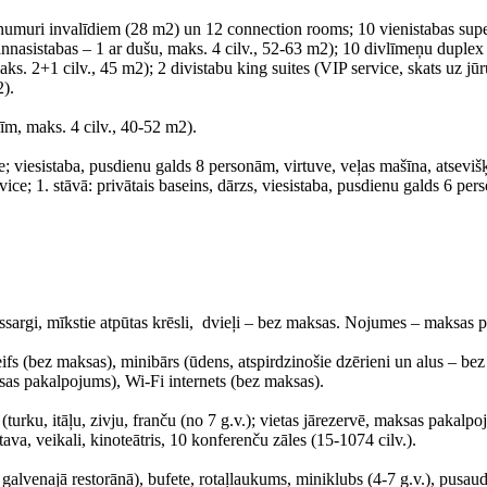
 numuri invalīdiem (28 m2) un 12 connection rooms; 10 vienistabas supe
nasistabas – 1 ar dušu, maks. 4 cilv., 52-63 m2); 10 divlīmeņu duplex s
aks. 2+1 cilv., 45 m2); 2 divistabu king suites (VIP service, skats uz jū
2).
īm, maks. 4 cilv., 40-52 m2).
ice; viesistaba, pusdienu galds 8 personām, virtuve, veļas mašīna, atsev
vice; 1. stāvā: privātais baseins, dārzs, viesistaba, pusdienu galds 6 pe
ssargi, mīkstie atpūtas krēsli, dvieļi – bez maksas. Nojumes – maksas pa
eifs (bez maksas), minibārs (ūdens, atspirdzinošie dzērieni un alus – be
sas pakalpojums), Wi-Fi internets (bez maksas).
i (turku, itāļu, zivju, franču (no 7 g.v.); vietas jārezervē, maksas pakalpo
ava, veikali, kinoteātris, 10 konferenču zāles (15-1074 cilv.).
alvenajā restorānā), bufete, rotaļlaukums, miniklubs (4-7 g.v.), pusaudž