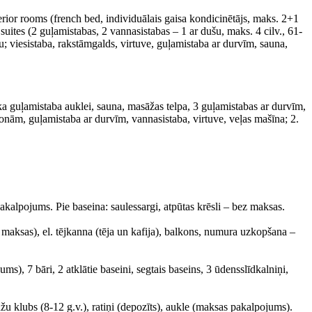
rior rooms (french bed, individuālais gaisa kondicinētājs, maks. 2+1
uites (2 guļamistabas, 2 vannasistabas – 1 ar dušu, maks. 4 cilv., 61-
ru; viesistaba, rakstāmgalds, virtuve, guļamistaba ar durvīm, sauna,
išķa guļamistaba auklei, sauna, masāžas telpa, 3 guļamistabas ar durvīm,
rsonām, guļamistaba ar durvīm, vannasistaba, virtuve, veļas mašīna; 2.
kalpojums. Pie baseina: saulessargi, atpūtas krēsli – bez maksas.
z maksas), el. tējkanna (tēja un kafija), balkons, numura uzkopšana –
jums), 7 bāri, 2 atklātie baseini, segtais baseins, 3 ūdensslīdkalniņi,
u klubs (8-12 g.v.), ratiņi (depozīts), aukle (maksas pakalpojums).