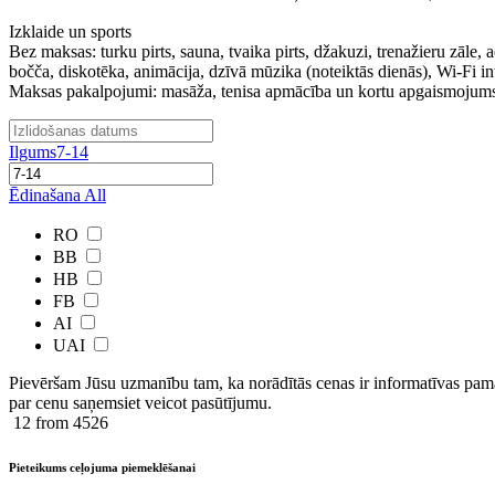
Izklaide un sports
Bez maksas: turku pirts, sauna, tvaika pirts, džakuzi, trenažieru zāle, 
bočča, diskotēka, animācija, dzīvā mūzika (noteiktās dienās), Wi-Fi inte
Maksas pakalpojumi: masāža, tenisa apmācība un kortu apgaismojums,
Ilgums
7-14
Ēdinašana
All
RO
BB
HB
FB
AI
UAI
Pievēršam Jūsu uzmanību tam, ka norādītās cenas ir ​informatīvas ​pama
par cenu saņemsiet veicot pasūtījumu.
12
from 4526
Pieteikums ceļojuma piemeklēšanai