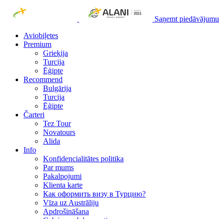
Saņemt piedāvājumu
Aviobiļetes
Premium
Grieķija
Turcija
Ēģipte
Recommend
Bulgārija
Turcija
Ēģipte
Čarteri
Tez Tour
Novatours
Alida
Info
Konfidencialitātes politika
Par mums
Рakalpojumi
Klienta karte
Как оформить визу в Турцию?
Vīza uz Austrāliju
Apdrošināšana