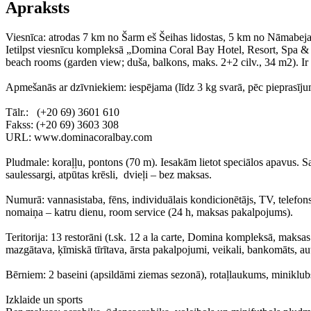
Apraksts
Viesnīca: atrodas 7 km no Šarm eš Šeihas lidostas, 5 km no Nāmabejas,
Ietilpst viesnīcu kompleksā „Domina Coral Bay Hotel, Resort, Spa & 
beach rooms (garden view; duša, balkons, maks. 2+2 cilv., 34 m2). I
Apmešanās ar dzīvniekiem: iespējama (līdz 3 kg svarā, pēc pieprasīju
Tālr.: (+20 69) 3601 610
Fakss: (+20 69) 3603 308
URL: www.dominacoralbay.com
Pludmale: koraļļu, pontons (70 m). Iesakām lietot speciālos apavus. Sa
saulessargi, atpūtas krēsli, dvieļi – bez maksas.
Numurā: vannasistaba, fēns, individuālais kondicionētājs, TV, telefon
nomaiņa – katru dienu, room service (24 h, maksas pakalpojums).
Teritorija: 13 restorāni (t.sk. 12 a la carte, Domina kompleksā, maksas 
mazgātava, ķīmiskā tīrītava, ārsta pakalpojumi, veikali, bankomāts, au
Bērniem: 2 baseini (apsildāmi ziemas sezonā), rotaļlaukums, miniklubs
Izklaide un sports