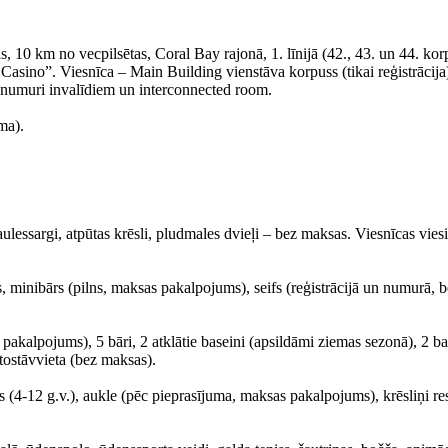
 10 km no vecpilsētas, Coral Bay rajonā, 1. līnijā (42., 43. un 44. kor
Casino”. Viesnīca – Main Building vienstāva korpuss (tikai reģistrāci
r numuri invalīdiem un interconnected room.
ma).
ulessargi, atpūtas krēsli, pludmales dvieļi – bez maksas. Viesnīcas vies
s, minibārs (pilns, maksas pakalpojums), seifs (reģistrācijā un numurā
pakalpojums), 5 bāri, 2 atklātie baseini (apsildāmi ziemas sezonā), 2 bas
tostāvvieta (bez maksas).
 (4-12 g.v.), aukle (pēc pieprasījuma, maksas pakalpojums), krēsliņi re