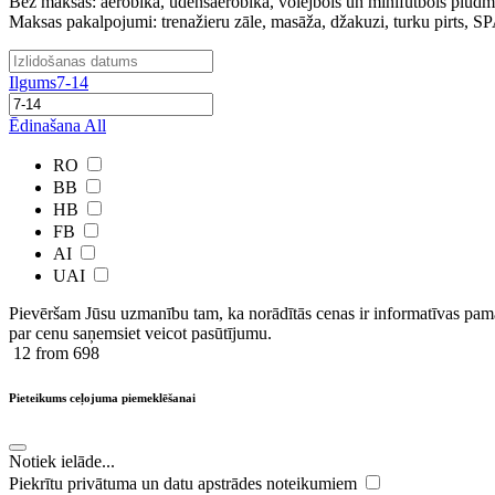
Bez maksas: aerobika, ūdensaerobika, volejbols un minifutbols pludmal
Maksas pakalpojumi: trenažieru zāle, masāža, džakuzi, turku pirts, SPA 
Ilgums
7-14
Ēdinašana
All
RO
BB
HB
FB
AI
UAI
Pievēršam Jūsu uzmanību tam, ka norādītās cenas ir ​informatīvas ​pama
par cenu saņemsiet veicot pasūtījumu.
12
from 698
Pieteikums ceļojuma piemeklēšanai
Notiek ielāde...
Piekrītu privātuma un datu apstrādes noteikumiem