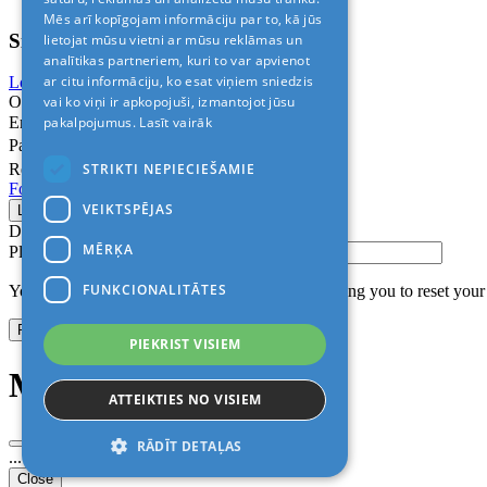
Mēs arī kopīgojam informāciju par to, kā jūs
Sign In
lietojat mūsu vietni ar mūsu reklāmas un
analītikas partneriem, kuri to var apvienot
ar citu informāciju, ko esat viņiem sniedzis
Login with Facebook
Login with Google
vai ko viņi ir apkopojuši, izmantojot jūsu
Or
pakalpojumus.
Lasīt vairāk
Email
Password
STRIKTI NEPIECIEŠAMIE
Remember me
Forgot Password?
VEIKTSPĒJAS
Don’t have an account?
Sign up
MĒRĶA
Please confirm login email below
FUNKCIONALITĀTES
You will receive an email containing a link allowing you to reset you
PIEKRIST VISIEM
Modal title
ATTEIKTIES NO VISIEM
RĀDĪT DETAĻAS
...
Close