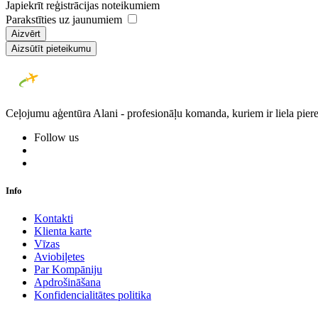
Japiekrīt reģistrācijas noteikumiem
Parakstīties uz jaunumiem
Aizvērt
Aizsūtīt pieteikumu
Ceļojumu aģentūra Alani - profesionāļu komanda, kuriem ir liela piere
Follow us
Info
Kontakti
Klienta karte
Vīzas
Aviobiļetes
Par Kompāniju
Apdrošināšana
Konfidencialitātes politika