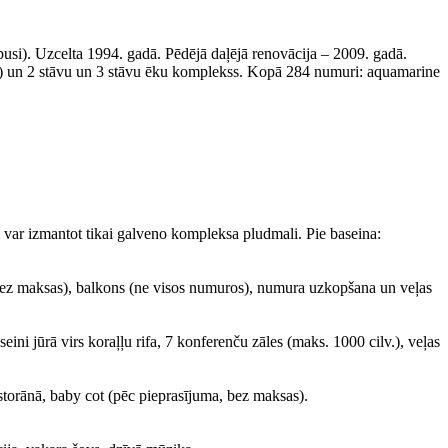
pusi). Uzcelta 1994. gadā. Pēdējā daļējā renovācija – 2009. gadā.
ja) un 2 stāvu un 3 stāvu ēku komplekss. Kopā 284 numuri: aquamarine
i var izmantot tikai galveno kompleksa pludmali. Pie baseina:
, bez maksas), balkons (ne visos numuros), numura uzkopšana un veļas
eini jūrā virs koraļļu rifa, 7 konferenču zāles (maks. 1000 cilv.), veļas
storānā, baby cot (pēc pieprasījuma, bez maksas).