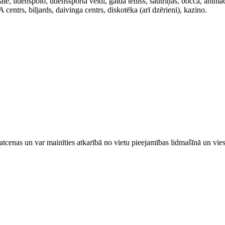
ē, ūdenspolo, ūdenssporta veidi, galda teniss, šautriņas, bočča, animāc
centrs, biljards, daivinga centrs, diskotēka (arī dzērieni), kazino.
tcenas un var mainīties atkarībā ​no ​vietu pieejamības lidmašīnā un vi