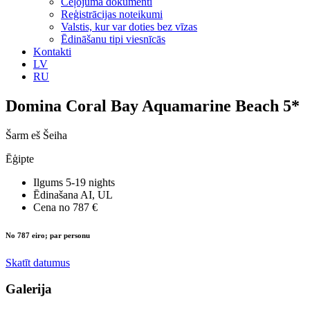
Ceļojuma dokumenti
Reģistrācijas noteikumi
Valstis, kur var doties bez vīzas
Ēdināšanu tipi viesnīcās
Kontakti
LV
RU
Domina Coral Bay Aquamarine Beach 5*
Šarm eš Šeiha
Ēģipte
Ilgums
5-19 nights
Ēdinašana
AI, UL
Cena no
787 €
No 787 eiro; par personu
Skatīt datumus
Galerija