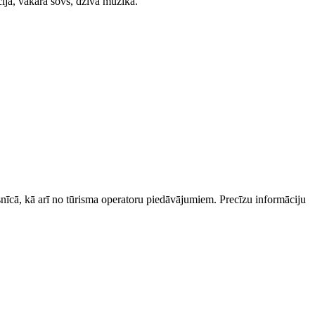
ija, vakara šovs, dzīvā mūzika.
esnīcā, kā arī no tūrisma operatoru piedāvājumiem. Precīzu informāciju