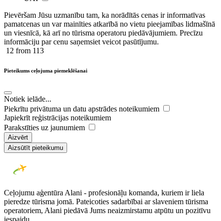
Pievēršam Jūsu uzmanību tam, ka norādītās cenas ir ​informatīvas ​
pamatcenas un var mainīties atkarībā ​no ​vietu pieejamības lidmašīnā
un viesnīcā, kā arī no tūrisma operatoru piedāvājumiem. Precīzu
informāciju par cenu saņemsiet veicot pasūtījumu.
12
from 113
Pieteikums ceļojuma piemeklēšanai
Notiek ielāde...
Piekrītu privātuma un datu apstrādes noteikumiem
Japiekrīt reģistrācijas noteikumiem
Parakstīties uz jaunumiem
Aizvērt
Aizsūtīt pieteikumu
Ceļojumu aģentūra Alani - profesionāļu komanda, kuriem ir liela
pieredze tūrisma jomā. Pateicoties sadarbībai ar slaveniem tūrisma
operatoriem, Alani piedāvā Jums neaizmirstamu atpūtu un pozitīvu
iespaidu.