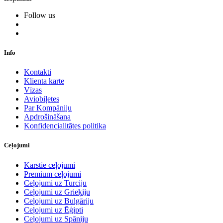
Follow us
Info
Kontakti
Klienta karte
Vīzas
Aviobiļetes
Par Kompāniju
Apdrošināšana
Konfidencialitātes politika
Ceļojumi
Karstie ceļojumi
Premium ceļojumi
Ceļojumi uz Turciju
Ceļojumi uz Grieķiju
Ceļojumi uz Bulgāriju
Ceļojumi uz Ēģipti
Ceļojumi uz Spāniju