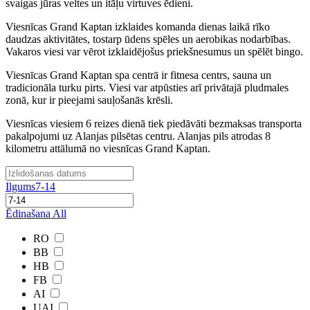
svaigas jūras veltes un itāļu virtuves ēdieni.
Viesnīcas Grand Kaptan izklaides komanda dienas laikā rīko
daudzas aktivitātes, tostarp ūdens spēles un aerobikas nodarbības.
Vakaros viesi var vērot izklaidējošus priekšnesumus un spēlēt bingo.
Viesnīcas Grand Kaptan spa centrā ir fitnesa centrs, sauna un
tradicionāla turku pirts. Viesi var atpūsties arī privātajā pludmales
zonā, kur ir pieejami sauļošanās krēsli.
Viesnīcas viesiem 6 reizes dienā tiek piedāvāti bezmaksas transporta
pakalpojumi uz Alanjas pilsētas centru. Alanjas pils atrodas 8
kilometru attālumā no viesnīcas Grand Kaptan.
Ilgums
7-14
Ēdinašana
All
RO
BB
HB
FB
AI
UAI