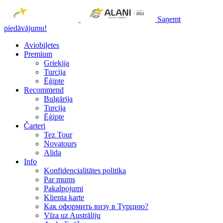
Saņemt
piedāvājumu!
Aviobiļetes
Premium
Grieķija
Turcija
Ēģipte
Recommend
Bulgārija
Turcija
Ēģipte
Čarteri
Tez Tour
Novatours
Alida
Info
Konfidencialitātes politika
Par mums
Рakalpojumi
Klienta karte
Как оформить визу в Турцию?
Vīza uz Austrāliju