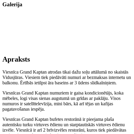
Galerija
Apraksts
Viesnīca Grand Kaptan atrodas tikai dažu soļu attālumā no skaistās
Vidusjūras. Viesiem tiek piedāvāti numuri ar bezmaksas internetu un
balkonu. Ērtībās ietilpst āra baseins ar 3 ūdens slidkalniņiem.
Viesnīcas Grand Kaptan numuriem ir gaisa kondicionētājs, koka
mēbeles, logi visas sienas augstumā un grīdas ar paklāju. Visos
numuros ir satelīttelevīzija, mini bārs, kā arī tējas un kafijas
pagatavošanas iespēja.
Viesnīcas Grand Kaptan bufetes restorānā ir pieejama plaša
autentisku turku virtuves ēdienu un starptautiskās virtuves ēdienu
izvēle. Viesnīcā ir arī 2 brīvizvēles restorāni, kuros tiek piedāvātas