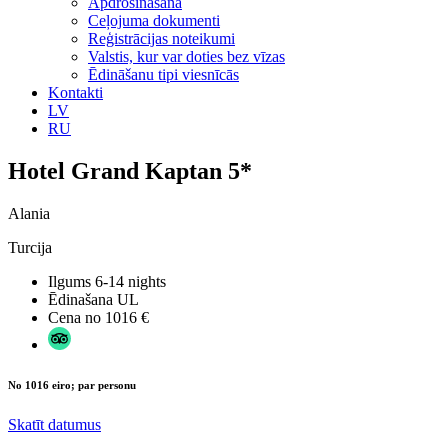
Apdrošināšana
Ceļojuma dokumenti
Reģistrācijas noteikumi
Valstis, kur var doties bez vīzas
Ēdināšanu tipi viesnīcās
Kontakti
LV
RU
Hotel Grand Kaptan 5*
Alania
Turcija
Ilgums
6-14 nights
Ēdinašana
UL
Cena no
1016 €
No 1016 eiro; par personu
Skatīt datumus