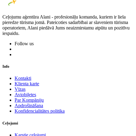
Ceļojumu aģentūra Alani - profesionāļu komanda, kuriem ir liela
pieredze tūrisma jomā. Pateicoties sadarbībai ar slaveniem tūrisma
operatoriem, Alani piedāvā Jums neaizmirstamu atpūtu un pozitīvu
iespaidu.
Follow us
Info
Kontakti
Klienta karte
Vīzas
Aviobiļetes
Par Kompāniju
Apdrošināšana
Konfidencialitātes politika
Ceļojumi
Karstie ceļojumi