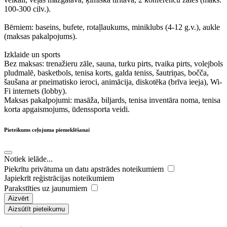
100-300 cilv.).
Bērniem: baseins, bufete, rotaļlaukums, miniklubs (4-12 g.v.), aukle
(maksas pakalpojums).
Izklaide un sports
Bez maksas: trenažieru zāle, sauna, turku pirts, tvaika pirts, volejbols
pludmalē, basketbols, tenisa korts, galda teniss, šautriņas, bočča,
šaušana ar pneimatisko ieroci, animācija, diskotēka (brīva ieeja), Wi-
Fi internets (lobby).
Maksas pakalpojumi: masāža, biljards, tenisa inventāra noma, tenisa
korta apgaismojums, ūdenssporta veidi.
Pieteikums ceļojuma piemeklēšanai
Notiek ielāde...
Piekrītu privātuma un datu apstrādes noteikumiem
Japiekrīt reģistrācijas noteikumiem
Parakstīties uz jaunumiem
Aizvērt
Aizsūtīt pieteikumu