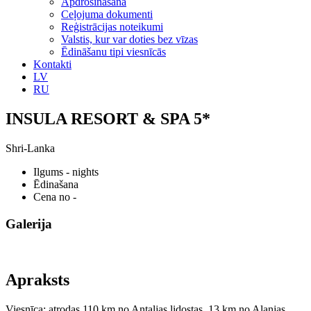
Apdrošināšana
Ceļojuma dokumenti
Reģistrācijas noteikumi
Valstis, kur var doties bez vīzas
Ēdināšanu tipi viesnīcās
Kontakti
LV
RU
INSULA RESORT & SPA 5*
Shri-Lanka
Ilgums
- nights
Ēdinašana
Cena no
-
Galerija
Apraksts
Viesnīca: atrodas 110 km no Antaljas lidostas, 13 km no Alanjas