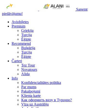
Saņemt
piedāvājumu!
Aviobiļetes
Premium
Grieķija
Turcija
Ēģipte
Recommend
Bulgārija
Turcija
Ēģipte
Čarteri
Tez Tour
Novatours
Alida
Info
Konfidencialitātes politika
Par mums
Рakalpojumi
Klienta karte
Как оформить визу в Турцию?
Vīza uz Austrāliju