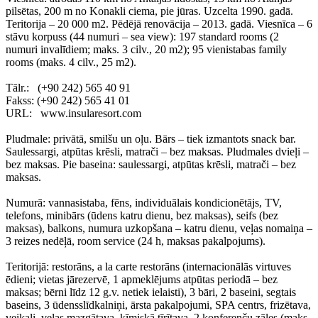
pilsētas, 200 m no Konakli ciema, pie jūras. Uzcelta 1990. gadā.
Teritorija – 20 000 m2. Pēdējā renovācija – 2013. gadā. Viesnīca – 6
stāvu korpuss (44 numuri – sea view): 197 standard rooms (2
numuri invalīdiem; maks. 3 cilv., 20 m2); 95 vienistabas family
rooms (maks. 4 cilv., 25 m2).
Tālr.: (+90 242) 565 40 91
Fakss: (+90 242) 565 41 01
URL: www.insularesort.com
Pludmale: privātā, smilšu un oļu. Bārs – tiek izmantots snack bar.
Saulessargi, atpūtas krēsli, matrači – bez maksas. Pludmales dvieļi –
bez maksas. Pie baseina: saulessargi, atpūtas krēsli, matrači – bez
maksas.
Numurā: vannasistaba, fēns, individuālais kondicionētājs, TV,
telefons, minibārs (ūdens katru dienu, bez maksas), seifs (bez
maksas), balkons, numura uzkopšana – katru dienu, veļas nomaiņa –
3 reizes nedēļā, room service (24 h, maksas pakalpojums).
Teritorijā: restorāns, a la carte restorāns (internacionālās virtuves
ēdieni; vietas jārezervē, 1 apmeklējums atpūtas periodā – bez
maksas; bērni līdz 12 g.v. netiek ielaisti), 3 bāri, 2 baseini, segtais
baseins, 3 ūdensslīdkalniņi, ārsta pakalpojumi, SPA centrs, frizētava,
veikali, veļas mazgātava, ķīmiskā tīrītava, 2 konferenču zāles (maks.