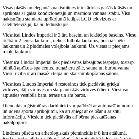
Visas plašās un elegantās naktsmītnes ir iekārtotas gaišās krāsās un
aprīkotas ar gaisa kondicionētāju un marmora vannas istabu. Visu
naktsmītņu standarta aprīkojumā ietilpst LCD televizors ar
satelīttelevīziju, kā arī ledusskapis.
Viesnīcai Lindos Imperial ir 3 āra baseini un iekštelpu baseins. Viesu
rīcībā ir 2 tenisa laukumi, neliels futbola laukums, boccia spēles
laukums un 2 pludmales volejbola laukumi. Uz vietas ir pieejams
rotaļu laukums.
Viesnīcā Lindos Imperial tiek piedāvātas labsajūtas iespējas, tostarp
pilnībā aprīkots spa centrs, trenažieru zāle, sauna un burbuļvanna.
Viesu rīcībā ir arī masāžu telpa un skaistumkopšanas salons.
Viesnīcas Lindos Imperial 4 restorānos tiek piedāvāti grieķu
virtuves, itāļu virtuves un starptautiskās virtuves ēdieni. Viesi var
atpūsties vestibila bārā, terasē un āra bāros.
Diennakts reģistratūras darbinieki var palīdzēt ar automašīnu nomu
un ūdens sporta aprīkojumu, kā arī sniegt ar ceļošanu saistītu
informāciju. Viesiem tiek piedāvāts arī bērna pieskatīšanas
pakalpojums.
Lindosas pilsēta un arheoloģiskais piemineklis ir 8 km attālumā.
Roda atrodas 50 km attālumā. Rodas Starptautiskā lidosta ir 55 km