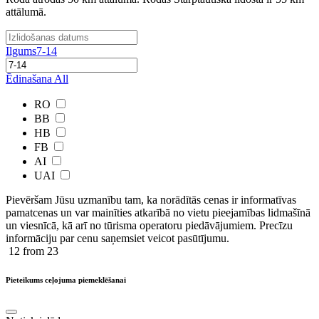
attālumā.
Ilgums
7-14
Ēdinašana
All
RO
BB
HB
FB
AI
UAI
Pievēršam Jūsu uzmanību tam, ka norādītās cenas ir ​informatīvas ​
pamatcenas un var mainīties atkarībā ​no ​vietu pieejamības lidmašīnā
un viesnīcā, kā arī no tūrisma operatoru piedāvājumiem. Precīzu
informāciju par cenu saņemsiet veicot pasūtījumu.
12
from 23
Pieteikums ceļojuma piemeklēšanai