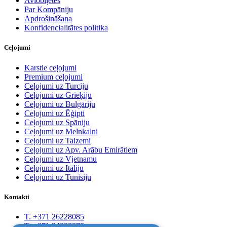
Aviobiļetes
Par Kompāniju
Apdrošināšana
Konfidencialitātes politika
Ceļojumi
Karstie ceļojumi
Premium ceļojumi
Ceļojumi uz Turciju
Ceļojumi uz Grieķiju
Ceļojumi uz Bulgāriju
Ceļojumi uz Ēģipti
Ceļojumi uz Spāniju
Ceļojumi uz Melnkalni
Ceļojumi uz Taizemi
Ceļojumi uz Apv. Arābu Emirātiem
Ceļojumi uz Vjetnamu
Ceļojumi uz Itāliju
Ceļojumi uz Tunisiju
Kontakti
T. +371 26228085
T. +371 24888878