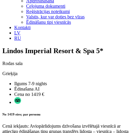
Apdrošināšana
Ceļojuma dokumenti
Reģistrācijas noteikumi
Valstis, kur var doties bez vīzas
Ēdināšanu tipi viesnīcās
Kontakti
LV
RU
Lindos Imperial Resort & Spa 5*
Rodas sala
Grieķija
Ilgums
7-9 nights
Ēdinašana
AI
Cena no
1419 €
No 1419 eiro; par personu
Cenā iekļauts: Aviopārlidojums dzīvošana izvēlētajā viesnīcā ar
attiecīgo ēdināšanas tipu grupas transfērs lidosta – viesnīca – lidosta