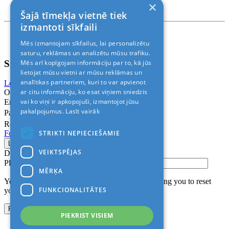
×
Rīga, Kr.Barona 88
Šajā tīmekļa vietnē tiek
izmantoti sīkfaili
Nosacījumi un atrunas
Mēs izmantojam sīkfailus, lai personalizētu
© 2011-2026> «ALANI SIA»
saturu, reklāmas un analizētu mūsu trafiku.
Sign In
Mēs arī kopīgojam informāciju par to, kā jūs
lietojat mūsu vietni ar mūsu reklāmas un
analītikas partneriem, kuri to var apvienot
Login with Facebook
Login with Google
ar citu informāciju, ko esat viņiem sniedzis
Or
vai ko viņi ir apkopojuši, izmantojot jūsu
Email
pakalpojumus.
Lasīt vairāk
Password
Remember me
STRIKTI NEPIECIEŠAMIE
Forgot Password?
VEIKTSPĒJAS
Don’t have an account?
Sign up
Please confirm login email below
MĒRĶA
You will receive an email containing a link allowing you to reset
FUNKCIONALITĀTES
your password to a new preferred one.
PIEKRIST VISIEM