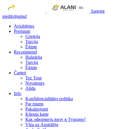
Saņemt
piedāvājumu!
Aviobiļetes
Premium
Grieķija
Turcija
Ēģipte
Recommend
Bulgārija
Turcija
Ēģipte
Čarteri
Tez Tour
Novatours
Alida
Info
Konfidencialitātes politika
Par mums
Рakalpojumi
Klienta karte
Как оформить визу в Турцию?
Vīza uz Austrāliju