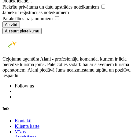
Notiek ielāde...
Piekrītu privātuma un datu apstrādes noteikumiem
Japiekrīt reģistrācijas noteikumiem
Parakstīties uz jaunumiem
Aizvērt
Aizsūtīt pieteikumu
Ceļojumu aģentūra Alani - profesionāļu komanda, kuriem ir liela
pieredze tūrisma jomā. Pateicoties sadarbībai ar slaveniem tūrisma
operatoriem, Alani piedāvā Jums neaizmirstamu atpūtu un pozitīvu
iespaidu.
Follow us
Info
Kontakti
Klienta karte
Vīzas