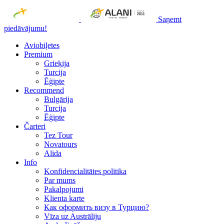
Saņemt
piedāvājumu!
Aviobiļetes
Premium
Grieķija
Turcija
Ēģipte
Recommend
Bulgārija
Turcija
Ēģipte
Čarteri
Tez Tour
Novatours
Alida
Info
Konfidencialitātes politika
Par mums
Рakalpojumi
Klienta karte
Как оформить визу в Турцию?
Vīza uz Austrāliju