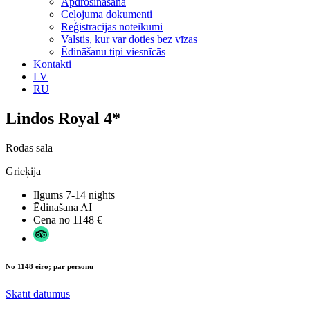
Apdrošināšana
Ceļojuma dokumenti
Reģistrācijas noteikumi
Valstis, kur var doties bez vīzas
Ēdināšanu tipi viesnīcās
Kontakti
LV
RU
Lindos Royal 4*
Rodas sala
Grieķija
Ilgums
7-14 nights
Ēdinašana
AI
Cena no
1148 €
No 1148 eiro; par personu
Skatīt datumus