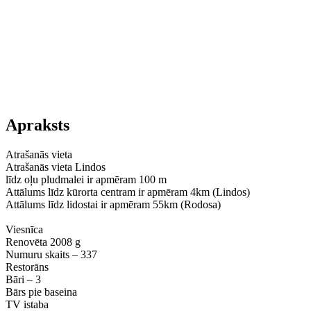
Apraksts
Atrašanās vieta
Atrašanās vieta Lindos
līdz oļu pludmalei ir apmēram 100 m
Attālums līdz kūrorta centram ir apmēram 4km (Lindos)
Attālums līdz lidostai ir apmēram 55km (Rodosa)
Viesnīca
Renovēta 2008 g
Numuru skaits – 337
Restorāns
Bāri – 3
Bārs pie baseina
TV istaba