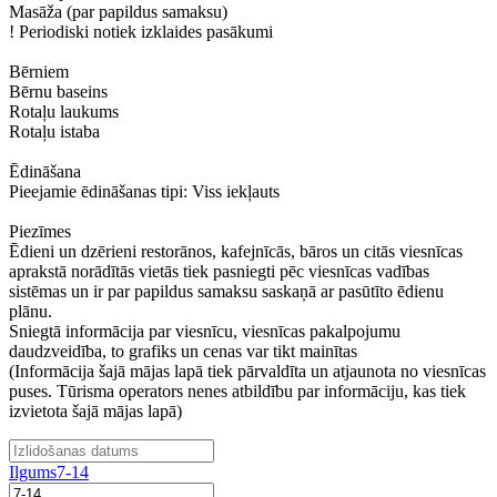
Masāža (par papildus samaksu)
! Periodiski notiek izklaides pasākumi
Bērniem
Bērnu baseins
Rotaļu laukums
Rotaļu istaba
Ēdināšana
Pieejamie ēdināšanas tipi: Viss iekļauts
Piezīmes
Ēdieni un dzērieni restorānos, kafejnīcās, bāros un citās viesnīcas
aprakstā norādītās vietās tiek pasniegti pēc viesnīcas vadības
sistēmas un ir par papildus samaksu saskaņā ar pasūtīto ēdienu
plānu.
Sniegtā informācija par viesnīcu, viesnīcas pakalpojumu
daudzveidība, to grafiks un cenas var tikt mainītas
(Informācija šajā mājas lapā tiek pārvaldīta un atjaunota no viesnīcas
puses. Tūrisma operators nenes atbildību par informāciju, kas tiek
izvietota šajā mājas lapā)
Ilgums
7-14