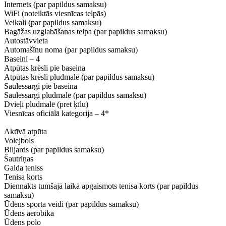
Internets (par papildus samaksu)
WiFi (noteiktās viesnīcas telpās)
Veikali (par papildus samaksu)
Bagāžas uzglabāšanas telpa (par papildus samaksu)
Autostāvvieta
Automašīnu noma (par papildus samaksu)
Baseini – 4
Atpūtas krēsli pie baseina
Atpūtas krēsli pludmalē (par papildus samaksu)
Saulessargi pie baseina
Saulessargi pludmalē (par papildus samaksu)
Dvieļi pludmalē (pret ķīlu)
Viesnīcas oficiālā kategorija – 4*
Aktīvā atpūta
Volejbols
Biljards (par papildus samaksu)
Šautriņas
Galda teniss
Tenisa korts
Diennakts tumšajā laikā apgaismots tenisa korts (par papildus
samaksu)
Ūdens sporta veidi (par papildus samaksu)
Ūdens aerobika
Ūdens polo