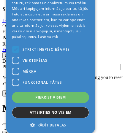
saturu, reklāmas un analizētu mūsu trafiku.
Sign In
Mēs arī kopīgojam informāciju par to, kā jūs
lietojat mūsu vietni ar mūsu reklāmas un
analītikas partneriem, kuri to var apvienot
Login with Facebook
Login with Google
ar citu informāciju, ko esat viņiem sniedzis
Or
vai ko viņi ir apkopojuši, izmantojot jūsu
Email
pakalpojumus.
Lasīt vairāk
Password
Remember me
STRIKTI NEPIECIEŠAMIE
Forgot Password?
VEIKTSPĒJAS
Don’t have an account?
Sign up
Please confirm login email below
MĒRĶA
You will receive an email containing a link allowing you to reset
FUNKCIONALITĀTES
your password to a new preferred one.
PIEKRIST VISIEM
Modal title
ATTEIKTIES NO VISIEM
RĀDĪT DETAĻAS
...