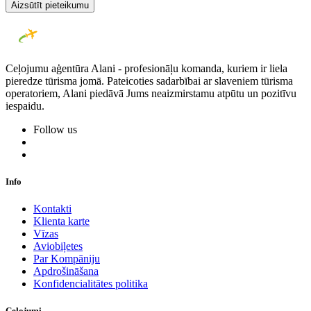
Aizsūtīt pieteikumu
Ceļojumu aģentūra Alani - profesionāļu komanda, kuriem ir liela
pieredze tūrisma jomā. Pateicoties sadarbībai ar slaveniem tūrisma
operatoriem, Alani piedāvā Jums neaizmirstamu atpūtu un pozitīvu
iespaidu.
Follow us
Info
Kontakti
Klienta karte
Vīzas
Aviobiļetes
Par Kompāniju
Apdrošināšana
Konfidencialitātes politika
Ceļojumi