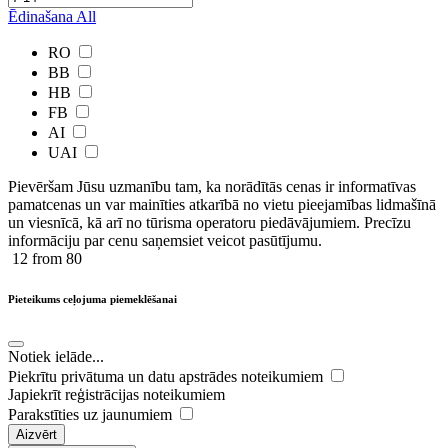
Ēdinašana
All
RO
BB
HB
FB
AI
UAI
Pievēršam Jūsu uzmanību tam, ka norādītās cenas ir ​informatīvas ​
pamatcenas un var mainīties atkarībā ​no ​vietu pieejamības lidmašīnā
un viesnīcā, kā arī no tūrisma operatoru piedāvājumiem. Precīzu
informāciju par cenu saņemsiet veicot pasūtījumu.
12
from 80
Pieteikums ceļojuma piemeklēšanai
Notiek ielāde...
Piekrītu privātuma un datu apstrādes noteikumiem
Japiekrīt reģistrācijas noteikumiem
Parakstīties uz jaunumiem
Aizvērt