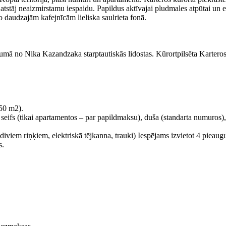
n atstāj neaizmirstamu iespaidu. Papildus aktīvajai pludmales atpūtai un
no daudzajām kafejnīcām lieliska saulrieta fonā.
lumā no Nika Kazandzaka starptautiskās lidostas. Kūrortpilsēta Karteros
50 m2).
ija, seifs (tikai apartamentos – par papildmaksu), duša (standarta numuro
iviem riņķiem, elektriskā tējkanna, trauki) Iespējams izvietot 4 pieaugu
s.