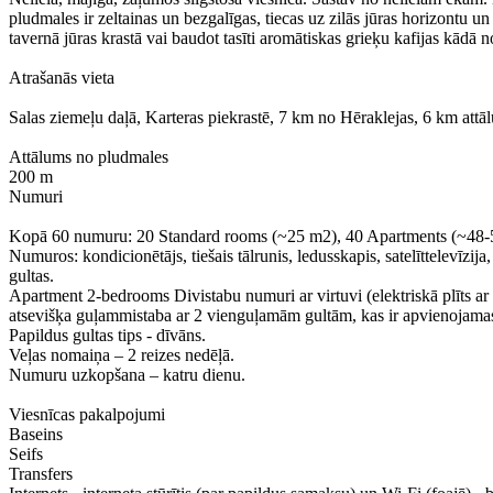
pludmales ir zeltainas un bezgalīgas, tiecas uz zilās jūras horizontu u
tavernā jūras krastā vai baudot tasīti aromātiskas grieķu kafijas kādā 
Atrašanās vieta
Salas ziemeļu daļā, Karteras piekrastē, 7 km no Hēraklejas, 6 km attā
Attālums no pludmales
200 m
Numuri
Kopā 60 numuru: 20 Standard rooms (~25 m2), 40 Apartments (~48-
Numuros: kondicionētājs, tiešais tālrunis, ledusskapis, satelīttelevīz
gultas.
Apartment 2-bedrooms Divistabu numuri ar virtuvi (elektriskā plīts ar d
atsevišķa guļammistaba ar 2 vienguļamām gultām, kas ir apvienojama
Papildus gultas tips - dīvāns.
Veļas nomaiņa – 2 reizes nedēļā.
Numuru uzkopšana – katru dienu.
Viesnīcas pakalpojumi
Baseins
Seifs
Transfers