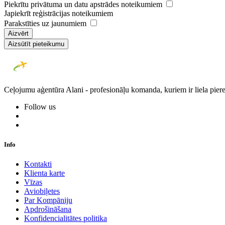
Piekrītu privātuma un datu apstrādes noteikumiem
Japiekrīt reģistrācijas noteikumiem
Parakstīties uz jaunumiem
Aizvērt
Aizsūtīt pieteikumu
Ceļojumu aģentūra Alani - profesionāļu komanda, kuriem ir liela piere
Follow us
Info
Kontakti
Klienta karte
Vīzas
Aviobiļetes
Par Kompāniju
Apdrošināšana
Konfidencialitātes politika