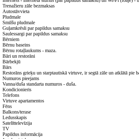
Internets - interneta stūrītis (par papildus samaksu) un Wi-Fi (foajē) -
Trenažieru zāle bezmaksas
Autostāvvieta
Pludmale
Smilšu pludmale
Guļamkrēsli par papildus samaksu
Saulessargi par papildus samaksu
Bērniem
Bērnu baseins
Bērnu rotaļlaukums - maza.
Bāri un restorāni
Bārbekjū
Bārs
Restorāns grieķu un starptautiskā virtuve, ir segtā zāle un atklātā pie 
Numuros pieejams
Vanna/duša standarta numuros - duša.
Kondicionieris
Telefons
Virtuve apartamentos
Fēns
Balkons/terase
Ledusskapis
Satelīttelevīzija
TV
Papildus informācija