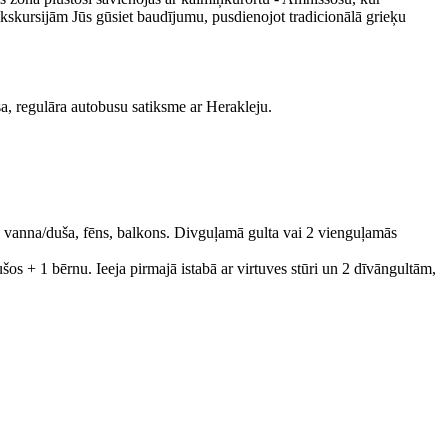
 ekskursijām Jūs gūsiet baudījumu, pusdienojot tradicionālā grieķu
a, regulāra autobusu satiksme ar Herakleju.
s), vanna/duša, fēns, balkons. Divguļamā gulta vai 2 vienguļamās
šos + 1 bērnu. Ieeja pirmajā istabā ar virtuves stūri un 2 dīvāngultām,