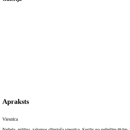
Apraksts
Viesnīca
Neliela, mājīga, zaļumos slīgstoša viesnīca. Sastāv no nelielām ēkām. 