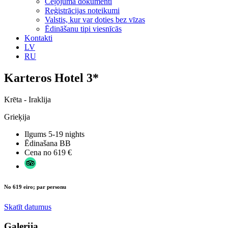
Ceļojuma dokumenti
Reģistrācijas noteikumi
Valstis, kur var doties bez vīzas
Ēdināšanu tipi viesnīcās
Kontakti
LV
RU
Karteros Hotel 3*
Krēta - Iraklija
Grieķija
Ilgums
5-19 nights
Ēdinašana
BB
Cena no
619 €
No 619 eiro; par personu
Skatīt datumus
Galerija