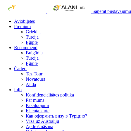
Saņemt piedāvājumu
Aviobiļetes
Premium
Grieķija
Turcija
Ēģipte
Recommend
Bulgārija
Turcija
Ēģipte
Čarteri
Tez Tour
Novatours
Alida
Info
Konfidencialitātes politika
Par mums
Рakalpojumi
Klienta karte
Как оформить визу в Турцию?
Vīza uz Austrāliju
Apdrošināšana