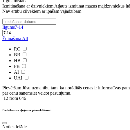
1 guļamistaba
Izmitināšana ar dzīvniekiem Atļauts izmitināt mazus mājdzīvniekus līd
Nav ērtību cilvēkiem ar īpašām vajadzībām
Ilgums
7-14
Ēdinašana
All
RO
BB
HB
FB
AI
UAI
Pievēršam Jūsu uzmanību tam, ka norādītās cenas ir ​informatīvas ​pama
par cenu saņemsiet veicot pasūtījumu.
12
from 646
Pieteikums ceļojuma piemeklēšanai
Notiek ielāde...