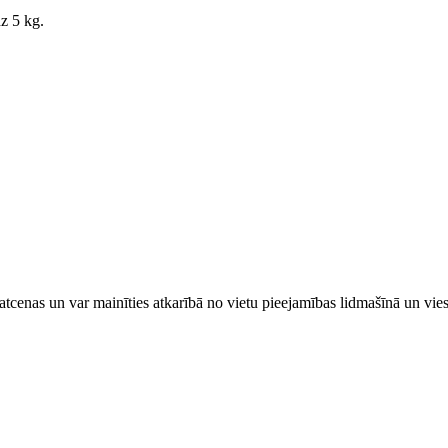
z 5 kg.
tcenas un var mainīties atkarībā ​no ​vietu pieejamības lidmašīnā un vi