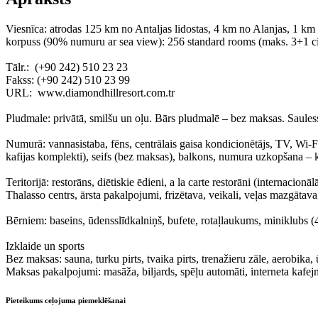
Viesnīca: atrodas 125 km no Antaljas lidostas, 4 km no Alanjas, 1 km
korpuss (90% numuru ar sea view): 256 standard rooms (maks. 3+1 cilv
Tālr.: (+90 242) 510 23 23
Fakss: (+90 242) 510 23 99
URL: www.diamondhillresort.com.tr
Pludmale: privātā, smilšu un oļu. Bārs pludmalē – bez maksas. Saulessar
Numurā: vannasistaba, fēns, centrālais gaisa kondicionētājs, TV, Wi-Fi 
kafijas komplekti), seifs (bez maksas), balkons, numura uzkopšana – 
Teritorijā: restorāns, diētiskie ēdieni, a la carte restorāni (internacio
Thalasso centrs, ārsta pakalpojumi, frizētava, veikali, veļas mazgātava
Bērniem: baseins, ūdensslīdkalniņš, bufete, rotaļlaukums, miniklubs (4
Izklaide un sports
Bez maksas: sauna, turku pirts, tvaika pirts, trenažieru zāle, aerobika
Maksas pakalpojumi: masāža, biljards, spēļu automāti, interneta kafej
Pieteikums ceļojuma piemeklēšanai