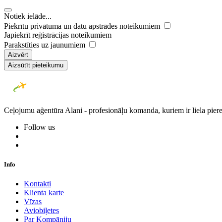
Notiek ielāde...
Piekrītu privātuma un datu apstrādes noteikumiem
Japiekrīt reģistrācijas noteikumiem
Parakstīties uz jaunumiem
Aizvērt
Aizsūtīt pieteikumu
Ceļojumu aģentūra Alani - profesionāļu komanda, kuriem ir liela piere
Follow us
Info
Kontakti
Klienta karte
Vīzas
Aviobiļetes
Par Kompāniju