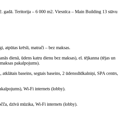
. gadā. Teritorija – 6 000 m2. Viesnīca – Main Building 13 stāvu
i, atpūtas krēsli, matrači – bez maksas.
šanās dienā, ūdens katru dienu bez maksas), el. tējkanna (tējas un
, maksas pakalpojums).
i, atklātais baseins, segtais baseins, 2 ūdensslīdkalniņi, SPA centrs,
akalpojums), Wi-Fi internets (lobby).
bočča, dzīvā mūzika, Wi-Fi internets (lobby).