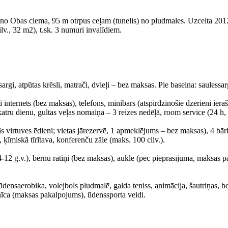
 no Obas ciema, 95 m otrpus ceļam (tunelis) no pludmales. Uzcelta 2012
., 32 m2), t.sk. 3 numuri invalīdiem.
gi, atpūtas krēsli, matrači, dvieļi – bez maksas. Pie baseina: saulessarg
internets (bez maksas), telefons, minibārs (atspirdzinošie dzērieni iera
katru dienu, gultas veļas nomaiņa – 3 reizes nedēļā, room service (24 h
nālās virtuves ēdieni; vietas jārezervē, 1 apmeklējums – bez maksas), 4 bār
, ķīmiskā tīrītava, konferenču zāle (maks. 100 cilv.).
-12 g.v.), bērnu ratiņi (bez maksas), aukle (pēc pieprasījuma, maksas p
, ūdensaerobika, volejbols pludmalē, galda teniss, animācija, šautriņas, 
nīca (maksas pakalpojums), ūdenssporta veidi.