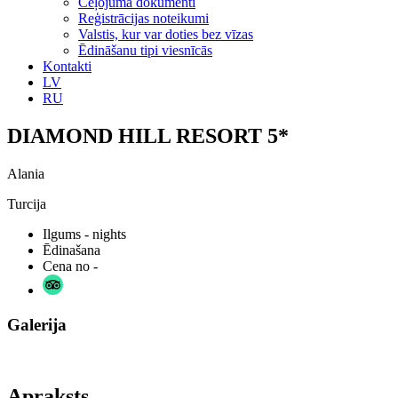
Ceļojuma dokumenti
Reģistrācijas noteikumi
Valstis, kur var doties bez vīzas
Ēdināšanu tipi viesnīcās
Kontakti
LV
RU
DIAMOND HILL RESORT 5*
Alania
Turcija
Ilgums
- nights
Ēdinašana
Cena no
-
Galerija
Apraksts