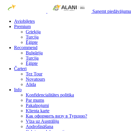
Saņemt piedāvājumu
Aviobiļetes
Premium
Grieķija
Turcija
Ēģipte
Recommend
Bulgārija
Turcija
Ēģipte
Čarteri
Tez Tour
Novatours
Alida
Info
Konfidencialitātes politika
Par mums
Рakalpojumi
Klienta karte
Как оформить визу в Турцию?
Vīza uz Austrāliju
Apdrošināšana