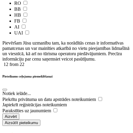
RO
BB
HB
FB
AI
UAI
Pievēršam Jūsu uzmanību tam, ka norādītās cenas ir ​informatīvas ​
pamatcenas un var mainīties atkarībā ​no ​vietu pieejamības lidmašīnā
un viesnīcā, kā arī no tūrisma operatoru piedāvājumiem. Precīzu
informāciju par cenu saņemsiet veicot pasūtījumu.
12
from 22
Pieteikums ceļojuma piemeklēšanai
Notiek ielāde...
Piekrītu privātuma un datu apstrādes noteikumiem
Japiekrīt reģistrācijas noteikumiem
Parakstīties uz jaunumiem
Aizvērt
Aizsūtīt pieteikumu