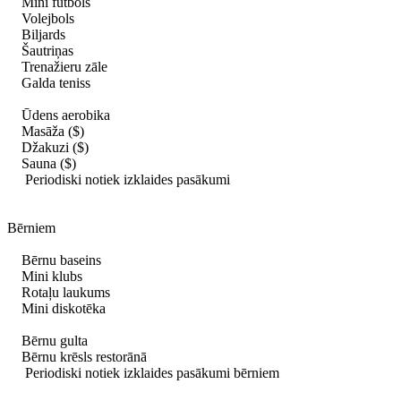
Mini futbols
Volejbols
Biljards
Šautriņas
Trenažieru zāle
Galda teniss
Ūdens aerobika
Masāža ($)
Džakuzi ($)
Sauna ($)
Periodiski notiek izklaides pasākumi
Bērniem
Bērnu baseins
Mini klubs
Rotaļu laukums
Mini diskotēka
Bērnu gulta
Bērnu krēsls restorānā
Periodiski notiek izklaides pasākumi bērniem