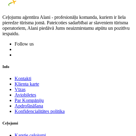
Ceļojumu aģentūra Alani - profesionāļu komanda, kuriem ir liela
pieredze tūrisma jomā. Pateicoties sadarbībai ar slaveniem tūrisma
operatoriem, Alani piedāvā Jums neaizmirstamu atpūtu un pozitīvu
iespaidu.
Follow us
Info
Kontakti
Klienta karte
Vīzas
Aviobiļetes
Par Kompāniju
Apdrošināšana
Konfidencialitātes politika
Ceļojumi
Karstie ceļojumi