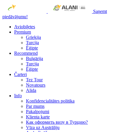
Saņemt
piedāvājumu!
Aviobiļetes
Premium
Grieķija
Turcija
Ēģipte
Recommend
Bulgārija
Turcija
Ēģipte
Čarteri
Tez Tour
Novatours
Alida
Info
Konfidencialitātes politika
Par mums
Рakalpojumi
Klienta karte
Как оформить визу в Турцию?
Vīza uz Austrāliju