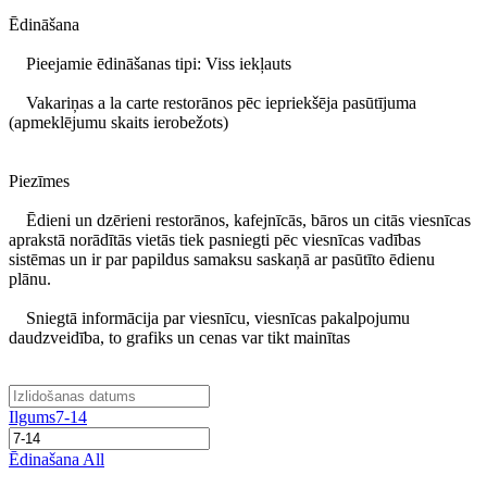
Ēdināšana
Pieejamie ēdināšanas tipi: Viss iekļauts
Vakariņas a la carte restorānos pēc iepriekšēja pasūtījuma
(apmeklējumu skaits ierobežots)
Piezīmes
Ēdieni un dzērieni restorānos, kafejnīcās, bāros un citās viesnīcas
aprakstā norādītās vietās tiek pasniegti pēc viesnīcas vadības
sistēmas un ir par papildus samaksu saskaņā ar pasūtīto ēdienu
plānu.
Sniegtā informācija par viesnīcu, viesnīcas pakalpojumu
daudzveidība, to grafiks un cenas var tikt mainītas
Ilgums
7-14
Ēdinašana
All