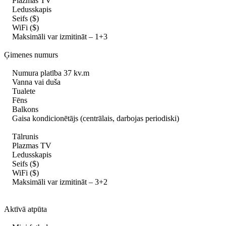
Plazmas TV
Ledusskapis
Seifs ($)
WiFi ($)
Maksimāli var izmitināt – 1+3
Ģimenes numurs
Numura platība 37 kv.m
Vanna vai duša
Tualete
Fēns
Balkons
Gaisa kondicionētājs (centrālais, darbojas periodiski)
Tālrunis
Plazmas TV
Ledusskapis
Seifs ($)
WiFi ($)
Maksimāli var izmitināt – 3+2
Aktīvā atpūta