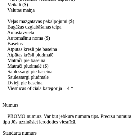
Veikali ($)
Valūtas maiņa
Veļas mazgātavas pakalpojumi ($)
Bagāžas uzglabāšanas telpa
Autostāvvieta
Automašīnu noma ($)
Baseins
Atpūtas krēsli pie baseina
Atpūtas krēsli pludmalē
Matrači pie baseina
Matrači pludmalē ($)
Saulessargi pie baseina
Saulessargi pludmalē
Dvieļi pie baseina
Viesnīcas oficiālā kategorija – 4 *
Numurs
PROMO numurs. Var būt jebkura numura tips. Precīzu numura
tipu Jūs uzzināsiet ierodoties viesnīcā.
Standarta numurs