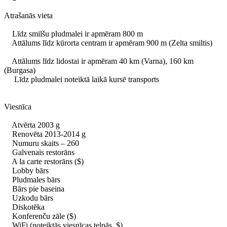
Atrašanās vieta
Līdz smilšu pludmalei ir apmēram 800 m
Attālums līdz kūrorta centram ir apmēram 900 m (Zelta smiltis)
Attālums līdz lidostai ir apmēram 40 km (Varna), 160 km
(Burgasa)
Līdz pludmalei noteiktā laikā kursē transports
Viesnīca
Atvērta 2003 g
Renovēta 2013-2014 g
Numuru skaits – 260
Galvenais restorāns
A la carte restorāns ($)
Lobby bārs
Pludmales bārs
Bārs pie baseina
Uzkodu bārs
Diskotēka
Konferenču zāle ($)
WiFi (noteiktās viesnīcas telpās, $)