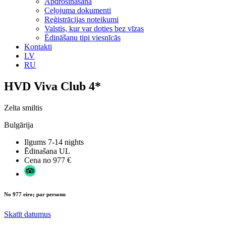
Apdrošināšana
Ceļojuma dokumenti
Reģistrācijas noteikumi
Valstis, kur var doties bez vīzas
Ēdināšanu tipi viesnīcās
Kontakti
LV
RU
HVD Viva Club 4*
Zelta smiltis
Bulgārija
Ilgums
7-14 nights
Ēdinašana
UL
Cena no
977 €
No 977 eiro; par personu
Skatīt datumus