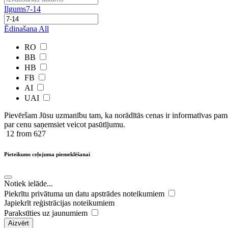
Ilgums
7-14
Ēdinašana
All
RO
BB
HB
FB
AI
UAI
Pievēršam Jūsu uzmanību tam, ka norādītās cenas ir ​informatīvas ​pama
par cenu saņemsiet veicot pasūtījumu.
12
from 627
Pieteikums ceļojuma piemeklēšanai
Notiek ielāde...
Piekrītu privātuma un datu apstrādes noteikumiem
Japiekrīt reģistrācijas noteikumiem
Parakstīties uz jaunumiem
Aizvērt