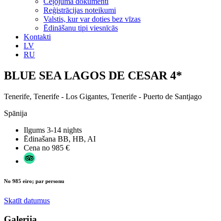
Ceļojuma dokumenti
Reģistrācijas noteikumi
Valstis, kur var doties bez vīzas
Ēdināšanu tipi viesnīcās
Kontakti
LV
RU
BLUE SEA LAGOS DE CESAR 4*
Tenerife, Tenerife - Los Gigantes, Tenerife - Puerto de Santjago
Spānija
Ilgums
3-14 nights
Ēdinašana
BB, HB, AI
Cena no
985 €
No 985 eiro; par personu
Skatīt datumus
Galerija