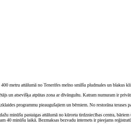
ai 400 metru attālumā no Tenerifes melno smilšu pludmales un blakus kl
js un atsevišķa atpūtas zona ar dīvāngultu. Katram numuram ir privāts 
 izklaides programmu pieaugušajiem un bērniem. No restorāna terases pav
 dažu minūšu pastaigas attālumā no kūrorta tirdzniecības centra, bāriem
ēram 40 minūšu laikā. Bezmaksas bezvadu internets ir pieejams reģistrat