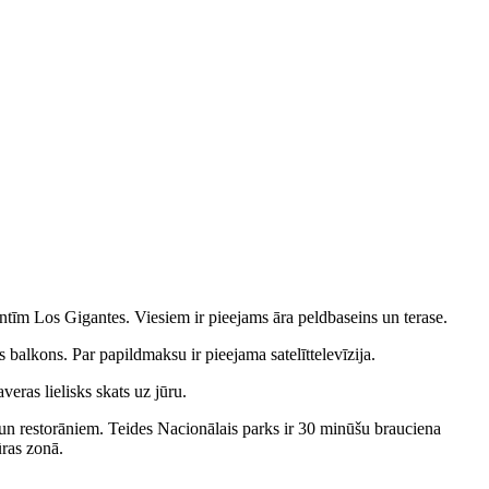
intīm
Los Gigantes
. Viesiem ir pieejams āra peldbaseins un terase.
balkons. Par papildmaksu ir pieejama satelīttelevīzija.
eras lielisks skats uz jūru.
 un restorāniem. Teides Nacionālais parks ir 30 minūšu brauciena
ūras zonā.