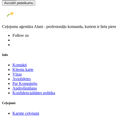
Aizsūtīt pieteikumu
Ceļojumu aģentūra Alani - profesionāļu komanda, kuriem ir liela piere
Follow us
Info
Kontakti
Klienta karte
Vīzas
Aviobiļetes
Par Kompāniju
Apdrošināšana
Konfidencialitātes politika
Ceļojumi
Karstie ceļojumi