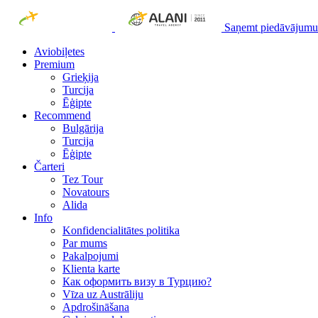
Saņemt piedāvājumu
Aviobiļetes
Premium
Grieķija
Turcija
Ēģipte
Recommend
Bulgārija
Turcija
Ēģipte
Čarteri
Tez Tour
Novatours
Alida
Info
Konfidencialitātes politika
Par mums
Рakalpojumi
Klienta karte
Как оформить визу в Турцию?
Vīza uz Austrāliju
Apdrošināšana