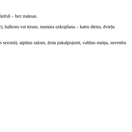
 krēsli – bez maksas.
e), balkons vai terase, numura uzkopšana – katru dienu, dvieļu
mas sezonā), atpūtas salons, ārsta pakalpojumi, valūtas maiņa, suvenīru