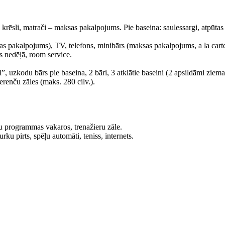
 krēsli, matrači – maksas pakalpojums. Pie baseina: saulessargi, atpūtas
sas pakalpojums), TV, telefons, minibārs (maksas pakalpojums, a la cart
s nedēļā, room service.
ol”, uzkodu bārs pie baseina, 2 bāri, 3 atklātie baseini (2 apsildāmi zie
erenču zāles (maks. 280 cilv.).
u programmas vakaros, trenažieru zāle.
u pirts, spēļu automāti, teniss, internets.