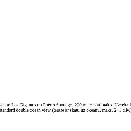
pilsētām Los Gigantes un Puerto Santjago, 200 m no pludmales. Uzcelta 
tandard double ocean view (terase ar skatu uz okeānu, maks. 2+1 cilv.)