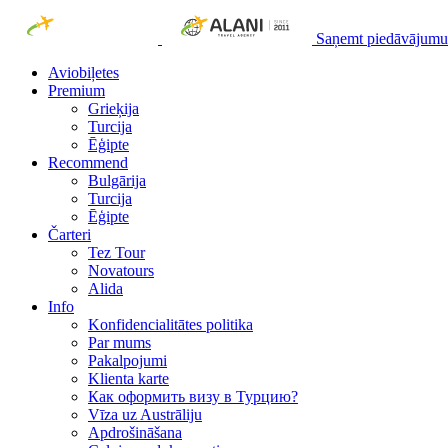
Saņemt piedāvājumu
Aviobiļetes
Premium
Grieķija
Turcija
Ēģipte
Recommend
Bulgārija
Turcija
Ēģipte
Čarteri
Tez Tour
Novatours
Alida
Info
Konfidencialitātes politika
Par mums
Рakalpojumi
Klienta karte
Как оформить визу в Турцию?
Vīza uz Austrāliju
Apdrošināšana