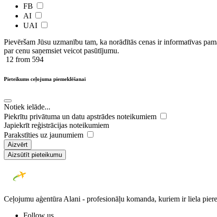
FB
AI
UAI
Pievēršam Jūsu uzmanību tam, ka norādītās cenas ir ​informatīvas ​pama
par cenu saņemsiet veicot pasūtījumu.
12
from 594
Pieteikums ceļojuma piemeklēšanai
Notiek ielāde...
Piekrītu privātuma un datu apstrādes noteikumiem
Japiekrīt reģistrācijas noteikumiem
Parakstīties uz jaunumiem
Aizvērt
Aizsūtīt pieteikumu
Ceļojumu aģentūra Alani - profesionāļu komanda, kuriem ir liela piere
Follow us