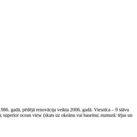
1986. gadā, pēdējā renovācija veikta 2006. gadā. Viesnīca – 9 stāvu
; superior осean view (skats uz okeānu vai baseinu; numurā: tējas un