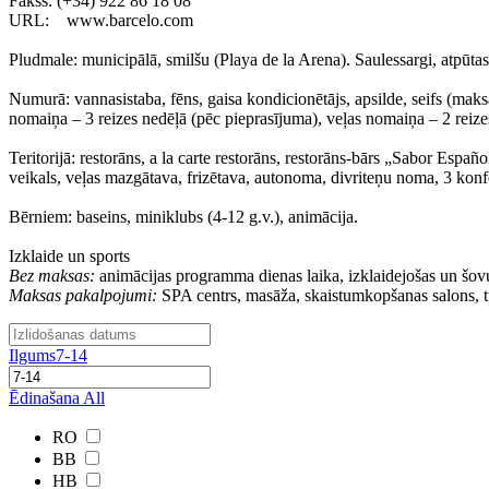
Fakss: (+34) 922 86 18 08
URL: www.barcelo.com
Pludmale: municipālā, smilšu (Playa de la Arena). Saulessargi, atpūtas
Numurā: vannasistaba, fēns, gaisa kondicionētājs, apsilde, seifs (mak
nomaiņa – 3 reizes nedēļā (pēc pieprasījuma), veļas nomaiņa – 2 reize
Teritorijā: restorāns, a la carte restorāns, restorāns-bārs „Sabor Españ
veikals, veļas mazgātava, frizētava, autonoma, divriteņu noma, 3 konf
Bērniem: baseins, miniklubs (4-12 g.v.), animācija.
Izklaide un sports
Bez maksas:
animācijas programma dienas laika, izklaidejošas un šov
Maksas pakalpojumi:
SPA centrs, masāža, skaistumkopšanas salons, turk
Ilgums
7-14
Ēdinašana
All
RO
BB
HB