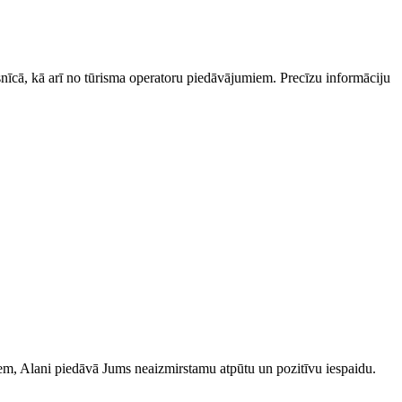
esnīcā, kā arī no tūrisma operatoru piedāvājumiem. Precīzu informāciju
iem, Alani piedāvā Jums neaizmirstamu atpūtu un pozitīvu iespaidu.