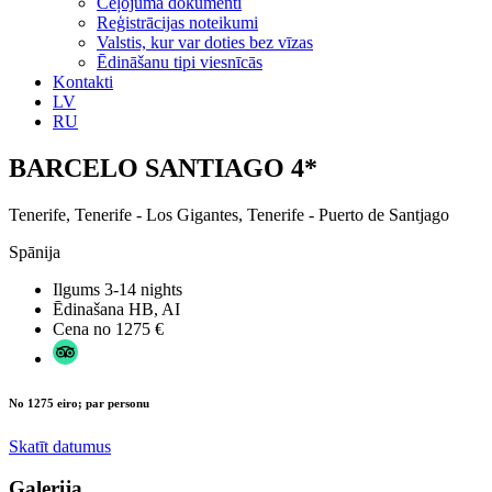
Ceļojuma dokumenti
Reģistrācijas noteikumi
Valstis, kur var doties bez vīzas
Ēdināšanu tipi viesnīcās
Kontakti
LV
RU
BARCELO SANTIAGO 4*
Tenerife, Tenerife - Los Gigantes, Tenerife - Puerto de Santjago
Spānija
Ilgums
3-14 nights
Ēdinašana
HB, AI
Cena no
1275 €
No 1275 eiro; par personu
Skatīt datumus
Galerija