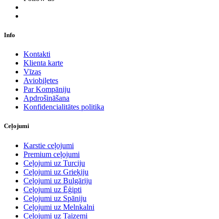
Info
Kontakti
Klienta karte
Vīzas
Aviobiļetes
Par Kompāniju
Apdrošināšana
Konfidencialitātes politika
Ceļojumi
Karstie ceļojumi
Premium ceļojumi
Ceļojumi uz Turciju
Ceļojumi uz Grieķiju
Ceļojumi uz Bulgāriju
Ceļojumi uz Ēģipti
Ceļojumi uz Spāniju
Ceļojumi uz Melnkalni
Ceļojumi uz Taizemi