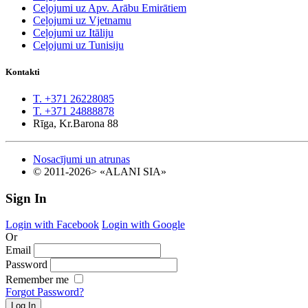
Ceļojumi uz Apv. Arābu Emirātiem
Ceļojumi uz Vjetnamu
Ceļojumi uz Itāliju
Ceļojumi uz Tunisiju
Kontakti
T. +371 26228085
T. +371 24888878
Rīga, Kr.Barona 88
Nosacījumi un atrunas
© 2011-2026> «ALANI SIA»
Sign In
Login with Facebook
Login with Google
Or
Email
Password
Remember me
Forgot Password?