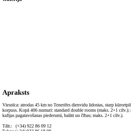
Apraksts
Viesnīca: atrodas 45 km no Tenerifes dienvidu lidostas, starp kūrort
korpuss. Kopā 406 numuri: standard double rooms (maks. 2+1 cilv.); s
kafijas pagatavošanas piederumi, halāti un čības; maks. 2+1 cilv.).
Tālr.: (+34) 922 86 09 12