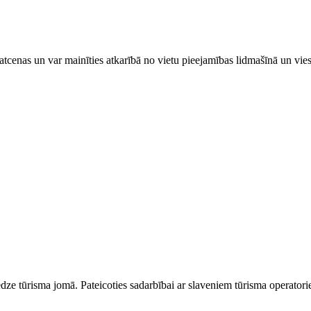
tcenas un var mainīties atkarībā ​no ​vietu pieejamības lidmašīnā un vi
dze tūrisma jomā. Pateicoties sadarbībai ar slaveniem tūrisma operator