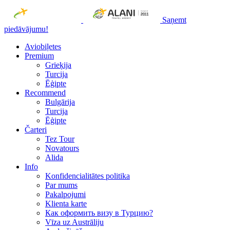
Saņemt
piedāvājumu!
Aviobiļetes
Premium
Grieķija
Turcija
Ēģipte
Recommend
Bulgārija
Turcija
Ēģipte
Čarteri
Tez Tour
Novatours
Alida
Info
Konfidencialitātes politika
Par mums
Рakalpojumi
Klienta karte
Как оформить визу в Турцию?
Vīza uz Austrāliju