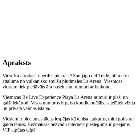
Apraksts
Viesnīca atrodas Tenerifes piekrastē Santjago del Teide, 50 metru
attālumā no vulkānisko smilšu pludmales La Arena. Viesnīcas
viesiem tiek piedāvāts āra baseins un numuri ar balkonu.
Viesnīcas Be Live Experience Playa La Arena numuri ir plaši un
gaiši iekārtoti. Visos numuros ir gaisa kondicionētājs, satelīttelevīzija
un privāta vannas istaba.
Viesiem ir pieejamas tādas iespējas kā tenisa laukums, mini golfs un
galda teniss. Bezmaksas bezvadu interneta pieslēgums ir pieejams
VIP atpūtas telpā.