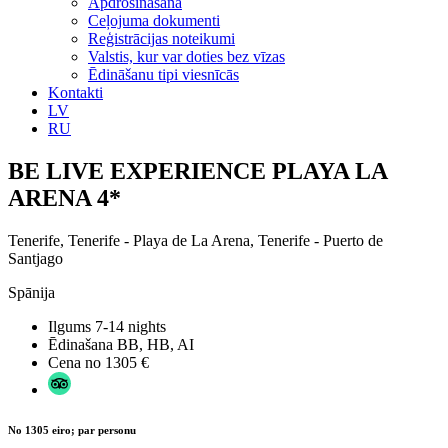
Apdrošināšana
Ceļojuma dokumenti
Reģistrācijas noteikumi
Valstis, kur var doties bez vīzas
Ēdināšanu tipi viesnīcās
Kontakti
LV
RU
BE LIVE EXPERIENCE PLAYA LA
ARENA 4*
Tenerife, Tenerife - Playa de La Arena, Tenerife - Puerto de
Santjago
Spānija
Ilgums
7-14 nights
Ēdinašana
BB, HB, AI
Cena no
1305 €
No 1305 eiro; par personu