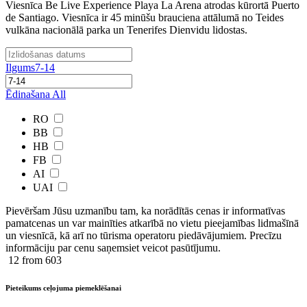
Viesnīca Be Live Experience Playa La Arena atrodas kūrortā Puerto
de Santiago. Viesnīca ir 45 minūšu brauciena attālumā no Teides
vulkāna nacionālā parka un Tenerifes Dienvidu lidostas.
Ilgums
7-14
Ēdinašana
All
RO
BB
HB
FB
AI
UAI
Pievēršam Jūsu uzmanību tam, ka norādītās cenas ir ​informatīvas ​
pamatcenas un var mainīties atkarībā ​no ​vietu pieejamības lidmašīnā
un viesnīcā, kā arī no tūrisma operatoru piedāvājumiem. Precīzu
informāciju par cenu saņemsiet veicot pasūtījumu.
12
from 603
Pieteikums ceļojuma piemeklēšanai