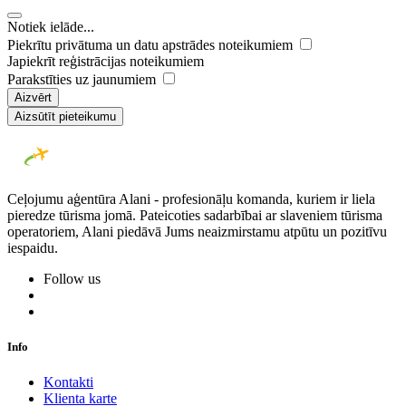
Notiek ielāde...
Piekrītu privātuma un datu apstrādes noteikumiem
Japiekrīt reģistrācijas noteikumiem
Parakstīties uz jaunumiem
Aizvērt
Aizsūtīt pieteikumu
Ceļojumu aģentūra Alani - profesionāļu komanda, kuriem ir liela
pieredze tūrisma jomā. Pateicoties sadarbībai ar slaveniem tūrisma
operatoriem, Alani piedāvā Jums neaizmirstamu atpūtu un pozitīvu
iespaidu.
Follow us
Info
Kontakti
Klienta karte