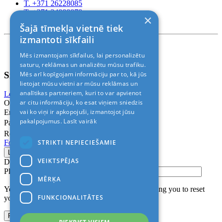
T. +371 26228085
T. +371 24888878
×
Rīga, Kr.Barona 88
Šajā tīmekļa vietnē tiek
izmantoti sīkfaili
Nosacījumi un atrunas
Mēs izmantojam sīkfailus, lai personalizētu
© 2011-2026> «ALANI SIA»
saturu, reklāmas un analizētu mūsu trafiku.
Sign In
Mēs arī kopīgojam informāciju par to, kā jūs
lietojat mūsu vietni ar mūsu reklāmas un
analītikas partneriem, kuri to var apvienot
Login with Facebook
Login with Google
ar citu informāciju, ko esat viņiem sniedzis
Or
vai ko viņi ir apkopojuši, izmantojot jūsu
Email
pakalpojumus.
Lasīt vairāk
Password
Remember me
STRIKTI NEPIECIEŠAMIE
Forgot Password?
VEIKTSPĒJAS
Don’t have an account?
Sign up
Please confirm login email below
MĒRĶA
You will receive an email containing a link allowing you to reset
FUNKCIONALITĀTES
your password to a new preferred one.