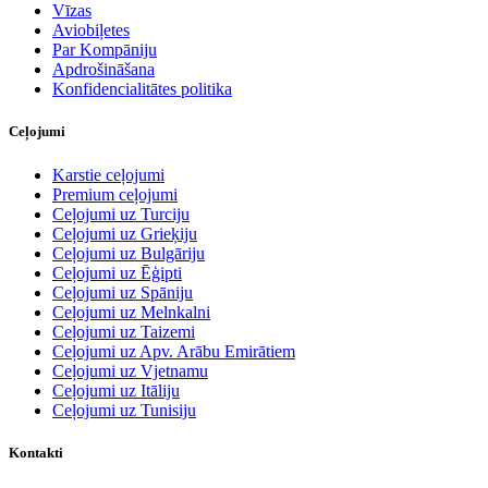
Vīzas
Aviobiļetes
Par Kompāniju
Apdrošināšana
Konfidencialitātes politika
Ceļojumi
Karstie ceļojumi
Premium ceļojumi
Ceļojumi uz Turciju
Ceļojumi uz Grieķiju
Ceļojumi uz Bulgāriju
Ceļojumi uz Ēģipti
Ceļojumi uz Spāniju
Ceļojumi uz Melnkalni
Ceļojumi uz Taizemi
Ceļojumi uz Apv. Arābu Emirātiem
Ceļojumi uz Vjetnamu
Ceļojumi uz Itāliju
Ceļojumi uz Tunisiju
Kontakti