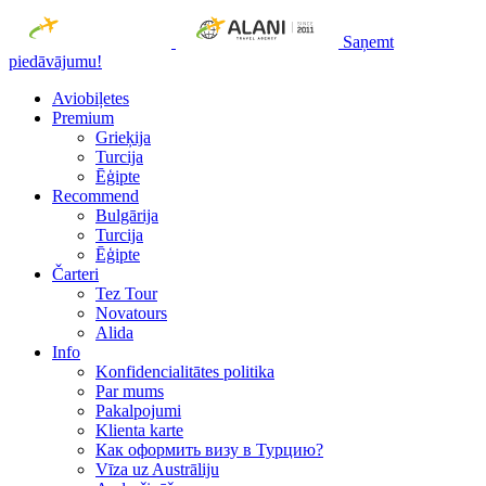
Saņemt
piedāvājumu!
Aviobiļetes
Premium
Grieķija
Turcija
Ēģipte
Recommend
Bulgārija
Turcija
Ēģipte
Čarteri
Tez Tour
Novatours
Alida
Info
Konfidencialitātes politika
Par mums
Рakalpojumi
Klienta karte
Как оформить визу в Турцию?
Vīza uz Austrāliju