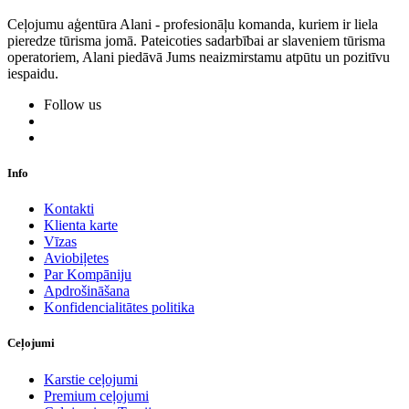
Ceļojumu aģentūra Alani - profesionāļu komanda, kuriem ir liela
pieredze tūrisma jomā. Pateicoties sadarbībai ar slaveniem tūrisma
operatoriem, Alani piedāvā Jums neaizmirstamu atpūtu un pozitīvu
iespaidu.
Follow us
Info
Kontakti
Klienta karte
Vīzas
Aviobiļetes
Par Kompāniju
Apdrošināšana
Konfidencialitātes politika
Ceļojumi
Karstie ceļojumi
Premium ceļojumi