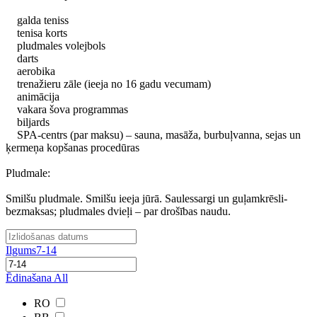
galda teniss
tenisa korts
pludmales volejbols
darts
aerobika
trenažieru zāle (ieeja no 16 gadu vecumam)
animācija
vakara šova programmas
biljards
SPA-centrs (par maksu) – sauna, masāža, burbuļvanna, sejas un
ķermeņa kopšanas procedūras
Pludmale:
Smilšu pludmale. Smilšu ieeja jūrā. Saulessargi un guļamkrēsli-
bezmaksas; pludmales dvieļi – par drošības naudu.
Ilgums
7-14
Ēdinašana
All
RO