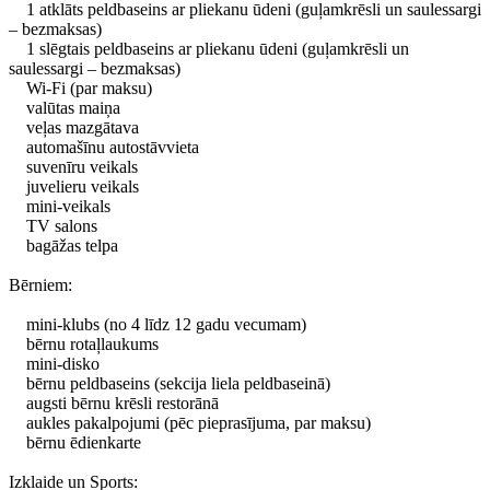
1 atklāts peldbaseins ar pliekanu ūdeni (guļamkrēsli un saulessargi
– bezmaksas)
1 slēgtais peldbaseins ar pliekanu ūdeni (guļamkrēsli un
saulessargi – bezmaksas)
Wi-Fi (par maksu)
valūtas maiņa
veļas mazgātava
automašīnu autostāvvieta
suvenīru veikals
juvelieru veikals
mini-veikals
TV salons
bagāžas telpa
Bērniem:
mini-klubs (no 4 līdz 12 gadu vecumam)
bērnu rotaļlaukums
mini-disko
bērnu peldbaseins (sekcija liela peldbaseinā)
augsti bērnu krēsli restorānā
aukles pakalpojumi (pēc pieprasījuma, par maksu)
bērnu ēdienkarte
Izklaide un Sports: