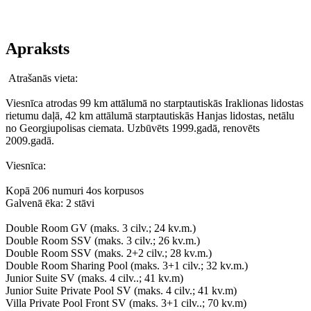
Apraksts
Atrašanās vieta:
Viesnīca atrodas 99 km attālumā no starptautiskās Iraklionas lidostas
rietumu daļā, 42 km attālumā starptautiskās Hanjas lidostas, netālu
no Georgiupolisas ciemata. Uzbūvēts 1999.gadā, renovēts
2009.gadā.
Viesnīca:
Kopā 206 numuri 4os korpusos
Galvenā ēka: 2 stāvi
Double Room GV (maks. 3 cilv.; 24 kv.m.)
Double Room SSV (maks. 3 cilv.; 26 kv.m.)
Double Room SSV (maks. 2+2 cilv.; 28 kv.m.)
Double Room Sharing Pool (maks. 3+1 cilv.; 32 kv.m.)
Junior Suite SV (maks. 4 cilv..; 41 kv.m)
Junior Suite Private Pool SV (maks. 4 cilv.; 41 kv.m)
Villa Private Pool Front SV (maks. 3+1 cilv..; 70 kv.m)