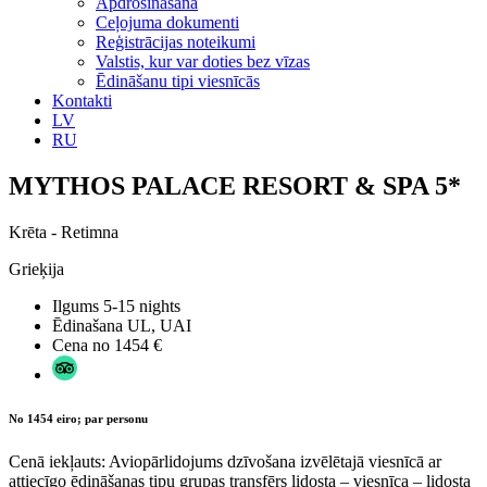
Apdrošināšana
Ceļojuma dokumenti
Reģistrācijas noteikumi
Valstis, kur var doties bez vīzas
Ēdināšanu tipi viesnīcās
Kontakti
LV
RU
MYTHOS PALACE RESORT & SPA 5*
Krēta - Retimna
Grieķija
Ilgums
5-15 nights
Ēdinašana
UL, UAI
Cena no
1454 €
No 1454 eiro; par personu
Cenā iekļauts: Aviopārlidojums dzīvošana izvēlētajā viesnīcā ar
attiecīgo ēdināšanas tipu grupas transfērs lidosta – viesnīca – lidosta