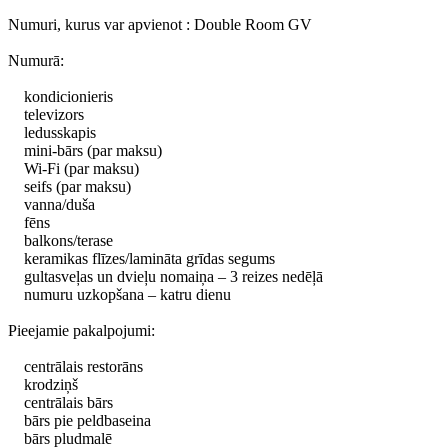
Numuri, kurus var apvienot : Double Room GV
Numurā:
kondicionieris
televizors
ledusskapis
mini-bārs (par maksu)
Wi-Fi (par maksu)
seifs (par maksu)
vanna/duša
fēns
balkons/terase
keramikas flīzes/lamināta grīdas segums
gultasveļas un dvieļu nomaiņa – 3 reizes nedēļā
numuru uzkopšana – katru dienu
Pieejamie pakalpojumi:
centrālais restorāns
krodziņš
centrālais bārs
bārs pie peldbaseina
bārs pludmalē