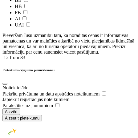
BB
HB
FB
AI
UAI
Pievēršam Jūsu uzmanību tam, ka norādītās cenas ir ​informatīvas ​
pamatcenas un var mainīties atkarībā ​no ​vietu pieejamības lidmašīnā
un viesnīcā, kā arī no tūrisma operatoru piedāvājumiem. Precīzu
informāciju par cenu saņemsiet veicot pasūtījumu.
12
from 83
Pieteikums ceļojuma piemeklēšanai
Notiek ielāde...
Piekrītu privātuma un datu apstrādes noteikumiem
Japiekrīt reģistrācijas noteikumiem
Parakstīties uz jaunumiem
Aizvērt
Aizsūtīt pieteikumu