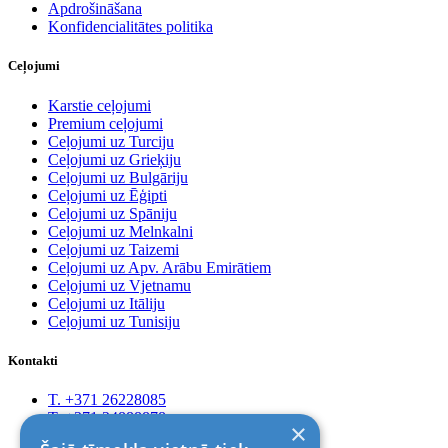
Apdrošināšana
Konfidencialitātes politika
Ceļojumi
Karstie ceļojumi
Premium ceļojumi
Ceļojumi uz Turciju
Ceļojumi uz Grieķiju
Ceļojumi uz Bulgāriju
Ceļojumi uz Ēģipti
Ceļojumi uz Spāniju
Ceļojumi uz Melnkalni
Ceļojumi uz Taizemi
Ceļojumi uz Apv. Arābu Emirātiem
Ceļojumi uz Vjetnamu
Ceļojumi uz Itāliju
Ceļojumi uz Tunisiju
Kontakti
T. +371 26228085
T. +371 24888878
×
Rīga, Kr.Barona 88