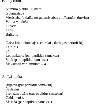
Family room
Numura platība 30 kv.m
Guļamistaba
Viesistaba (atdalīta no guļamistabas ar bīdamām durvīm)
Vanna vai duša
Tualete
Fēns
Balkons
Gaisa kondicionētājs (centrālais, darbojas periodiski)
Tālrunis
TV
Ledusskapis (par papildus samaksu)
Seifs (par papildus samaksu)
Maksimāli var izmitināt – 4+1
Aktīvā atpūta
Biljards (par papildus samaksu)
Šautriņas
Trenažieru zāle (par papildus samaksu)
Galda teniss
Masāža (par papildus samaksu)