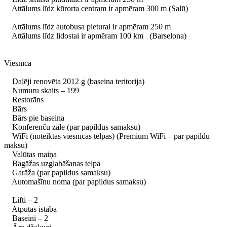
Attālums līdz kūrorta centram ir apmēram 300 m (Salū)
Attālums līdz autobusa pieturai ir apmēram 250 m
Attālums līdz lidostai ir apmēram 100 km (Barselona)
Viesnīca
Daļēji renovēta 2012 g (baseina teritorija)
Numuru skaits – 199
Restorāns
Bārs
Bārs pie baseina
Konferenču zāle (par papildus samaksu)
WiFi (noteiktās viesnīcas telpās) (Premium WiFi – par papildu
maksu)
Valūtas maiņa
Bagāžas uzglabāšanas telpa
Garāža (par papildus samaksu)
Automašīnu noma (par papildus samaksu)
Lifti – 2
Atpūtas istaba
Baseini – 2