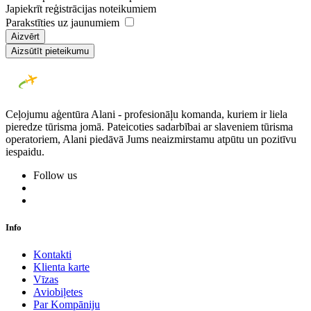
Japiekrīt reģistrācijas noteikumiem
Parakstīties uz jaunumiem
Aizvērt
Aizsūtīt pieteikumu
Ceļojumu aģentūra Alani - profesionāļu komanda, kuriem ir liela
pieredze tūrisma jomā. Pateicoties sadarbībai ar slaveniem tūrisma
operatoriem, Alani piedāvā Jums neaizmirstamu atpūtu un pozitīvu
iespaidu.
Follow us
Info
Kontakti
Klienta karte
Vīzas
Aviobiļetes
Par Kompāniju