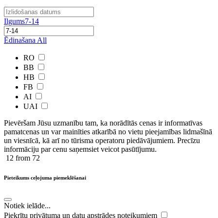
Ilgums
7-14
Ēdinašana
All
RO
BB
HB
FB
AI
UAI
Pievēršam Jūsu uzmanību tam, ka norādītās cenas ir ​informatīvas ​
pamatcenas un var mainīties atkarībā ​no ​vietu pieejamības lidmašīnā
un viesnīcā, kā arī no tūrisma operatoru piedāvājumiem. Precīzu
informāciju par cenu saņemsiet veicot pasūtījumu.
12
from 72
Pieteikums ceļojuma piemeklēšanai
Notiek ielāde...
Piekrītu privātuma un datu apstrādes noteikumiem