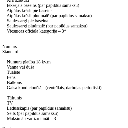
Āra džakuzi
Iekšējais baseins (par papildus samaksu)
Atpūtas krēsli pie baseina
Atpūtas krēsli pludmalē (par papildus samaksu)
Saulessargi pie baseina
Saulessargi pludmalē (par papildus samaksu)
Viesnīcas oficiālā kategorija – 3*
Numurs
Standard
Numura platība 18 kv.m
Vanna vai duša
Tualete
Fēns
Balkons
Gaisa kondicionētājs (centrālais, darbojas periodiski)
Tālrunis
TV
Ledusskapis (par papildus samaksu)
Seifs (par papildus samaksu)
Maksimāli var izmitināt – 3