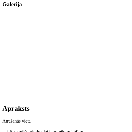
Galerija
Apraksts
Atrašanās vieta
Līdz smilšu pludmalei ir apmēram 250 m