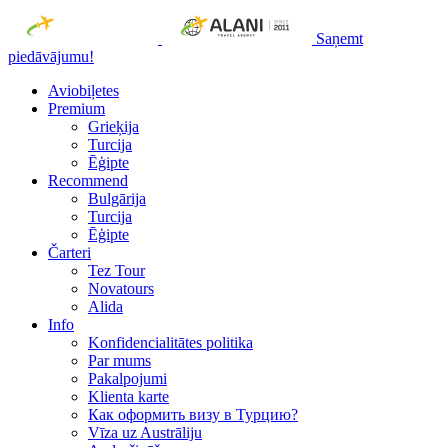
Saņemt
piedāvājumu!
Aviobiļetes
Premium
Grieķija
Turcija
Ēģipte
Recommend
Bulgārija
Turcija
Ēģipte
Čarteri
Tez Tour
Novatours
Alida
Info
Konfidencialitātes politika
Par mums
Рakalpojumi
Klienta karte
Как оформить визу в Турцию?
Vīza uz Austrāliju