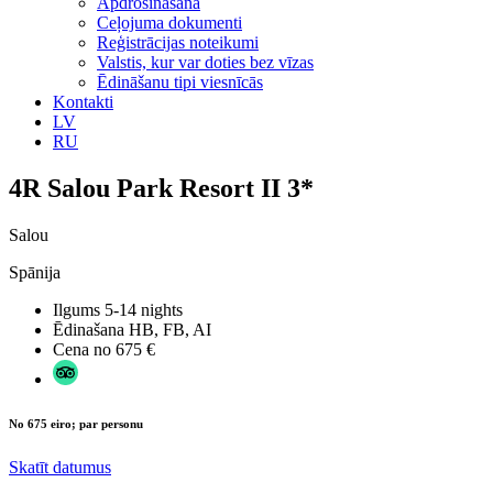
Apdrošināšana
Ceļojuma dokumenti
Reģistrācijas noteikumi
Valstis, kur var doties bez vīzas
Ēdināšanu tipi viesnīcās
Kontakti
LV
RU
4R Salou Park Resort II 3*
Salou
Spānija
Ilgums
5-14 nights
Ēdinašana
HB, FB, AI
Cena no
675 €
No 675 eiro; par personu
Skatīt datumus