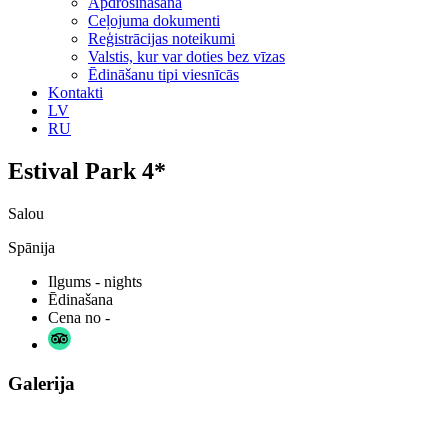
Apdrošināšana
Ceļojuma dokumenti
Reģistrācijas noteikumi
Valstis, kur var doties bez vīzas
Ēdināšanu tipi viesnīcās
Kontakti
LV
RU
Estival Park 4*
Salou
Spānija
Ilgums
- nights
Ēdinašana
Cena no
-
Galerija