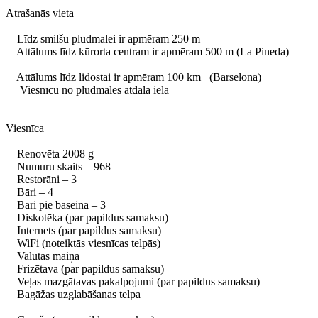
Atrašanās vieta
Līdz smilšu pludmalei ir apmēram 250 m
Attālums līdz kūrorta centram ir apmēram 500 m (La Pineda)
Attālums līdz lidostai ir apmēram 100 km (Barselona)
Viesnīcu no pludmales atdala iela
Viesnīca
Renovēta 2008 g
Numuru skaits – 968
Restorāni – 3
Bāri – 4
Bāri pie baseina – 3
Diskotēka (par papildus samaksu)
Internets (par papildus samaksu)
WiFi (noteiktās viesnīcas telpās)
Valūtas maiņa
Frizētava (par papildus samaksu)
Veļas mazgātavas pakalpojumi (par papildus samaksu)
Bagāžas uzglabāšanas telpa