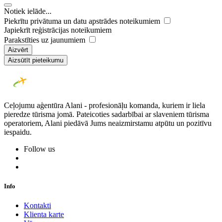
Notiek ielāde...
Piekrītu privātuma un datu apstrādes noteikumiem
Japiekrīt reģistrācijas noteikumiem
Parakstīties uz jaunumiem
Aizvērt
Aizsūtīt pieteikumu
Ceļojumu aģentūra Alani - profesionāļu komanda, kuriem ir liela
pieredze tūrisma jomā. Pateicoties sadarbībai ar slaveniem tūrisma
operatoriem, Alani piedāvā Jums neaizmirstamu atpūtu un pozitīvu
iespaidu.
Follow us
Info
Kontakti
Klienta karte