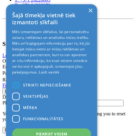
T. +371 24888878
×
Rīga, Kr.Barona 88
Šajā tīmekļa vietnē tiek
izmantoti sīkfaili
Nosacījumi un atrunas
Mēs izmantojam sīkfailus, lai personalizētu
© 2011-2026> «ALANI SIA»
saturu, reklāmas un analizētu mūsu trafiku.
Sign In
Mēs arī kopīgojam informāciju par to, kā jūs
lietojat mūsu vietni ar mūsu reklāmas un
analītikas partneriem, kuri to var apvienot
Login with Facebook
Login with Google
ar citu informāciju, ko esat viņiem sniedzis
Or
vai ko viņi ir apkopojuši, izmantojot jūsu
Email
pakalpojumus.
Lasīt vairāk
Password
Remember me
STRIKTI NEPIECIEŠAMIE
Forgot Password?
VEIKTSPĒJAS
Don’t have an account?
Sign up
Please confirm login email below
MĒRĶA
You will receive an email containing a link allowing you to reset
FUNKCIONALITĀTES
your password to a new preferred one.
PIEKRIST VISIEM