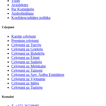
Vīzas
Aviobiļetes
Par Kompāniju
Apdrošināšana
Konfidencialitātes politika
Ceļojumi
Karstie ceļojumi
Premium ceļojumi
Ceļojumi uz Turciju
Ceļojumi uz Grieķiju
Ceļojumi uz Bulgāriju
Ceļojumi uz Ēģipti
Ceļojumi uz Spāniju
Ceļojumi uz Melnkalni
Ceļojumi uz Taizemi
Ceļojumi uz Apv. Arābu Emirātiem
Ceļojumi uz Vjetnamu
Ceļojumi uz Itāliju
Ceļojumi uz Tunisiju
Kontakti
T. +371 26228085