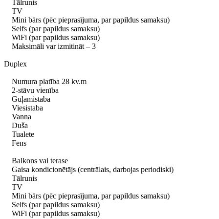
Tālrunis
TV
Mini bārs (pēc pieprasījuma, par papildus samaksu)
Seifs (par papildus samaksu)
WiFi (par papildus samaksu)
Maksimāli var izmitināt – 3
Duplex
Numura platība 28 kv.m
2-stāvu vienība
Guļamistaba
Viesistaba
Vanna
Duša
Tualete
Fēns
Balkons vai terase
Gaisa kondicionētājs (centrālais, darbojas periodiski)
Tālrunis
TV
Mini bārs (pēc pieprasījuma, par papildus samaksu)
Seifs (par papildus samaksu)
WiFi (par papildus samaksu)