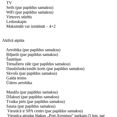
TV
Seifs (par papildus samaksu)
WiFi (par papildus samaksu)
Virtuves stūrītis
Ledusskapis
Maksimāli var izmitināt – 4+2
Aktīvā atpūta
Aerobika (par papildus samaksu)
Biljards (par papildus samaksu)
Šautriņas
Trenažieru zāle (par papildus samaksu)
Daudzfunkcionāls korts (par papildus samaksu)
Skvošs (par papildus samaksu)
Galda teniss
Ūdens aerobika
Masāža (par papildus samaksu)
Džakuzi (par papildus samaksu)
Tvaika pirts (par papildus samaksu)
Sauna (par papildus samaksu)
Viesnīcā ir SPA centrs (par papildus samaksu)
Viesnīca atrodas blakus „Port Aventura“ parkam (5 km, par