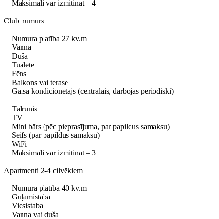
Maksimāli var izmitināt – 4
Club numurs
Numura platība 27 kv.m
Vanna
Duša
Tualete
Fēns
Balkons vai terase
Gaisa kondicionētājs (centrālais, darbojas periodiski)
Tālrunis
TV
Mini bārs (pēc pieprasījuma, par papildus samaksu)
Seifs (par papildus samaksu)
WiFi
Maksimāli var izmitināt – 3
Apartmenti 2-4 cilvēkiem
Numura platība 40 kv.m
Guļamistaba
Viesistaba
Vanna vai duša