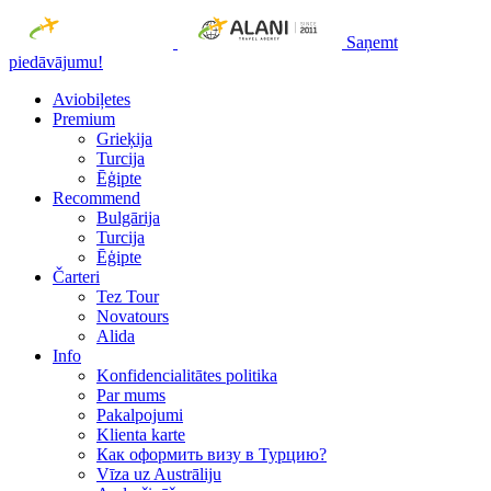
Saņemt
piedāvājumu!
Aviobiļetes
Premium
Grieķija
Turcija
Ēģipte
Recommend
Bulgārija
Turcija
Ēģipte
Čarteri
Tez Tour
Novatours
Alida
Info
Konfidencialitātes politika
Par mums
Рakalpojumi
Klienta karte
Как оформить визу в Турцию?
Vīza uz Austrāliju