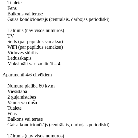
Tualete
Fēns
Balkons vai terase
Gaisa kondicionētājs (centrālais, darbojas periodiski)
Tālrunis (nav visos numuros)
TV
Seifs (par papildus samaksu)
WiFi (par papildus samaksu)
Virtuves stūrītis
Ledusskapis
Maksimāli var izmitināt – 4
Apartmenti 4/6 cilvēkiem
Numura platība 60 kv.m
Viesistaba
2 guļamistabas
Vanna vai duša
Tualete
Fēns
Balkons vai terase
Gaisa kondicionētājs (centrālais, darbojas periodiski)
Tālrunis (nav visos numuros)