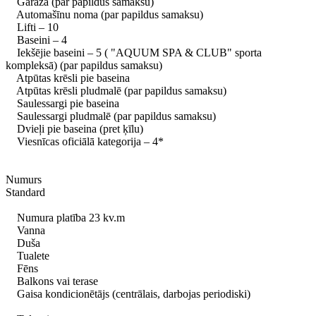
Garāža (par papildus samaksu)
Automašīnu noma (par papildus samaksu)
Lifti – 10
Baseini – 4
Iekšējie baseini – 5 ( "AQUUM SPA & CLUB" sporta
kompleksā) (par papildus samaksu)
Atpūtas krēsli pie baseina
Atpūtas krēsli pludmalē (par papildus samaksu)
Saulessargi pie baseina
Saulessargi pludmalē (par papildus samaksu)
Dvieļi pie baseina (pret ķīlu)
Viesnīcas oficiālā kategorija – 4*
Numurs
Standard
Numura platība 23 kv.m
Vanna
Duša
Tualete
Fēns
Balkons vai terase
Gaisa kondicionētājs (centrālais, darbojas periodiski)