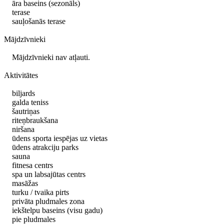
āra baseins (sezonāls)
terase
sauļošanās terase
Mājdzīvnieki
Mājdzīvnieki nav atļauti.
Aktivitātes
biljards
galda teniss
šautriņas
riteņbraukšana
niršana
ūdens sporta iespējas uz vietas
ūdens atrakciju parks
sauna
fitnesa centrs
spa un labsajūtas centrs
masāžas
turku / tvaika pirts
privāta pludmales zona
iekštelpu baseins (visu gadu)
pie pludmales