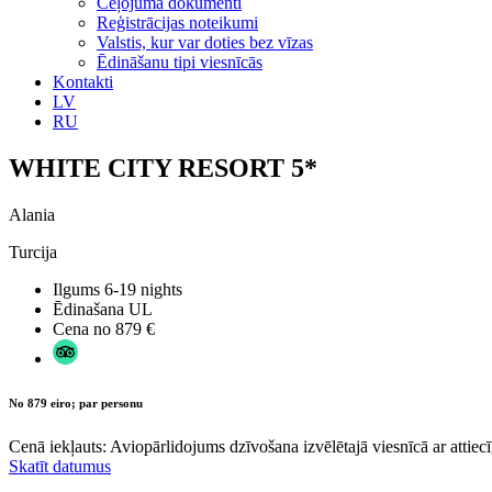
Ceļojuma dokumenti
Reģistrācijas noteikumi
Valstis, kur var doties bez vīzas
Ēdināšanu tipi viesnīcās
Kontakti
LV
RU
WHITE CITY RESORT 5*
Alania
Turcija
Ilgums
6-19 nights
Ēdinašana
UL
Cena no
879 €
No 879 eiro; par personu
Cenā iekļauts: Aviopārlidojums dzīvošana izvēlētajā viesnīcā ar attiecī
Skatīt datumus