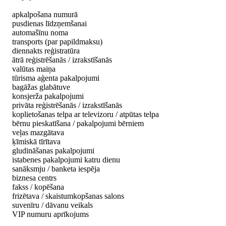
apkalpošana numurā
pusdienas līdzņemšanai
automašīnu noma
transports (par papildmaksu)
diennakts reģistratūra
ātrā reģistrēšanās / izrakstīšanās
valūtas maiņa
tūrisma aģenta pakalpojumi
bagāžas glabātuve
konsjerža pakalpojumi
privāta reģistrēšanās / izrakstīšanās
koplietošanas telpa ar televizoru / atpūtas telpa
bērnu pieskatīšana / pakalpojumi bērniem
veļas mazgātava
ķīmiskā tīrītava
gludināšanas pakalpojumi
istabenes pakalpojumi katru dienu
sanāksmju / banketa iespēja
biznesa centrs
fakss / kopēšana
frizētava / skaistumkopšanas salons
suvenīru / dāvanu veikals
VIP numuru aprīkojums