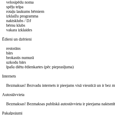
velosipēdu noma
spēļu telpa
rotaļu laukums bērniem
izklaižu programma
naktsklubs / DJ
bērnu klubs
vakara izklaides
Ēdieni un dzērieni
restorāns
bārs
brokastis numurā
uzkodu bārs
īpašu diētu ēdienkartes (pēc pieprasījuma)
Internets
Bezmaksas! Bezvadu internets ir pieejams visā viesnīcā un ir bez m
Autostāvvieta
Bezmaksas! Bezmaksas publiskā autostāvvieta ir pieejama naktsmītn
Pakalpojumi