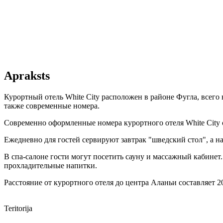
Apraksts
Курортный отель White City расположен в районе Фугла, всего 
также современные номера.
Современно оформленные номера курортного отеля White City 
Ежедневно для гостей сервируют завтрак "шведский стол", а на
В спа-салоне гости могут посетить сауну и массажный кабинет
прохладительные напитки.
Расстояние от курортного отеля до центра Аланьи составляет 2
Teritorija