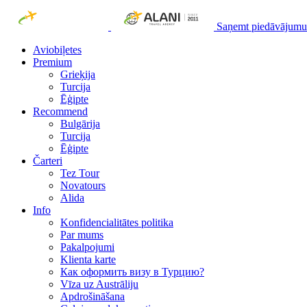
Saņemt piedāvājumu
Aviobiļetes
Premium
Grieķija
Turcija
Ēģipte
Recommend
Bulgārija
Turcija
Ēģipte
Čarteri
Tez Tour
Novatours
Alida
Info
Konfidencialitātes politika
Par mums
Рakalpojumi
Klienta karte
Как оформить визу в Турцию?
Vīza uz Austrāliju
Apdrošināšana