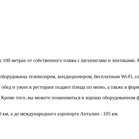
в 100 метрах от собственного пляжа с шезлонгами и зонтиками. 
оборудованы телевизором, кондиционером, бесплатным Wi-Fi, со
 обед и ужин в ресторане подают блюда по меню, а также в форм
. Кроме того, вы можете позаниматься в хорошо оборудованном ф
0 км, а до международного аэропорта Анталии - 105 км.