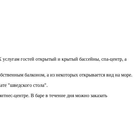
К услугам гостей открытый и крытый бассейны, спа-центр, а
бственным балконом, а из некоторых открывается вид на море.
ате "шведского стола".
итнес-центре. В баре в течение дня можно заказать