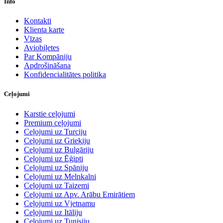
Info
Kontakti
Klienta karte
Vīzas
Aviobiļetes
Par Kompāniju
Apdrošināšana
Konfidencialitātes politika
Ceļojumi
Karstie ceļojumi
Premium ceļojumi
Ceļojumi uz Turciju
Ceļojumi uz Grieķiju
Ceļojumi uz Bulgāriju
Ceļojumi uz Ēģipti
Ceļojumi uz Spāniju
Ceļojumi uz Melnkalni
Ceļojumi uz Taizemi
Ceļojumi uz Apv. Arābu Emirātiem
Ceļojumi uz Vjetnamu
Ceļojumi uz Itāliju
Ceļojumi uz Tunisiju