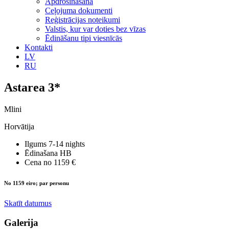
Apdrošināšana
Ceļojuma dokumenti
Reģistrācijas noteikumi
Valstis, kur var doties bez vīzas
Ēdināšanu tipi viesnīcās
Kontakti
LV
RU
Astarea 3*
Mlini
Horvātija
Ilgums
7-14 nights
Ēdinašana
HB
Cena no
1159 €
No 1159 eiro; par personu
Skatīt datumus
Galerija