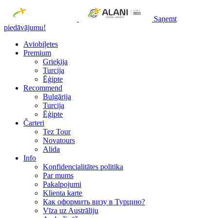
Saņemt
piedāvājumu!
Aviobiļetes
Premium
Grieķija
Turcija
Ēģipte
Recommend
Bulgārija
Turcija
Ēģipte
Čarteri
Tez Tour
Novatours
Alida
Info
Konfidencialitātes politika
Par mums
Рakalpojumi
Klienta karte
Как оформить визу в Турцию?
Vīza uz Austrāliju