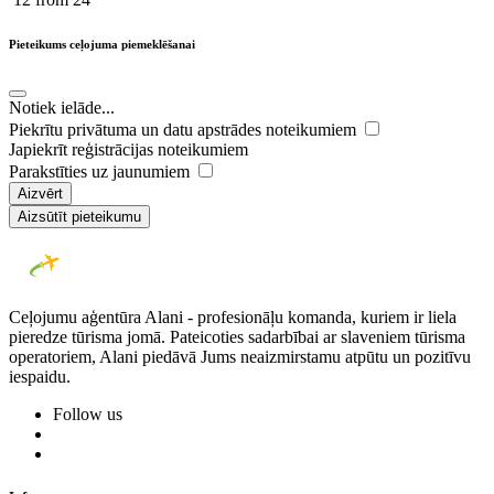
Pieteikums ceļojuma piemeklēšanai
Notiek ielāde...
Piekrītu privātuma un datu apstrādes noteikumiem
Japiekrīt reģistrācijas noteikumiem
Parakstīties uz jaunumiem
Aizvērt
Aizsūtīt pieteikumu
Ceļojumu aģentūra Alani - profesionāļu komanda, kuriem ir liela
pieredze tūrisma jomā. Pateicoties sadarbībai ar slaveniem tūrisma
operatoriem, Alani piedāvā Jums neaizmirstamu atpūtu un pozitīvu
iespaidu.
Follow us