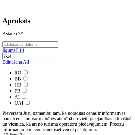
Apraksts
Astarea 3*
Ilgums
7-14
Ēdinašana
All
RO
BB
HB
FB
AI
UAI
Pievēršam Jūsu uzmanību tam, ka norādītās cenas ir ​informatīvas ​
pamatcenas un var mainīties atkarībā ​no ​vietu pieejamības lidmašīnā
un viesnīcā, kā arī no tūrisma operatoru piedāvājumiem. Precīzu
informāciju par cenu saņemsiet veicot pasūtījumu.
12
from 24