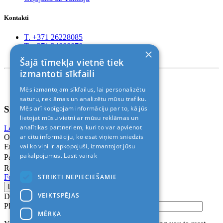
Kontakti
T. +371 26228085
T. +371 24888878
×
Rīga, Kr.Barona 88
Šajā tīmekļa vietnē tiek
izmantoti sīkfaili
Nosacījumi un atrunas
Mēs izmantojam sīkfailus, lai personalizētu
© 2011-2026> «ALANI SIA»
saturu, reklāmas un analizētu mūsu trafiku.
Sign In
Mēs arī kopīgojam informāciju par to, kā jūs
lietojat mūsu vietni ar mūsu reklāmas un
analītikas partneriem, kuri to var apvienot
Login with Facebook
Login with Google
ar citu informāciju, ko esat viņiem sniedzis
Or
vai ko viņi ir apkopojuši, izmantojot jūsu
Email
pakalpojumus.
Lasīt vairāk
Password
Remember me
STRIKTI NEPIECIEŠAMIE
Forgot Password?
VEIKTSPĒJAS
Don’t have an account?
Sign up
Please confirm login email below
MĒRĶA