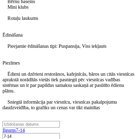
Bērnu baseins
Mini klubs
Rotaļu laukums
Ēdināšana
Pieejamie ēdināšanas tipi: Puspansija, Viss iekļauts
Piezīmes
Ēdieni un dzērieni restorānos, kafejnīcās, bāros un citās viesnīcas
aprakstā norādītās vietās tiek pasniegti pēc viesnīcas vadības
sistēmas un ir par papildus samaksu saskaņā ar pasūtīto ēdienu
plānu.
Sniegtā informācija par viesnīcu, viesnīcas pakalpojumu
daudzveidība, to grafiks un cenas var tikt mainītas
Ilgums
7-14