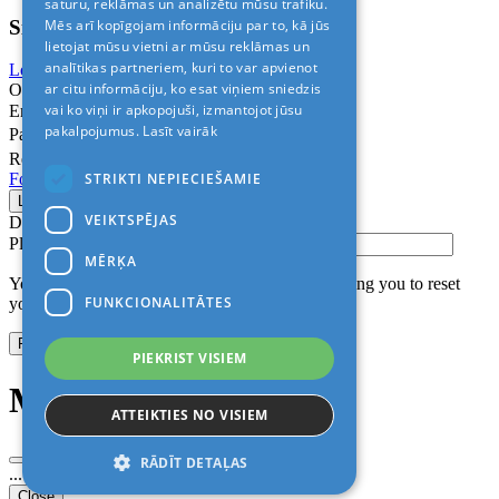
saturu, reklāmas un analizētu mūsu trafiku.
Sign In
Mēs arī kopīgojam informāciju par to, kā jūs
lietojat mūsu vietni ar mūsu reklāmas un
analītikas partneriem, kuri to var apvienot
Login with Facebook
Login with Google
ar citu informāciju, ko esat viņiem sniedzis
Or
vai ko viņi ir apkopojuši, izmantojot jūsu
Email
pakalpojumus.
Lasīt vairāk
Password
Remember me
STRIKTI NEPIECIEŠAMIE
Forgot Password?
VEIKTSPĒJAS
Don’t have an account?
Sign up
Please confirm login email below
MĒRĶA
You will receive an email containing a link allowing you to reset
FUNKCIONALITĀTES
your password to a new preferred one.
PIEKRIST VISIEM
Modal title
ATTEIKTIES NO VISIEM
RĀDĪT DETAĻAS
...
Close