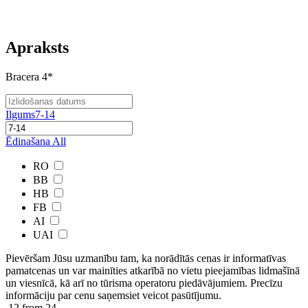
Apraksts
Bracera 4*
Ilgums
7-14
Ēdinašana
All
RO
BB
HB
FB
AI
UAI
Pievēršam Jūsu uzmanību tam, ka norādītās cenas ir ​informatīvas ​
pamatcenas un var mainīties atkarībā ​no ​vietu pieejamības lidmašīnā
un viesnīcā, kā arī no tūrisma operatoru piedāvājumiem. Precīzu
informāciju par cenu saņemsiet veicot pasūtījumu.
12
from 24