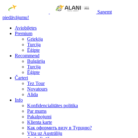
Saņemt
piedāvājumu!
Aviobiļetes
Premium
Grieķija
Turcija
Ēģipte
Recommend
Bulgārija
Turcija
Ēģipte
Čarteri
Tez Tour
Novatours
Alida
Info
Konfidencialitātes politika
Par mums
Рakalpojumi
Klienta karte
Как оформить визу в Турцию?
Vīza uz Austrāliju