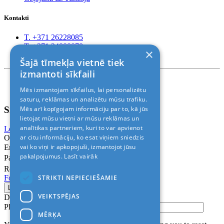
Kontakti
T. +371 26228085
T. +371 24888878
×
Rīga, Kr.Barona 88
Šajā tīmekļa vietnē tiek
izmantoti sīkfaili
Nosacījumi un atrunas
Mēs izmantojam sīkfailus, lai personalizētu
© 2011-2026> «ALANI SIA»
saturu, reklāmas un analizētu mūsu trafiku.
Sign In
Mēs arī kopīgojam informāciju par to, kā jūs
lietojat mūsu vietni ar mūsu reklāmas un
analītikas partneriem, kuri to var apvienot
Login with Facebook
Login with Google
ar citu informāciju, ko esat viņiem sniedzis
Or
vai ko viņi ir apkopojuši, izmantojot jūsu
Email
pakalpojumus.
Lasīt vairāk
Password
Remember me
STRIKTI NEPIECIEŠAMIE
Forgot Password?
VEIKTSPĒJAS
Don’t have an account?
Sign up
Please confirm login email below
MĒRĶA