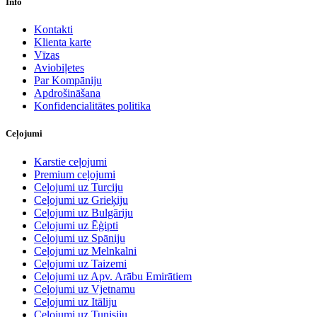
Info
Kontakti
Klienta karte
Vīzas
Aviobiļetes
Par Kompāniju
Apdrošināšana
Konfidencialitātes politika
Ceļojumi
Karstie ceļojumi
Premium ceļojumi
Ceļojumi uz Turciju
Ceļojumi uz Grieķiju
Ceļojumi uz Bulgāriju
Ceļojumi uz Ēģipti
Ceļojumi uz Spāniju
Ceļojumi uz Melnkalni
Ceļojumi uz Taizemi
Ceļojumi uz Apv. Arābu Emirātiem
Ceļojumi uz Vjetnamu
Ceļojumi uz Itāliju
Ceļojumi uz Tunisiju