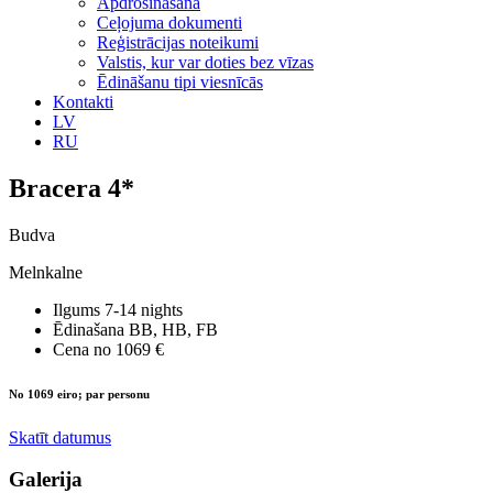
Apdrošināšana
Ceļojuma dokumenti
Reģistrācijas noteikumi
Valstis, kur var doties bez vīzas
Ēdināšanu tipi viesnīcās
Kontakti
LV
RU
Bracera 4*
Budva
Melnkalne
Ilgums
7-14 nights
Ēdinašana
BB, HB, FB
Cena no
1069 €
No 1069 eiro; par personu
Skatīt datumus
Galerija