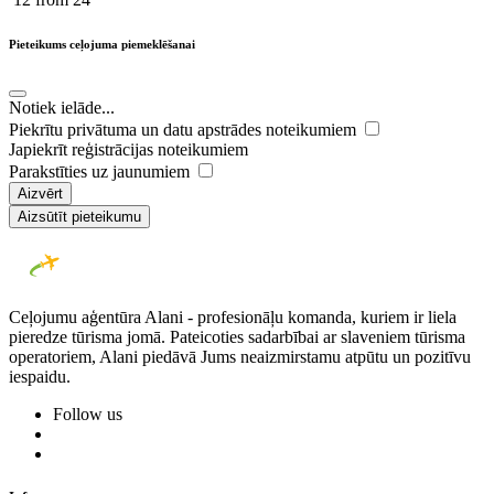
Pieteikums ceļojuma piemeklēšanai
Notiek ielāde...
Piekrītu privātuma un datu apstrādes noteikumiem
Japiekrīt reģistrācijas noteikumiem
Parakstīties uz jaunumiem
Aizvērt
Aizsūtīt pieteikumu
Ceļojumu aģentūra Alani - profesionāļu komanda, kuriem ir liela
pieredze tūrisma jomā. Pateicoties sadarbībai ar slaveniem tūrisma
operatoriem, Alani piedāvā Jums neaizmirstamu atpūtu un pozitīvu
iespaidu.
Follow us