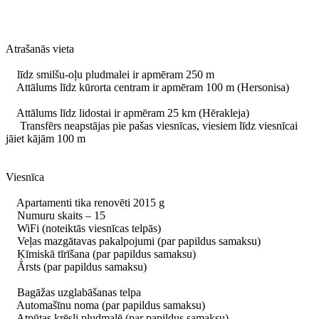
Atrašanās vieta
līdz smilšu-oļu pludmalei ir apmēram 250 m
Attālums līdz kūrorta centram ir apmēram 100 m (Hersonisa)
Attālums līdz lidostai ir apmēram 25 km (Hērakleja)
Transfērs neapstājas pie pašas viesnīcas, viesiem līdz viesnīcai
jāiet kājām 100 m
Viesnīca
Apartamenti tika renovēti 2015 g
Numuru skaits – 15
WiFi (noteiktās viesnīcas telpās)
Veļas mazgātavas pakalpojumi (par papildus samaksu)
Ķīmiskā tīrīšana (par papildus samaksu)
Ārsts (par papildus samaksu)
Bagāžas uzglabāšanas telpa
Automašīnu noma (par papildus samaksu)
Atpūtas krēsli pludmalē (par papildus samaksu)