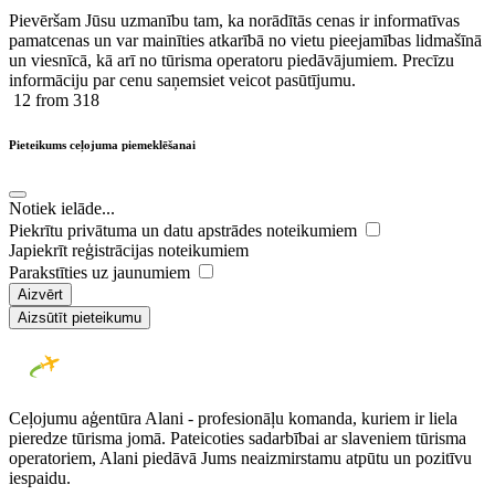
Pievēršam Jūsu uzmanību tam, ka norādītās cenas ir ​informatīvas ​
pamatcenas un var mainīties atkarībā ​no ​vietu pieejamības lidmašīnā
un viesnīcā, kā arī no tūrisma operatoru piedāvājumiem. Precīzu
informāciju par cenu saņemsiet veicot pasūtījumu.
12
from 318
Pieteikums ceļojuma piemeklēšanai
Notiek ielāde...
Piekrītu privātuma un datu apstrādes noteikumiem
Japiekrīt reģistrācijas noteikumiem
Parakstīties uz jaunumiem
Aizvērt
Aizsūtīt pieteikumu
Ceļojumu aģentūra Alani - profesionāļu komanda, kuriem ir liela
pieredze tūrisma jomā. Pateicoties sadarbībai ar slaveniem tūrisma
operatoriem, Alani piedāvā Jums neaizmirstamu atpūtu un pozitīvu
iespaidu.