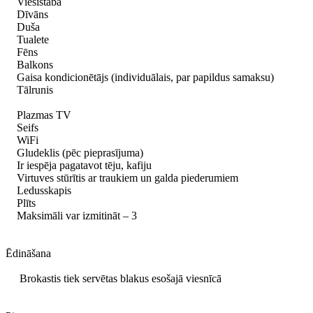
Viesistaba
Dīvāns
Duša
Tualete
Fēns
Balkons
Gaisa kondicionētājs (individuālais, par papildus samaksu)
Tālrunis
Plazmas TV
Seifs
WiFi
Gludeklis (pēc pieprasījuma)
Ir iespēja pagatavot tēju, kafiju
Virtuves stūrītis ar traukiem un galda piederumiem
Ledusskapis
Plīts
Maksimāli var izmitināt – 3
Ēdināšana
Brokastis tiek servētas blakus esošajā viesnīcā