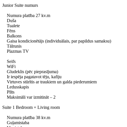
Junior Suite numurs
Numura platība 27 kv.m
Duša
Tualete
Fēns
Balkons
Gaisa kondicionētājs (individuālais, par papildus samaksu)
Tālrunis
Plazmas TV
Seifs
WiFi
Gludeklis (pēc pieprasījuma)
Ir iespēja pagatavot tēju, kafiju
Virtuves stūrītis ar traukiem un galda piederumiem
Ledusskapis
Plīts
Maksimāli var izmitināt – 2
Suite 1 Bedroom + Living room
Numura platība 38 kv.m
Guļamistaba