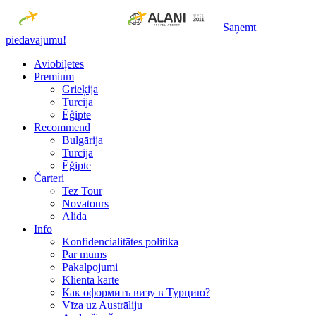
Saņemt
piedāvājumu!
Aviobiļetes
Premium
Grieķija
Turcija
Ēģipte
Recommend
Bulgārija
Turcija
Ēģipte
Čarteri
Tez Tour
Novatours
Alida
Info
Konfidencialitātes politika
Par mums
Рakalpojumi
Klienta karte
Как оформить визу в Турцию?
Vīza uz Austrāliju