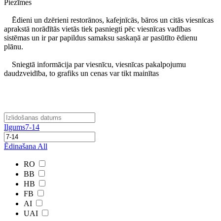
Piezīmes
Ēdieni un dzērieni restorānos, kafejnīcās, bāros un citās viesnīcas
aprakstā norādītās vietās tiek pasniegti pēc viesnīcas vadības
sistēmas un ir par papildus samaksu saskaņā ar pasūtīto ēdienu
plānu.
Sniegtā informācija par viesnīcu, viesnīcas pakalpojumu
daudzveidība, to grafiks un cenas var tikt mainītas
Ilgums
7-14
Ēdinašana
All
RO
BB
HB
FB
AI
UAI