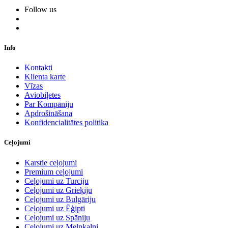
Follow us
Info
Kontakti
Klienta karte
Vīzas
Aviobiļetes
Par Kompāniju
Apdrošināšana
Konfidencialitātes politika
Ceļojumi
Karstie ceļojumi
Premium ceļojumi
Ceļojumi uz Turciju
Ceļojumi uz Grieķiju
Ceļojumi uz Bulgāriju
Ceļojumi uz Ēģipti
Ceļojumi uz Spāniju
Ceļojumi uz Melnkalni