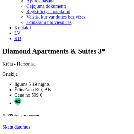
Apdrošināšana
Ceļojuma dokumenti
Reģistrācijas noteikumi
Valstis, kur var doties bez vīzas
Ēdināšanu tipi viesnīcās
Kontakti
LV
RU
Diamond Apartments & Suites 3*
Krēta - Hersonisa
Grieķija
Ilgums
5-19 nights
Ēdinašana
RO, BB
Cena no
599 €
No 599 eiro; par personu
Skatīt datumus