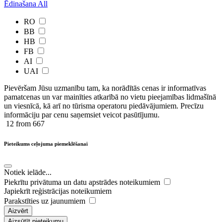
Ēdinašana
All
RO
BB
HB
FB
AI
UAI
Pievēršam Jūsu uzmanību tam, ka norādītās cenas ir ​informatīvas ​
pamatcenas un var mainīties atkarībā ​no ​vietu pieejamības lidmašīnā
un viesnīcā, kā arī no tūrisma operatoru piedāvājumiem. Precīzu
informāciju par cenu saņemsiet veicot pasūtījumu.
12
from 667
Pieteikums ceļojuma piemeklēšanai
Notiek ielāde...
Piekrītu privātuma un datu apstrādes noteikumiem
Japiekrīt reģistrācijas noteikumiem
Parakstīties uz jaunumiem
Aizvērt
Aizsūtīt pieteikumu