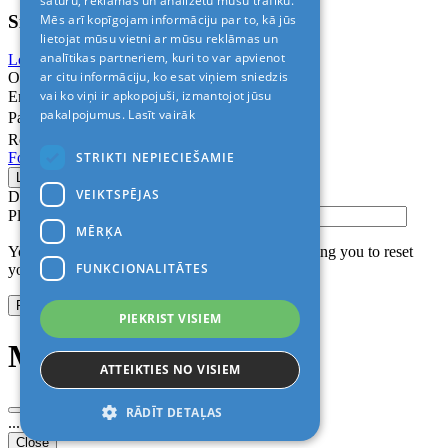
saturu, reklāmas un analizētu mūsu trafiku.
Sign In
Mēs arī kopīgojam informāciju par to, kā jūs
lietojat mūsu vietni ar mūsu reklāmas un
analītikas partneriem, kuri to var apvienot
Login with Facebook
Login with Google
ar citu informāciju, ko esat viņiem sniedzis
Or
vai ko viņi ir apkopojuši, izmantojot jūsu
Email
pakalpojumus.
Lasīt vairāk
Password
Remember me
STRIKTI NEPIECIEŠAMIE
Forgot Password?
VEIKTSPĒJAS
Don’t have an account?
Sign up
Please confirm login email below
MĒRĶA
You will receive an email containing a link allowing you to reset
FUNKCIONALITĀTES
your password to a new preferred one.
PIEKRIST VISIEM
Modal title
ATTEIKTIES NO VISIEM
RĀDĪT DETAĻAS
...
Close