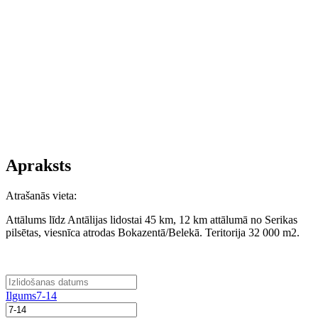
Apraksts
Atrašanās vieta:
Attālums līdz Antālijas lidostai 45 km, 12 km attālumā no Serikas
pilsētas, viesnīca atrodas Bokazentā/Belekā. Teritorija 32 000 m2.
Ilgums
7-14