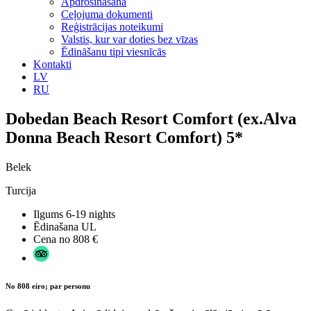
Apdrošināšana
Ceļojuma dokumenti
Reģistrācijas noteikumi
Valstis, kur var doties bez vīzas
Ēdināšanu tipi viesnīcās
Kontakti
LV
RU
Dobedan Beach Resort Comfort (ex.Alva
Donna Beach Resort Comfort) 5*
Belek
Turcija
Ilgums
6-19 nights
Ēdinašana
UL
Cena no
808 €
No 808 eiro; par personu