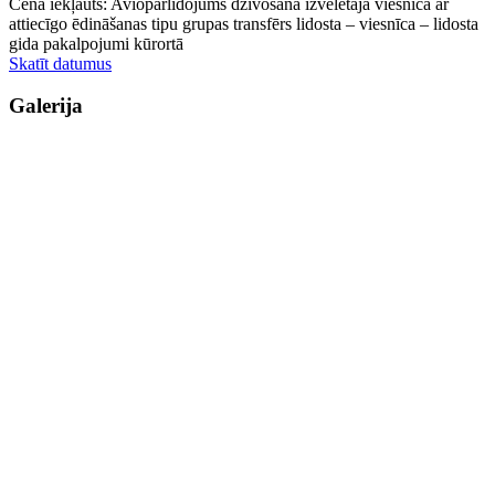
Cenā iekļauts: Aviopārlidojums dzīvošana izvēlētajā viesnīcā ar
attiecīgo ēdināšanas tipu grupas transfērs lidosta – viesnīca – lidosta
gida pakalpojumi kūrortā
Skatīt datumus
Galerija