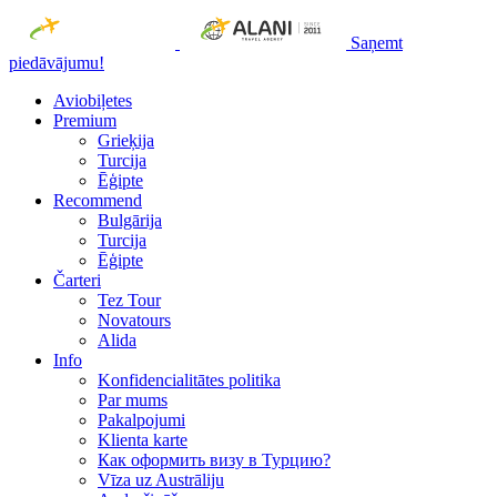
Saņemt
piedāvājumu!
Aviobiļetes
Premium
Grieķija
Turcija
Ēģipte
Recommend
Bulgārija
Turcija
Ēģipte
Čarteri
Tez Tour
Novatours
Alida
Info
Konfidencialitātes politika
Par mums
Рakalpojumi
Klienta karte
Как оформить визу в Турцию?
Vīza uz Austrāliju