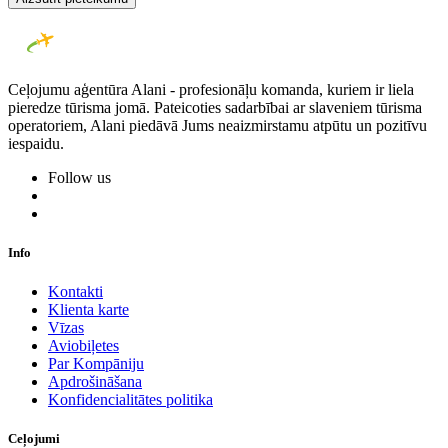
Ceļojumu aģentūra Alani - profesionāļu komanda, kuriem ir liela
pieredze tūrisma jomā. Pateicoties sadarbībai ar slaveniem tūrisma
operatoriem, Alani piedāvā Jums neaizmirstamu atpūtu un pozitīvu
iespaidu.
Follow us
Info
Kontakti
Klienta karte
Vīzas
Aviobiļetes
Par Kompāniju
Apdrošināšana
Konfidencialitātes politika
Ceļojumi