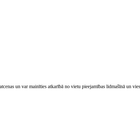
tcenas un var mainīties atkarībā ​no ​vietu pieejamības lidmašīnā un vi