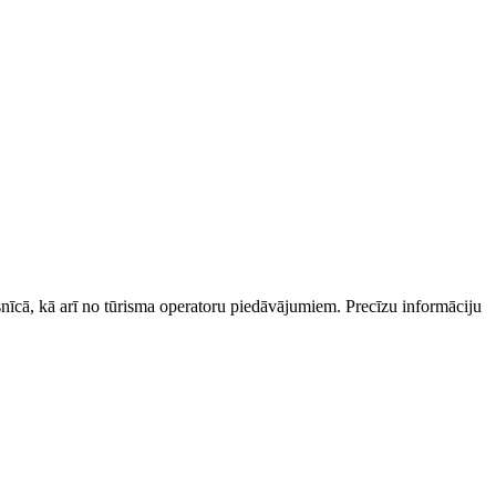
esnīcā, kā arī no tūrisma operatoru piedāvājumiem. Precīzu informāciju