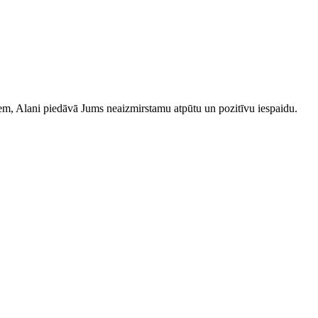
iem, Alani piedāvā Jums neaizmirstamu atpūtu un pozitīvu iespaidu.