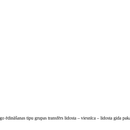
go ēdināšanas tipu grupas transfērs lidosta – viesnīca – lidosta gida pa