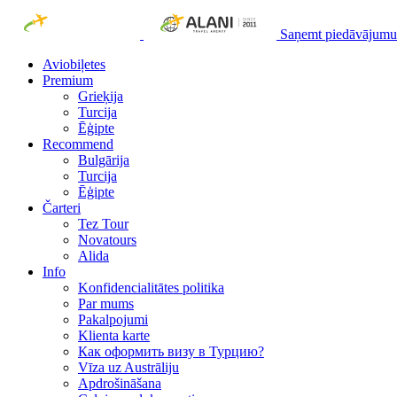
Saņemt piedāvājumu
Aviobiļetes
Premium
Grieķija
Turcija
Ēģipte
Recommend
Bulgārija
Turcija
Ēģipte
Čarteri
Tez Tour
Novatours
Alida
Info
Konfidencialitātes politika
Par mums
Рakalpojumi
Klienta karte
Как оформить визу в Турцию?
Vīza uz Austrāliju
Apdrošināšana