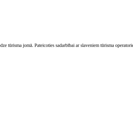
dze tūrisma jomā. Pateicoties sadarbībai ar slaveniem tūrisma operator