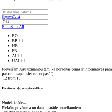
Ilgums
7-14
Ēdinašana
All
RO
BB
HB
FB
AI
UAI
Pievēršam Jūsu uzmanību tam, ka norādītās cenas ir ​informatīvas ​pama
par cenu saņemsiet veicot pasūtījumu.
12
from 13
Pieteikums ceļojuma piemeklēšanai
Notiek ielāde...
Piekrītu privātuma un datu apstrādes noteikumiem