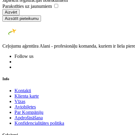
Japiekrīt reģistrācijas noteikumiem
Parakstīties uz jaunumiem
Aizvērt
Aizsūtīt pieteikumu
Ceļojumu aģentūra Alani - profesionāļu komanda, kuriem ir liela piere
Follow us
Info
Kontakti
Klienta karte
Vīzas
Aviobiļetes
Par Kompāniju
Apdrošināšana
Konfidencialitātes politika
Ceļojumi