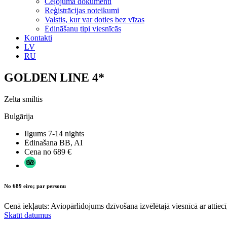
Ceļojuma dokumenti
Reģistrācijas noteikumi
Valstis, kur var doties bez vīzas
Ēdināšanu tipi viesnīcās
Kontakti
LV
RU
GOLDEN LINE 4*
Zelta smiltis
Bulgārija
Ilgums
7-14 nights
Ēdinašana
BB, AI
Cena no
689 €
No 689 eiro; par personu
Cenā iekļauts: Aviopārlidojums dzīvošana izvēlētajā viesnīcā ar attiecī
Skatīt datumus