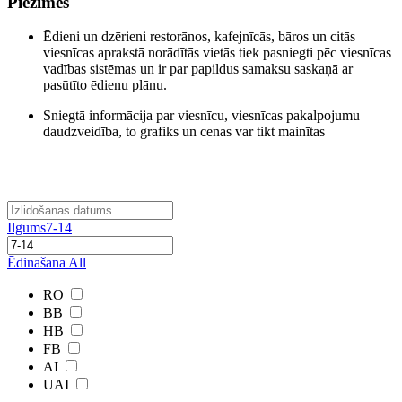
Piezīmes
Ēdieni un dzērieni restorānos, kafejnīcās, bāros un citās
viesnīcas aprakstā norādītās vietās tiek pasniegti pēc viesnīcas
vadības sistēmas un ir par papildus samaksu saskaņā ar
pasūtīto ēdienu plānu.
Sniegtā informācija par viesnīcu, viesnīcas pakalpojumu
daudzveidība, to grafiks un cenas var tikt mainītas
Ilgums
7-14
Ēdinašana
All
RO
BB
HB
FB
AI
UAI