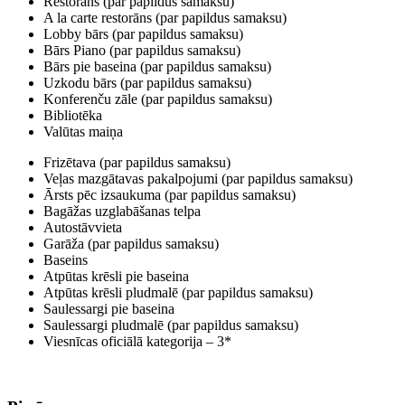
Restorāns (par papildus samaksu)
A la carte restorāns (par papildus samaksu)
Lobby bārs (par papildus samaksu)
Bārs Piano (par papildus samaksu)
Bārs pie baseina (par papildus samaksu)
Uzkodu bārs (par papildus samaksu)
Konferenču zāle (par papildus samaksu)
Bibliotēka
Valūtas maiņa
Frizētava (par papildus samaksu)
Veļas mazgātavas pakalpojumi (par papildus samaksu)
Ārsts pēc izsaukuma (par papildus samaksu)
Bagāžas uzglabāšanas telpa
Autostāvvieta
Garāža (par papildus samaksu)
Baseins
Atpūtas krēsli pie baseina
Atpūtas krēsli pludmalē (par papildus samaksu)
Saulessargi pie baseina
Saulessargi pludmalē (par papildus samaksu)
Viesnīcas oficiālā kategorija – 3*