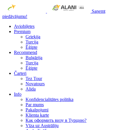
Saņemt
piedāvājumu!
Aviobiļetes
Premium
Grieķija
Turcija
Ēģipte
Recommend
Bulgārija
Turcija
Ēģipte
Čarteri
Tez Tour
Novatours
Alida
Info
Konfidencialitātes politika
Par mums
Рakalpojumi
Klienta karte
Как оформить визу в Турцию?
Vīza uz Austrāliju