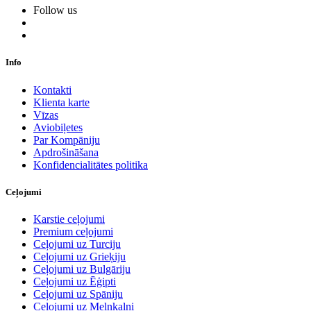
Follow us
Info
Kontakti
Klienta karte
Vīzas
Aviobiļetes
Par Kompāniju
Apdrošināšana
Konfidencialitātes politika
Ceļojumi
Karstie ceļojumi
Premium ceļojumi
Ceļojumi uz Turciju
Ceļojumi uz Grieķiju
Ceļojumi uz Bulgāriju
Ceļojumi uz Ēģipti
Ceļojumi uz Spāniju
Ceļojumi uz Melnkalni