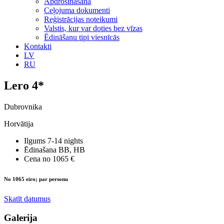
Apdrošināšana
Ceļojuma dokumenti
Reģistrācijas noteikumi
Valstis, kur var doties bez vīzas
Ēdināšanu tipi viesnīcās
Kontakti
LV
RU
Lero 4*
Dubrovnika
Horvātija
Ilgums
7-14 nights
Ēdinašana
BB, HB
Cena no
1065 €
No 1065 eiro; par personu
Skatīt datumus
Galerija