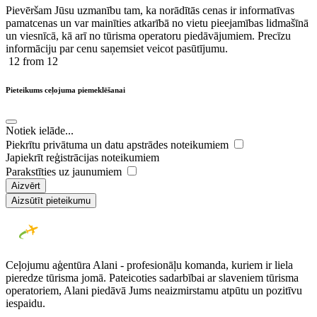
Pievēršam Jūsu uzmanību tam, ka norādītās cenas ir ​informatīvas ​
pamatcenas un var mainīties atkarībā ​no ​vietu pieejamības lidmašīnā
un viesnīcā, kā arī no tūrisma operatoru piedāvājumiem. Precīzu
informāciju par cenu saņemsiet veicot pasūtījumu.
12
from 12
Pieteikums ceļojuma piemeklēšanai
Notiek ielāde...
Piekrītu privātuma un datu apstrādes noteikumiem
Japiekrīt reģistrācijas noteikumiem
Parakstīties uz jaunumiem
Aizvērt
Aizsūtīt pieteikumu
Ceļojumu aģentūra Alani - profesionāļu komanda, kuriem ir liela
pieredze tūrisma jomā. Pateicoties sadarbībai ar slaveniem tūrisma
operatoriem, Alani piedāvā Jums neaizmirstamu atpūtu un pozitīvu
iespaidu.