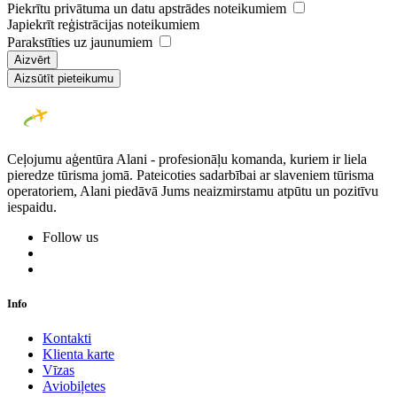
Piekrītu privātuma un datu apstrādes noteikumiem
Japiekrīt reģistrācijas noteikumiem
Parakstīties uz jaunumiem
Aizvērt
Aizsūtīt pieteikumu
Ceļojumu aģentūra Alani - profesionāļu komanda, kuriem ir liela
pieredze tūrisma jomā. Pateicoties sadarbībai ar slaveniem tūrisma
operatoriem, Alani piedāvā Jums neaizmirstamu atpūtu un pozitīvu
iespaidu.
Follow us
Info
Kontakti
Klienta karte
Vīzas
Aviobiļetes