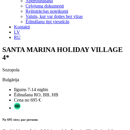
Apdrošināšana
Ceļojuma dokumenti
Reģistrācijas noteikumi
Valstis, kur var doties bez vīzas
Ēdināšanu tipi viesnīcās
Kontakti
LV
RU
SANTA MARINA HOLIDAY VILLAGE
4*
Sozopola
Bulgārija
Ilgums
7-14 nights
Ēdinašana
RO, BB, HB
Cena no
695 €
No 695 eiro; par personu