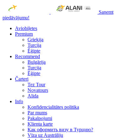
Saņemt
piedāvājumu!
Aviobiļetes
Premium
Grieķija
Turcija
Ēģipte
Recommend
Bulgārija
Turcija
Ēģipte
Čarteri
Tez Tour
Novatours
Alida
Info
Konfidencialitātes politika
Par mums
Рakalpojumi
Klienta karte
Как оформить визу в Турцию?
Vīza uz Austrāliju