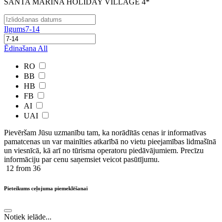
SANTA MARINA HOLIDAY VILLAGE 4*
Ilgums
7-14
Ēdinašana
All
RO
BB
HB
FB
AI
UAI
Pievēršam Jūsu uzmanību tam, ka norādītās cenas ir ​informatīvas ​
pamatcenas un var mainīties atkarībā ​no ​vietu pieejamības lidmašīnā
un viesnīcā, kā arī no tūrisma operatoru piedāvājumiem. Precīzu
informāciju par cenu saņemsiet veicot pasūtījumu.
12
from 36
Pieteikums ceļojuma piemeklēšanai
Notiek ielāde...