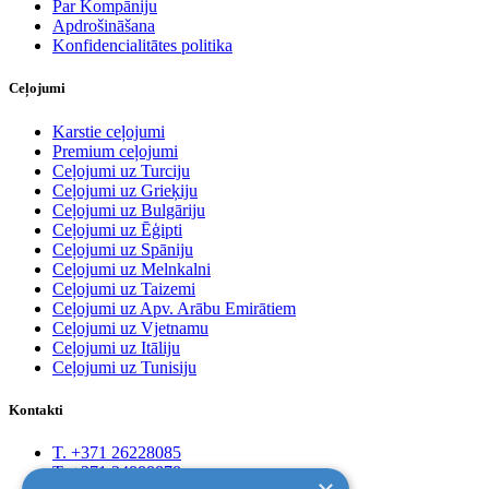
Par Kompāniju
Apdrošināšana
Konfidencialitātes politika
Ceļojumi
Karstie ceļojumi
Premium ceļojumi
Ceļojumi uz Turciju
Ceļojumi uz Grieķiju
Ceļojumi uz Bulgāriju
Ceļojumi uz Ēģipti
Ceļojumi uz Spāniju
Ceļojumi uz Melnkalni
Ceļojumi uz Taizemi
Ceļojumi uz Apv. Arābu Emirātiem
Ceļojumi uz Vjetnamu
Ceļojumi uz Itāliju
Ceļojumi uz Tunisiju
Kontakti
T. +371 26228085
T. +371 24888878