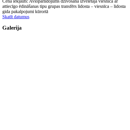
Cenā iekļauts: Aviopārlidojums dzīvošana izvēlētajā viesnīcā ar
attiecīgo ēdināšanas tipu grupas transfērs lidosta – viesnīca – lidosta
gida pakalpojumi kūrortā
Skatīt datumus
Galerija