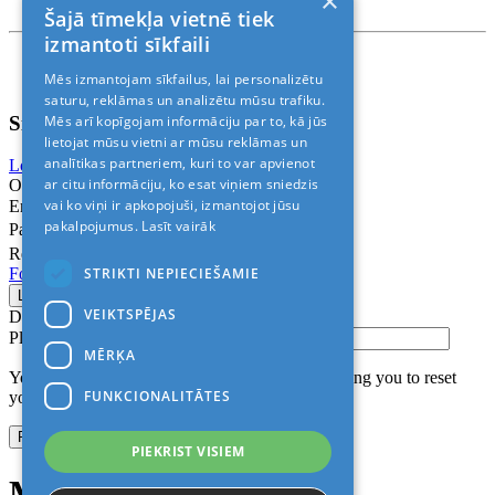
×
Rīga, Kr.Barona 88
Šajā tīmekļa vietnē tiek
izmantoti sīkfaili
Nosacījumi un atrunas
Mēs izmantojam sīkfailus, lai personalizētu
© 2011-2026> «ALANI SIA»
saturu, reklāmas un analizētu mūsu trafiku.
Sign In
Mēs arī kopīgojam informāciju par to, kā jūs
lietojat mūsu vietni ar mūsu reklāmas un
analītikas partneriem, kuri to var apvienot
Login with Facebook
Login with Google
ar citu informāciju, ko esat viņiem sniedzis
Or
vai ko viņi ir apkopojuši, izmantojot jūsu
Email
pakalpojumus.
Lasīt vairāk
Password
Remember me
STRIKTI NEPIECIEŠAMIE
Forgot Password?
VEIKTSPĒJAS
Don’t have an account?
Sign up
Please confirm login email below
MĒRĶA
You will receive an email containing a link allowing you to reset
FUNKCIONALITĀTES
your password to a new preferred one.
PIEKRIST VISIEM
Modal title