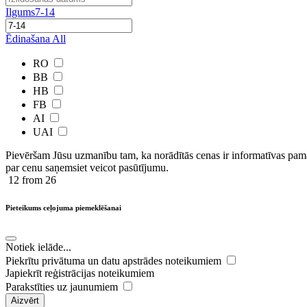
Ilgums
7-14
Ēdinašana
All
RO
BB
HB
FB
AI
UAI
Pievēršam Jūsu uzmanību tam, ka norādītās cenas ir ​informatīvas ​pama
par cenu saņemsiet veicot pasūtījumu.
12
from 26
Pieteikums ceļojuma piemeklēšanai
Notiek ielāde...
Piekrītu privātuma un datu apstrādes noteikumiem
Japiekrīt reģistrācijas noteikumiem
Parakstīties uz jaunumiem
Aizvērt