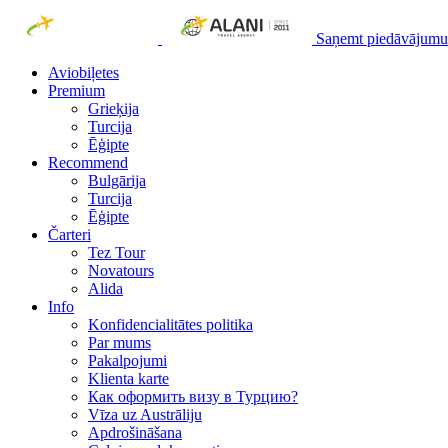
Saņemt piedāvājumu
Aviobiļetes
Premium
Grieķija
Turcija
Ēģipte
Recommend
Bulgārija
Turcija
Ēģipte
Čarteri
Tez Tour
Novatours
Alida
Info
Konfidencialitātes politika
Par mums
Рakalpojumi
Klienta karte
Как оформить визу в Турцию?
Vīza uz Austrāliju
Apdrošināšana