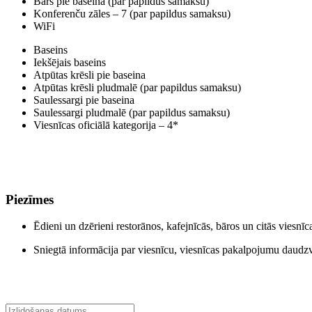
Bārs pie baseina (par papildus samaksu)
Konferenču zāles – 7 (par papildus samaksu)
WiFi
Baseins
Iekšējais baseins
Atpūtas krēsli pie baseina
Atpūtas krēsli pludmalē (par papildus samaksu)
Saulessargi pie baseina
Saulessargi pludmalē (par papildus samaksu)
Viesnīcas oficiālā kategorija – 4*
Piezīmes
Ēdieni un dzērieni restorānos, kafejnīcās, bāros un citās viesnī
Sniegtā informācija par viesnīcu, viesnīcas pakalpojumu daudzve