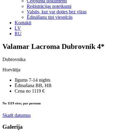
Ceļojuma dokumenti
Reģistrācijas noteikumi
Valstis, kur var doties bez vīzas
Ēdināšanu tipi viesnīcās
Kontakti
LV
RU
Valamar Lacroma Dubrovnik 4*
Dubrovnika
Horvātija
Ilgums
7-14 nights
Ēdinašana
BB, HB
Cena no
1119 €
No 1119 eiro; par personu
Skatīt datumus
Galerija