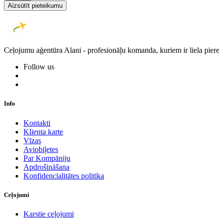
Aizsūtīt pieteikumu
Ceļojumu aģentūra Alani - profesionāļu komanda, kuriem ir liela piere
Follow us
Info
Kontakti
Klienta karte
Vīzas
Aviobiļetes
Par Kompāniju
Apdrošināšana
Konfidencialitātes politika
Ceļojumi
Karstie ceļojumi