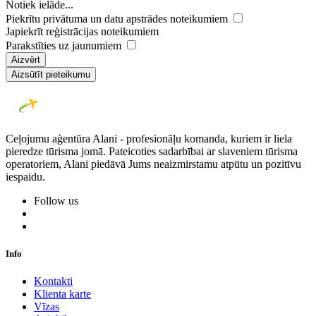
Notiek ielāde...
Piekrītu privātuma un datu apstrādes noteikumiem
Japiekrīt reģistrācijas noteikumiem
Parakstīties uz jaunumiem
Aizvērt
Aizsūtīt pieteikumu
Ceļojumu aģentūra Alani - profesionāļu komanda, kuriem ir liela
pieredze tūrisma jomā. Pateicoties sadarbībai ar slaveniem tūrisma
operatoriem, Alani piedāvā Jums neaizmirstamu atpūtu un pozitīvu
iespaidu.
Follow us
Info
Kontakti
Klienta karte
Vīzas