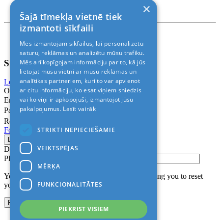
T. +371 24888878
×
Rīga, Kr.Barona 88
Šajā tīmekļa vietnē tiek
izmantoti sīkfaili
Nosacījumi un atrunas
Mēs izmantojam sīkfailus, lai personalizētu
© 2011-2026> «ALANI SIA»
saturu, reklāmas un analizētu mūsu trafiku.
Sign In
Mēs arī kopīgojam informāciju par to, kā jūs
lietojat mūsu vietni ar mūsu reklāmas un
analītikas partneriem, kuri to var apvienot
Login with Facebook
Login with Google
ar citu informāciju, ko esat viņiem sniedzis
Or
vai ko viņi ir apkopojuši, izmantojot jūsu
Email
pakalpojumus.
Lasīt vairāk
Password
Remember me
STRIKTI NEPIECIEŠAMIE
Forgot Password?
VEIKTSPĒJAS
Don’t have an account?
Sign up
Please confirm login email below
MĒRĶA
You will receive an email containing a link allowing you to reset
FUNKCIONALITĀTES
your password to a new preferred one.
PIEKRIST VISIEM