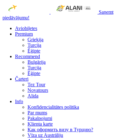
Saņemt
piedāvājumu!
Aviobiļetes
Premium
Grieķija
Turcija
Ēģipte
Recommend
Bulgārija
Turcija
Ēģipte
Čarteri
Tez Tour
Novatours
Alida
Info
Konfidencialitātes politika
Par mums
Рakalpojumi
Klienta karte
Как оформить визу в Турцию?
Vīza uz Austrāliju