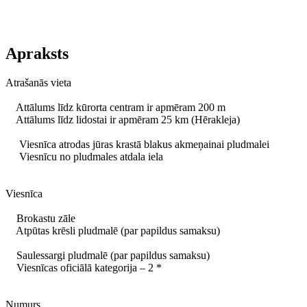
Apraksts
Atrašanās vieta
Attālums līdz kūrorta centram ir apmēram 200 m
Attālums līdz lidostai ir apmēram 25 km (Hērakleja)
Viesnīca atrodas jūras krastā blakus akmeņainai pludmalei
Viesnīcu no pludmales atdala iela
Viesnīca
Brokastu zāle
Atpūtas krēsli pludmalē (par papildus samaksu)
Saulessargi pludmalē (par papildus samaksu)
Viesnīcas oficiālā kategorija – 2 *
Numurs