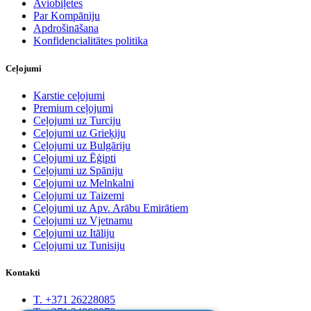
Aviobiļetes
Par Kompāniju
Apdrošināšana
Konfidencialitātes politika
Ceļojumi
Karstie ceļojumi
Premium ceļojumi
Ceļojumi uz Turciju
Ceļojumi uz Grieķiju
Ceļojumi uz Bulgāriju
Ceļojumi uz Ēģipti
Ceļojumi uz Spāniju
Ceļojumi uz Melnkalni
Ceļojumi uz Taizemi
Ceļojumi uz Apv. Arābu Emirātiem
Ceļojumi uz Vjetnamu
Ceļojumi uz Itāliju
Ceļojumi uz Tunisiju
Kontakti
T. +371 26228085