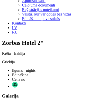
Apdrošināšana
Ceļojuma dokumenti
Reģistrācijas noteikumi
Valstis, kur var doties bez vīzas
Ēdināšanu tipi viesnīcās
Kontakti
LV
RU
Zorbas Hotel 2*
Krēta - Iraklija
Grieķija
Ilgums
- nights
Ēdinašana
Cena no
-
Galerija