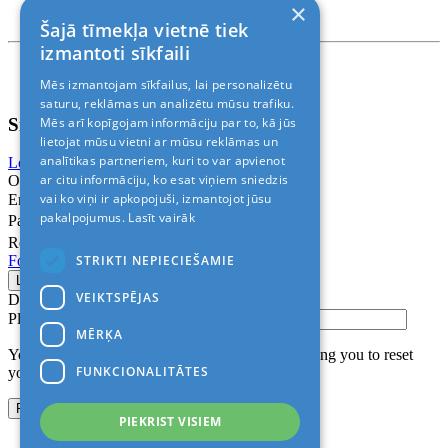
×
Rīga, Kr.Barona 88
Šajā tīmekļa vietnē tiek
izmantoti sīkfaili
Nosacījumi un atrunas
Mēs izmantojam sīkfailus, lai personalizētu
© 2011-2026> «ALANI SIA»
saturu, reklāmas un analizētu mūsu trafiku.
Sign In
Mēs arī kopīgojam informāciju par to, kā jūs
lietojat mūsu vietni ar mūsu reklāmas un
analītikas partneriem, kuri to var apvienot
Login with Facebook
Login with Google
ar citu informāciju, ko esat viņiem sniedzis
Or
vai ko viņi ir apkopojuši, izmantojot jūsu
Email
pakalpojumus.
Lasīt vairāk
Password
Remember me
STRIKTI NEPIECIEŠAMIE
Forgot Password?
VEIKTSPĒJAS
Don’t have an account?
Sign up
Please confirm login email below
MĒRĶA
You will receive an email containing a link allowing you to reset
FUNKCIONALITĀTES
your password to a new preferred one.
PIEKRIST VISIEM