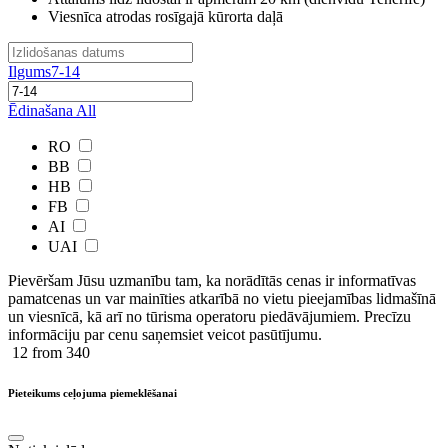
Viesnīca atrodas rosīgajā kūrorta daļā
Ilgums
7-14
Ēdinašana
All
RO
BB
HB
FB
AI
UAI
Pievēršam Jūsu uzmanību tam, ka norādītās cenas ir ​informatīvas ​
pamatcenas un var mainīties atkarībā ​no ​vietu pieejamības lidmašīnā
un viesnīcā, kā arī no tūrisma operatoru piedāvājumiem. Precīzu
informāciju par cenu saņemsiet veicot pasūtījumu.
12
from 340
Pieteikums ceļojuma piemeklēšanai