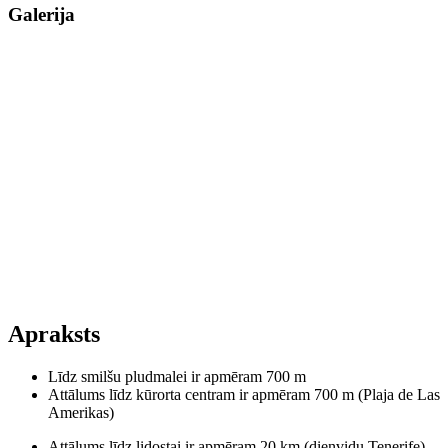
Galerija
Apraksts
Līdz smilšu pludmalei ir apmēram 700 m
Attālums līdz kūrorta centram ir apmēram 700 m (Plaja de Las
Amerikas)
Attālums līdz lidostai ir apmēram 20 km (dienvidu Tenerife)