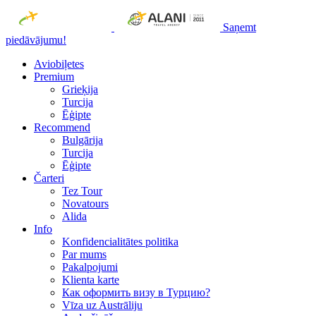
Saņemt
piedāvājumu!
Aviobiļetes
Premium
Grieķija
Turcija
Ēģipte
Recommend
Bulgārija
Turcija
Ēģipte
Čarteri
Tez Tour
Novatours
Alida
Info
Konfidencialitātes politika
Par mums
Рakalpojumi
Klienta karte
Как оформить визу в Турцию?
Vīza uz Austrāliju