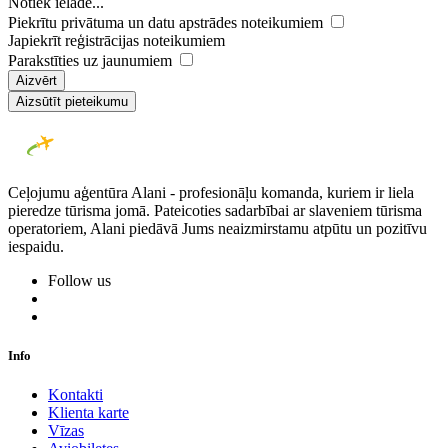
Notiek ielāde...
Piekrītu privātuma un datu apstrādes noteikumiem
Japiekrīt reģistrācijas noteikumiem
Parakstīties uz jaunumiem
Aizvērt
Aizsūtīt pieteikumu
Ceļojumu aģentūra Alani - profesionāļu komanda, kuriem ir liela
pieredze tūrisma jomā. Pateicoties sadarbībai ar slaveniem tūrisma
operatoriem, Alani piedāvā Jums neaizmirstamu atpūtu un pozitīvu
iespaidu.
Follow us
Info
Kontakti
Klienta karte
Vīzas