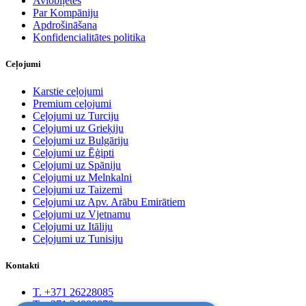
Aviobiļetes
Par Kompāniju
Apdrošināšana
Konfidencialitātes politika
Ceļojumi
Karstie ceļojumi
Premium ceļojumi
Ceļojumi uz Turciju
Ceļojumi uz Grieķiju
Ceļojumi uz Bulgāriju
Ceļojumi uz Ēģipti
Ceļojumi uz Spāniju
Ceļojumi uz Melnkalni
Ceļojumi uz Taizemi
Ceļojumi uz Apv. Arābu Emirātiem
Ceļojumi uz Vjetnamu
Ceļojumi uz Itāliju
Ceļojumi uz Tunisiju
Kontakti
T. +371 26228085
T. +371 24888878