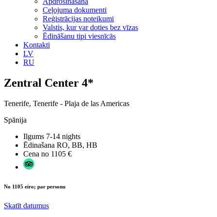
Apdrošināšana
Ceļojuma dokumenti
Reģistrācijas noteikumi
Valstis, kur var doties bez vīzas
Ēdināšanu tipi viesnīcās
Kontakti
LV
RU
Zentral Center 4*
Tenerife, Tenerife - Plaja de las Americas
Spānija
Ilgums
7-14 nights
Ēdinašana
RO, BB, HB
Cena no
1105 €
No 1105 eiro; par personu
Skatīt datumus