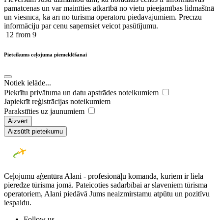
pamatcenas un var mainīties atkarībā ​no ​vietu pieejamības lidmašīnā
un viesnīcā, kā arī no tūrisma operatoru piedāvājumiem. Precīzu
informāciju par cenu saņemsiet veicot pasūtījumu.
12
from 9
Pieteikums ceļojuma piemeklēšanai
Notiek ielāde...
Piekrītu privātuma un datu apstrādes noteikumiem
Japiekrīt reģistrācijas noteikumiem
Parakstīties uz jaunumiem
Aizvērt
Aizsūtīt pieteikumu
Ceļojumu aģentūra Alani - profesionāļu komanda, kuriem ir liela
pieredze tūrisma jomā. Pateicoties sadarbībai ar slaveniem tūrisma
operatoriem, Alani piedāvā Jums neaizmirstamu atpūtu un pozitīvu
iespaidu.
Follow us