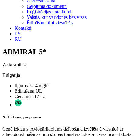
Apdrošināšana
Ceļojuma dokumenti
Reģistrācijas noteikumi
Valstis, kur var doties bez vīzas
Ēdināšanu tipi viesnīcās
Kontakti
LV
RU
ADMIRAL 5*
Zelta smiltis
Bulgārija
Ilgums
7-14 nights
Ēdinašana
UL
Cena no
1171 €
No 1171 eiro; par personu
Cenā iekļauts: Aviopārlidojums dzīvošana izvēlētajā viesnīcā ar
attiecīgo ēdināšanas tipu grupas transfērs lidosta – viesnīca – lidosta