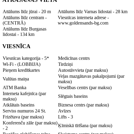
Attālums līdz jūrai - 20 m
Attālums līdz Varnas lidostai - 28 km
Attālums līdz centram -
Viesnīcas interneta adrese -
(CENTRĀ)
www.goldensands-bg.com
Attālums līdz Burgasas
lidostai - 134 km
VIESNĪCA
Viesnīcas kategorija - 5*
Medicīnas centrs
Wi-Fi - (LOBBIJA)
Tirdziņi
Pieņem kredītkartes
Autostāvvieta (par maksu)
Veļas mazgātavas pakalpojumi (par
Valūtas maiņa
maksu)
ATM Banka
Veselības centrs (par maksu)
Interneta kafejnīca (par
Slēgtais baseins
maksu)
Atklātais baseins
Biznesa centrs (par maksu)
Serviss numuros 24 St.
Avīzes
Frizētava (par maksu)
Lifts - 3
Konferenču zāle (par maksu)
Ķīmiskā tīrīšana (par maksu)
- 2