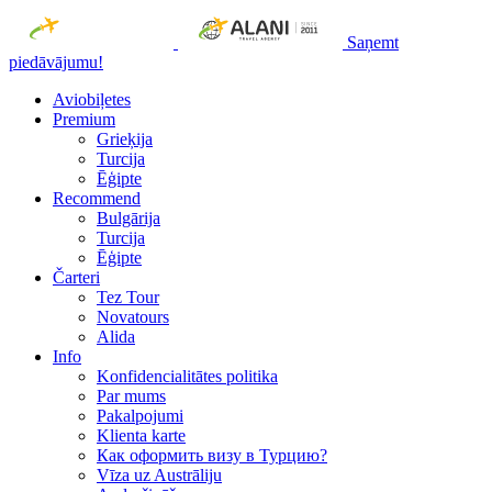
Saņemt
piedāvājumu!
Aviobiļetes
Premium
Grieķija
Turcija
Ēģipte
Recommend
Bulgārija
Turcija
Ēģipte
Čarteri
Tez Tour
Novatours
Alida
Info
Konfidencialitātes politika
Par mums
Рakalpojumi
Klienta karte
Как оформить визу в Турцию?
Vīza uz Austrāliju