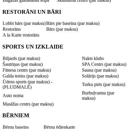
Bagāžas glabāšanas telpa
Skaistuma centrs (par maksu)
RESTORĀNI UN BĀRI
Lobbi bārs (par maksu)
Bārs pie baseina (par maksu)
Restorāns
Bārs (par maksu)
A la Karte restorāns
SPORTS UN IZKLAIDE
Biljards (par maksu)
Nakts klubs
Šautriņas (par maksu)
SPA Centrs (par maksu)
Fitnesa centrs (par maksu)
Sauna (par maksu)
Galda teniss (par maksu)
Solārijs (par maksu)
Ūdens sports (par maksu) -
Turku pirts (par maksu)
(PLUDMALĒ)
Burbuļvanna (par
Auto noma
maksu)
Masāžas centrs (par maksu)
BĒRNIEM
Bērnu baseins
Bērnu ēdienkarte