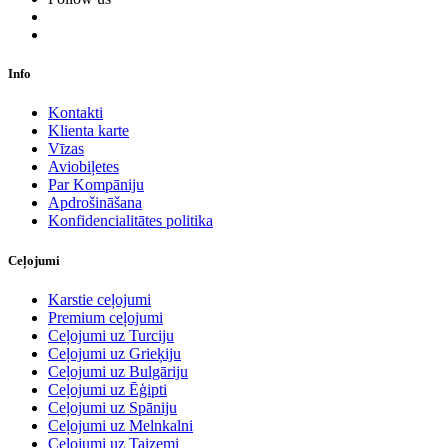
Info
Kontakti
Klienta karte
Vīzas
Aviobiļetes
Par Kompāniju
Apdrošināšana
Konfidencialitātes politika
Ceļojumi
Karstie ceļojumi
Premium ceļojumi
Ceļojumi uz Turciju
Ceļojumi uz Grieķiju
Ceļojumi uz Bulgāriju
Ceļojumi uz Ēģipti
Ceļojumi uz Spāniju
Ceļojumi uz Melnkalni
Ceļojumi uz Taizemi