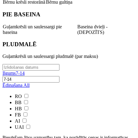
Bērnu krēsli restorānā
Bērnu gultiņa
PIE BASEINA
Guļamkrēsli un saulessargi pie
Baseina dvieļi -
baseina
(DEPOZĪTS)
PLUDMALĒ
Guļamkrēsli un saulessargi pludmalē (par maksu)
Ilgums
7-14
Ēdinašana
All
RO
BB
HB
FB
AI
UAI
Pievēršam Jūsu uzmanību tam, ka norādītās cenas ir ​informatīvas ​