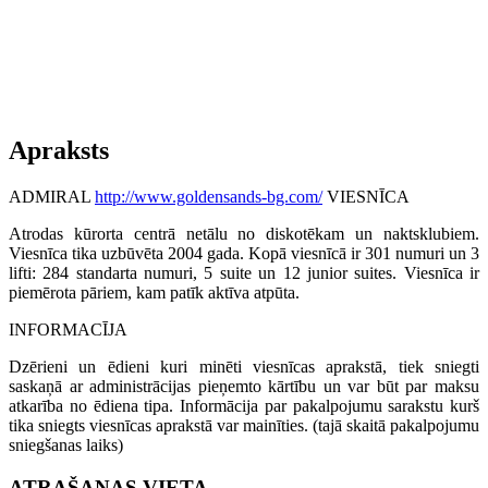
Apraksts
ADMIRAL
http://www.goldensands-bg.com/
VIESNĪCA
Atrodas kūrorta centrā netālu no diskotēkam un naktsklubiem.
Viesnīca tika uzbūvēta 2004 gada. Kopā viesnīcā ir 301 numuri un 3
lifti: 284 standarta numuri, 5 suite un 12 junior suites. Viesnīca ir
piemērota pāriem, kam patīk aktīva atpūta.
INFORMACĪJA
Dzērieni un ēdieni kuri minēti viesnīcas aprakstā, tiek sniegti
saskaņā ar administrācijas pieņemto kārtību un var būt par maksu
atkarība no ēdiena tipa. Informācija par pakalpojumu sarakstu kurš
tika sniegts viesnīcas aprakstā var mainīties. (tajā skaitā pakalpojumu
sniegšanas laiks)
ATRAŠANAS VIETA