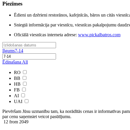
Piezīmes
Ēdieni un dzērieni restorānos, kafejnīcās, bāros un citās viesnī
Sniegtā informācija par viesnīcu, viesnīcas pakalpojumu daudzve
Oficiālā viesnīcas interneta adrese:
www.pickalbatros.com
Ilgums
7-14
Ēdinašana
All
RO
BB
HB
FB
AI
UAI
Pievēršam Jūsu uzmanību tam, ka norādītās cenas ir ​informatīvas ​pama
par cenu saņemsiet veicot pasūtījumu.
12
from 2049