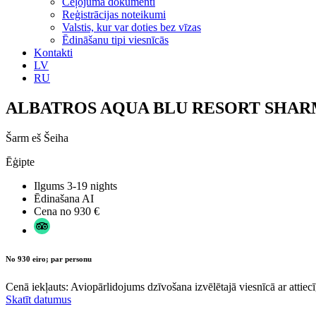
Ceļojuma dokumenti
Reģistrācijas noteikumi
Valstis, kur var doties bez vīzas
Ēdināšanu tipi viesnīcās
Kontakti
LV
RU
ALBATROS AQUA BLU RESORT SHARM
Šarm eš Šeiha
Ēģipte
Ilgums
3-19 nights
Ēdinašana
AI
Cena no
930 €
No 930 eiro; par personu
Cenā iekļauts: Aviopārlidojums dzīvošana izvēlētajā viesnīcā ar attiecī
Skatīt datumus