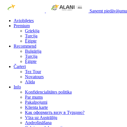
Saņemt piedāvājumu
Aviobiļetes
Premium
Grieķija
Turcija
Ēģipte
Recommend
Bulgārija
Turcija
Ēģipte
Čarteri
Tez Tour
Novatours
Alida
Info
Konfidencialitātes politika
Par mums
Рakalpojumi
Klienta karte
Как оформить визу в Турцию?
Vīza uz Austrāliju
Apdrošināšana