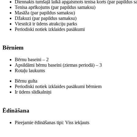
Diennakts tumšajā laikā apgaismots tenisa korts (par papildus 
Tenisa aprīkojums (par papildus samaksu)
Masāža (par papildus samaksu)
Džakuzi (par papildus samaksu)
Viesnīcā ir ūdens atrakciju parks
Periodiski notiek izklaides pasākumi
Bērniem
Bērnu baseini – 2
Apsildāmi bērnu baseini (ziemas periodā) – 3
Rotaļu laukums
Bērnu gulta
Periodiski notiek izklaides pasākumi bērniem
Ir ūdens slidkalniņi
Ēdināšana
Pieejamie ēdināšanas tipi: Viss iekļauts