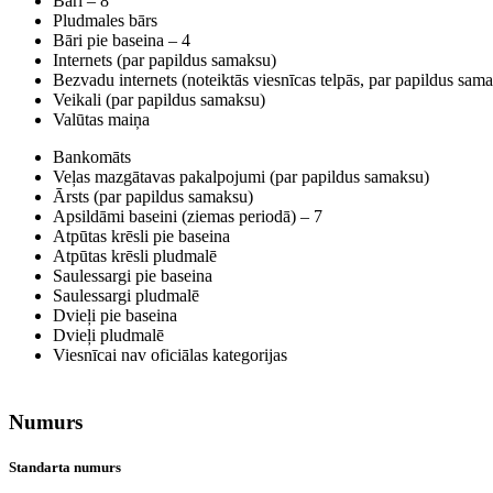
Bāri – 8
Pludmales bārs
Bāri pie baseina – 4
Internets (par papildus samaksu)
Bezvadu internets (noteiktās viesnīcas telpās, par papildus sam
Veikali (par papildus samaksu)
Valūtas maiņa
Bankomāts
Veļas mazgātavas pakalpojumi (par papildus samaksu)
Ārsts (par papildus samaksu)
Apsildāmi baseini (ziemas periodā) – 7
Atpūtas krēsli pie baseina
Atpūtas krēsli pludmalē
Saulessargi pie baseina
Saulessargi pludmalē
Dvieļi pie baseina
Dvieļi pludmalē
Viesnīcai nav oficiālas kategorijas
Numurs
Standarta numurs