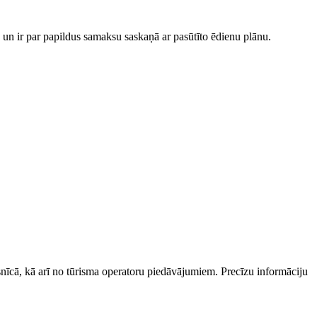
as un ir par papildus samaksu saskaņā ar pasūtīto ēdienu plānu.
esnīcā, kā arī no tūrisma operatoru piedāvājumiem. Precīzu informāciju