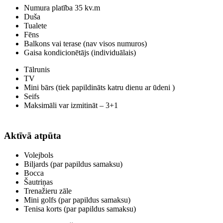
Numura platība 35 kv.m
Duša
Tualete
Fēns
Balkons vai terase (nav visos numuros)
Gaisa kondicionētājs (individuālais)
Tālrunis
TV
Mini bārs (tiek papildināts katru dienu ar ūdeni )
Seifs
Maksimāli var izmitināt – 3+1
Aktīvā atpūta
Volejbols
Biljards (par papildus samaksu)
Bocca
Šautriņas
Trenažieru zāle
Mini golfs (par papildus samaksu)
Tenisa korts (par papildus samaksu)