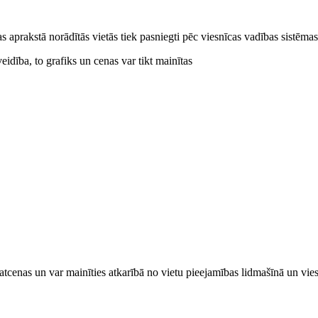
cas aprakstā norādītās vietās tiek pasniegti pēc viesnīcas vadības sistēm
idība, to grafiks un cenas var tikt mainītas
tcenas un var mainīties atkarībā ​no ​vietu pieejamības lidmašīnā un vi