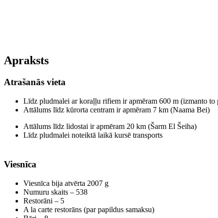
Apraksts
Atrašanās vieta
Līdz pludmalei ar koraļļu rifiem ir apmēram 600 m (izmanto to
Attālums līdz kūrorta centram ir apmēram 7 km (Naama Bei)
Attālums līdz lidostai ir apmēram 20 km (Šarm El Šeiha)
Līdz pludmalei noteiktā laikā kursē transports
Viesnīca
Viesnīca bija atvērta 2007 g
Numuru skaits – 538
Restorāni – 5
A la carte restorāns (par papildus samaksu)