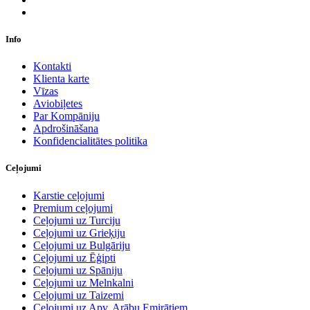
Info
Kontakti
Klienta karte
Vīzas
Aviobiļetes
Par Kompāniju
Apdrošināšana
Konfidencialitātes politika
Ceļojumi
Karstie ceļojumi
Premium ceļojumi
Ceļojumi uz Turciju
Ceļojumi uz Grieķiju
Ceļojumi uz Bulgāriju
Ceļojumi uz Ēģipti
Ceļojumi uz Spāniju
Ceļojumi uz Melnkalni
Ceļojumi uz Taizemi
Ceļojumi uz Apv. Arābu Emirātiem