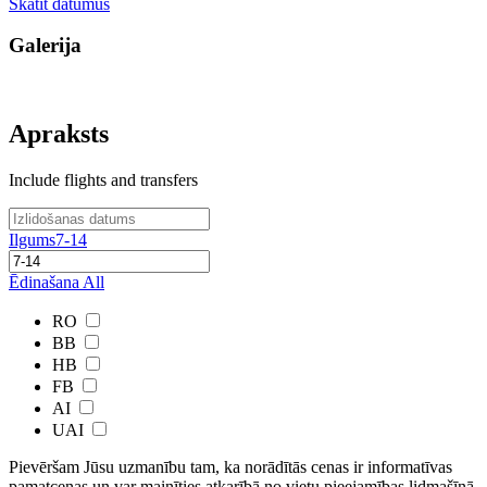
Skatīt datumus
Galerija
Apraksts
Include flights and transfers
Ilgums
7-14
Ēdinašana
All
RO
BB
HB
FB
AI
UAI
Pievēršam Jūsu uzmanību tam, ka norādītās cenas ir ​informatīvas ​
pamatcenas un var mainīties atkarībā ​no ​vietu pieejamības lidmašīnā