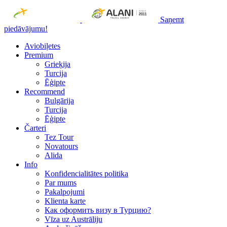
Saņemt
piedāvājumu!
Aviobiļetes
Premium
Grieķija
Turcija
Ēģipte
Recommend
Bulgārija
Turcija
Ēģipte
Čarteri
Tez Tour
Novatours
Alida
Info
Konfidencialitātes politika
Par mums
Рakalpojumi
Klienta karte
Как оформить визу в Турцию?
Vīza uz Austrāliju