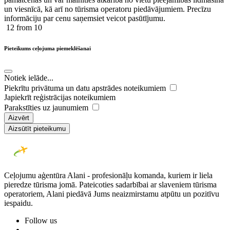
un viesnīcā, kā arī no tūrisma operatoru piedāvājumiem. Precīzu
informāciju par cenu saņemsiet veicot pasūtījumu.
12
from 10
Pieteikums ceļojuma piemeklēšanai
Notiek ielāde...
Piekrītu privātuma un datu apstrādes noteikumiem
Japiekrīt reģistrācijas noteikumiem
Parakstīties uz jaunumiem
Aizvērt
Aizsūtīt pieteikumu
Ceļojumu aģentūra Alani - profesionāļu komanda, kuriem ir liela
pieredze tūrisma jomā. Pateicoties sadarbībai ar slaveniem tūrisma
operatoriem, Alani piedāvā Jums neaizmirstamu atpūtu un pozitīvu
iespaidu.
Follow us