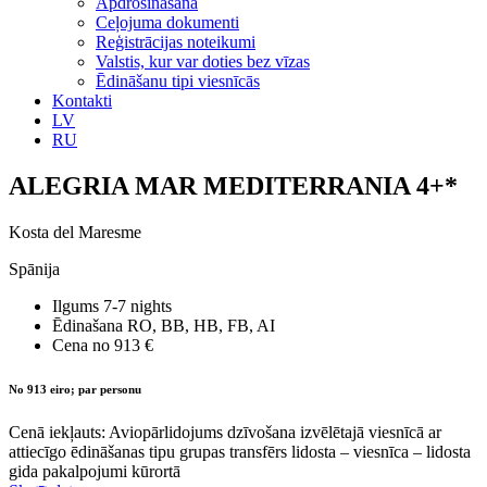
Apdrošināšana
Ceļojuma dokumenti
Reģistrācijas noteikumi
Valstis, kur var doties bez vīzas
Ēdināšanu tipi viesnīcās
Kontakti
LV
RU
ALEGRIA MAR MEDITERRANIA 4+*
Kosta del Maresme
Spānija
Ilgums
7-7 nights
Ēdinašana
RO, BB, HB, FB, AI
Cena no
913 €
No 913 eiro; par personu
Cenā iekļauts: Aviopārlidojums dzīvošana izvēlētajā viesnīcā ar
attiecīgo ēdināšanas tipu grupas transfērs lidosta – viesnīca – lidosta
gida pakalpojumi kūrortā