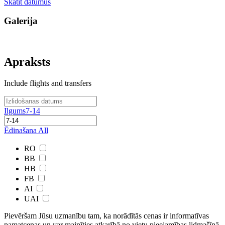
Skatīt datumus
Galerija
Apraksts
Include flights and transfers
Ilgums
7-14
Ēdinašana
All
RO
BB
HB
FB
AI
UAI
Pievēršam Jūsu uzmanību tam, ka norādītās cenas ir ​informatīvas ​
pamatcenas un var mainīties atkarībā ​no ​vietu pieejamības lidmašīnā