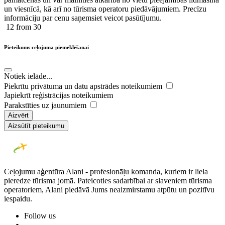
un viesnīcā, kā arī no tūrisma operatoru piedāvājumiem. Precīzu
informāciju par cenu saņemsiet veicot pasūtījumu.
12
from 30
Pieteikums ceļojuma piemeklēšanai
Notiek ielāde...
Piekrītu privātuma un datu apstrādes noteikumiem
Japiekrīt reģistrācijas noteikumiem
Parakstīties uz jaunumiem
Aizvērt
Aizsūtīt pieteikumu
Ceļojumu aģentūra Alani - profesionāļu komanda, kuriem ir liela
pieredze tūrisma jomā. Pateicoties sadarbībai ar slaveniem tūrisma
operatoriem, Alani piedāvā Jums neaizmirstamu atpūtu un pozitīvu
iespaidu.
Follow us