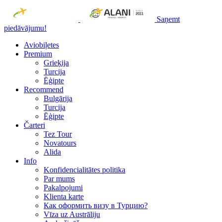
Saņemt
piedāvājumu!
Aviobiļetes
Premium
Grieķija
Turcija
Ēģipte
Recommend
Bulgārija
Turcija
Ēģipte
Čarteri
Tez Tour
Novatours
Alida
Info
Konfidencialitātes politika
Par mums
Рakalpojumi
Klienta karte
Как оформить визу в Турцию?
Vīza uz Austrāliju