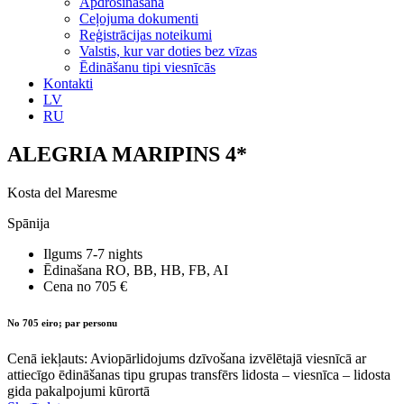
Apdrošināšana
Ceļojuma dokumenti
Reģistrācijas noteikumi
Valstis, kur var doties bez vīzas
Ēdināšanu tipi viesnīcās
Kontakti
LV
RU
ALEGRIA MARIPINS 4*
Kosta del Maresme
Spānija
Ilgums
7-7 nights
Ēdinašana
RO, BB, HB, FB, AI
Cena no
705 €
No 705 eiro; par personu
Cenā iekļauts: Aviopārlidojums dzīvošana izvēlētajā viesnīcā ar
attiecīgo ēdināšanas tipu grupas transfērs lidosta – viesnīca – lidosta
gida pakalpojumi kūrortā