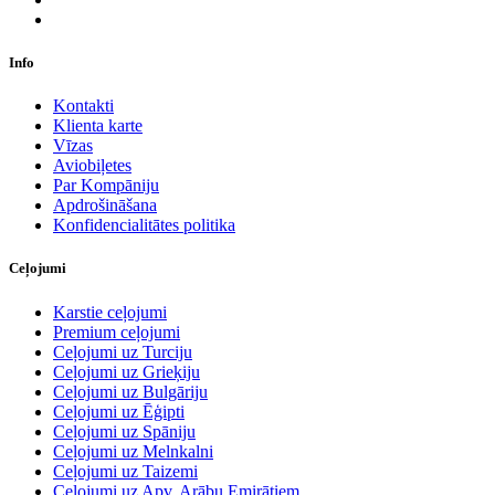
Info
Kontakti
Klienta karte
Vīzas
Aviobiļetes
Par Kompāniju
Apdrošināšana
Konfidencialitātes politika
Ceļojumi
Karstie ceļojumi
Premium ceļojumi
Ceļojumi uz Turciju
Ceļojumi uz Grieķiju
Ceļojumi uz Bulgāriju
Ceļojumi uz Ēģipti
Ceļojumi uz Spāniju
Ceļojumi uz Melnkalni
Ceļojumi uz Taizemi
Ceļojumi uz Apv. Arābu Emirātiem