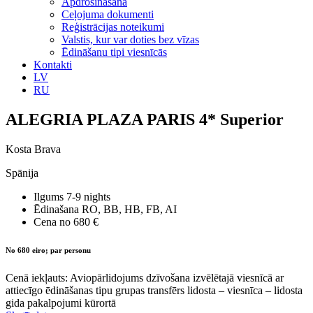
Apdrošināšana
Ceļojuma dokumenti
Reģistrācijas noteikumi
Valstis, kur var doties bez vīzas
Ēdināšanu tipi viesnīcās
Kontakti
LV
RU
ALEGRIA PLAZA PARIS 4* Superior
Kosta Brava
Spānija
Ilgums
7-9 nights
Ēdinašana
RO, BB, HB, FB, AI
Cena no
680 €
No 680 eiro; par personu
Cenā iekļauts: Aviopārlidojums dzīvošana izvēlētajā viesnīcā ar
attiecīgo ēdināšanas tipu grupas transfērs lidosta – viesnīca – lidosta
gida pakalpojumi kūrortā