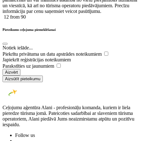
un viesnīcā, kā arī no tūrisma operatoru piedāvājumiem. Precīzu
informāciju par cenu saņemsiet veicot pasūtījumu.
12
from 90
Pieteikums ceļojuma piemeklēšanai
Notiek ielāde...
Piekrītu privātuma un datu apstrādes noteikumiem
Japiekrīt reģistrācijas noteikumiem
Parakstīties uz jaunumiem
Aizvērt
Aizsūtīt pieteikumu
Ceļojumu aģentūra Alani - profesionāļu komanda, kuriem ir liela
pieredze tūrisma jomā. Pateicoties sadarbībai ar slaveniem tūrisma
operatoriem, Alani piedāvā Jums neaizmirstamu atpūtu un pozitīvu
iespaidu.
Follow us