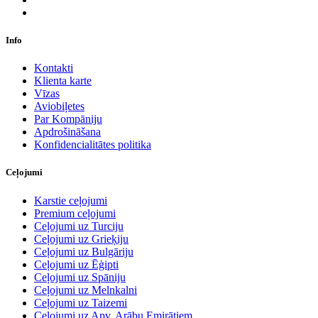
Info
Kontakti
Klienta karte
Vīzas
Aviobiļetes
Par Kompāniju
Apdrošināšana
Konfidencialitātes politika
Ceļojumi
Karstie ceļojumi
Premium ceļojumi
Ceļojumi uz Turciju
Ceļojumi uz Grieķiju
Ceļojumi uz Bulgāriju
Ceļojumi uz Ēģipti
Ceļojumi uz Spāniju
Ceļojumi uz Melnkalni
Ceļojumi uz Taizemi
Ceļojumi uz Apv. Arābu Emirātiem