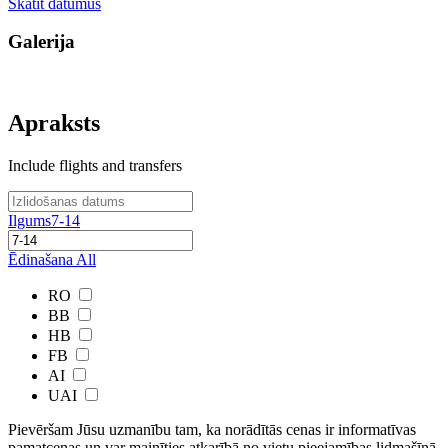
Skatīt datumus
Galerija
Apraksts
Include flights and transfers
Ilgums
7-14
Ēdinašana
All
RO
BB
HB
FB
AI
UAI
Pievēršam Jūsu uzmanību tam, ka norādītās cenas ir ​informatīvas ​
pamatcenas un var mainīties atkarībā ​no ​vietu pieejamības lidmašīnā