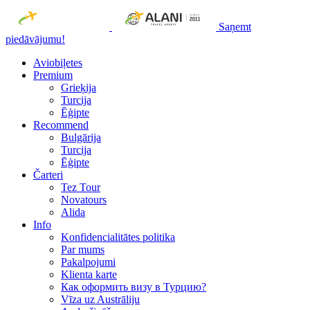
Saņemt
piedāvājumu!
Aviobiļetes
Premium
Grieķija
Turcija
Ēģipte
Recommend
Bulgārija
Turcija
Ēģipte
Čarteri
Tez Tour
Novatours
Alida
Info
Konfidencialitātes politika
Par mums
Рakalpojumi
Klienta karte
Как оформить визу в Турцию?
Vīza uz Austrāliju