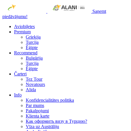
Saņemt
piedāvājumu!
Aviobiļetes
Premium
Grieķija
Turcija
Ēģipte
Recommend
Bulgārija
Turcija
Ēģipte
Čarteri
Tez Tour
Novatours
Alida
Info
Konfidencialitātes politika
Par mums
Рakalpojumi
Klienta karte
Как оформить визу в Турцию?
Vīza uz Austrāliju