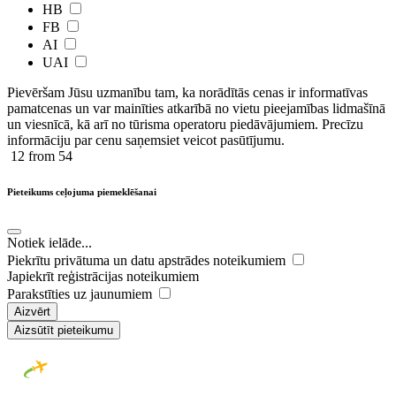
HB
FB
AI
UAI
Pievēršam Jūsu uzmanību tam, ka norādītās cenas ir ​informatīvas ​
pamatcenas un var mainīties atkarībā ​no ​vietu pieejamības lidmašīnā
un viesnīcā, kā arī no tūrisma operatoru piedāvājumiem. Precīzu
informāciju par cenu saņemsiet veicot pasūtījumu.
12
from 54
Pieteikums ceļojuma piemeklēšanai
Notiek ielāde...
Piekrītu privātuma un datu apstrādes noteikumiem
Japiekrīt reģistrācijas noteikumiem
Parakstīties uz jaunumiem
Aizvērt
Aizsūtīt pieteikumu