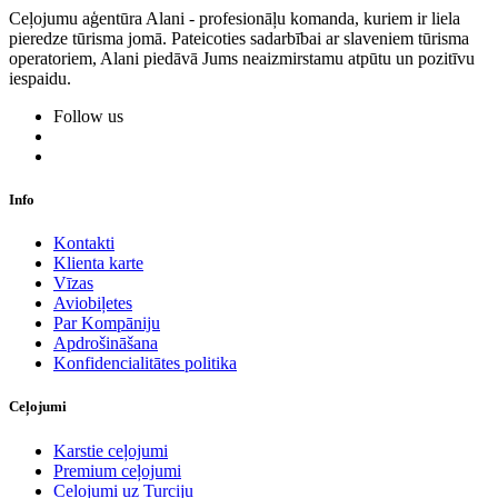
Ceļojumu aģentūra Alani - profesionāļu komanda, kuriem ir liela
pieredze tūrisma jomā. Pateicoties sadarbībai ar slaveniem tūrisma
operatoriem, Alani piedāvā Jums neaizmirstamu atpūtu un pozitīvu
iespaidu.
Follow us
Info
Kontakti
Klienta karte
Vīzas
Aviobiļetes
Par Kompāniju
Apdrošināšana
Konfidencialitātes politika
Ceļojumi
Karstie ceļojumi
Premium ceļojumi
Ceļojumi uz Turciju