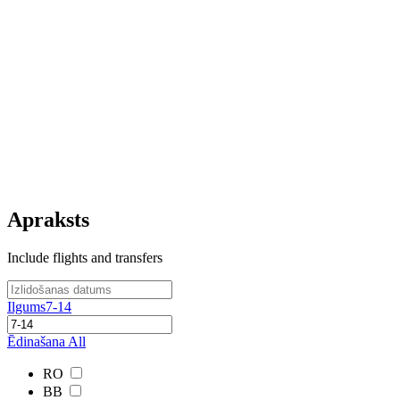
Apraksts
Include flights and transfers
Ilgums
7-14
Ēdinašana
All
RO
BB