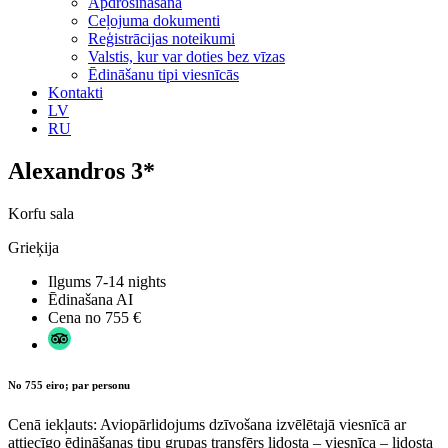
Apdrošināšana
Ceļojuma dokumenti
Reģistrācijas noteikumi
Valstis, kur var doties bez vīzas
Ēdināšanu tipi viesnīcās
Kontakti
LV
RU
Alexandros 3*
Korfu sala
Grieķija
Ilgums
7-14 nights
Ēdinašana
AI
Cena no
755 €
No 755 eiro; par personu
Cenā iekļauts: Aviopārlidojums dzīvošana izvēlētajā viesnīcā ar
attiecīgo ēdināšanas tipu grupas transfērs lidosta – viesnīca – lidosta