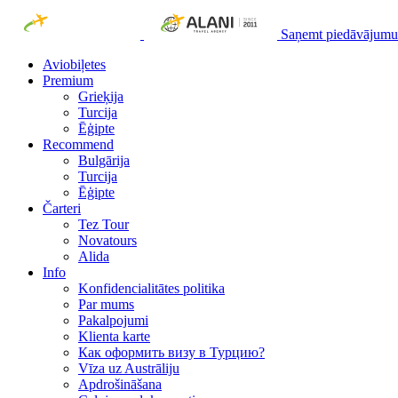
Saņemt piedāvājumu
Aviobiļetes
Premium
Grieķija
Turcija
Ēģipte
Recommend
Bulgārija
Turcija
Ēģipte
Čarteri
Tez Tour
Novatours
Alida
Info
Konfidencialitātes politika
Par mums
Рakalpojumi
Klienta karte
Как оформить визу в Турцию?
Vīza uz Austrāliju
Apdrošināšana