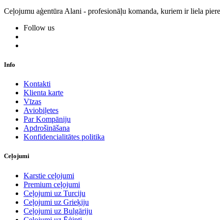
Ceļojumu aģentūra Alani - profesionāļu komanda, kuriem ir liela piere
Follow us
Info
Kontakti
Klienta karte
Vīzas
Aviobiļetes
Par Kompāniju
Apdrošināšana
Konfidencialitātes politika
Ceļojumi
Karstie ceļojumi
Premium ceļojumi
Ceļojumi uz Turciju
Ceļojumi uz Grieķiju
Ceļojumi uz Bulgāriju
Ceļojumi uz Ēģipti