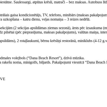
iestātne. Saulessargi, atpūtas krēsli, matrači – bez maksas. Autobuss l
trālais gaisa kondicionētājs, TV, telefons, minibārs (maksas pakalpojums
a uzkopšana – katru dienu, veļas nomaiņa – 3 reizes nedēlā.
ar 5 sekcijām (2 sekcijas apsildāmas ziemas sezonā), ārsts pēc izsaukuma 
dz pilsētai (pēc pieprasījuma, maksas pakalpojums), valūtas maiņa, int
apsildāms), 2 rotaļlaukumi, bērnu krēsliņi restorānā, miniklubs (4-12 g.
ludmales volejbols (“Dana Beach Resort”), dzīvā mūzika.
nisa rakešu noma, minigolfs, biljards. Pakalpojumi viesnīcā “Dana Beach
IVE