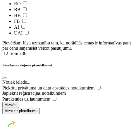
RO
BB
HB
FB
AI
UAI
Pievēršam Jūsu uzmanību tam, ka norādītās cenas ir ​informatīvas ​pama
par cenu saņemsiet veicot pasūtījumu.
12
from 736
Pieteikums ceļojuma piemeklēšanai
Notiek ielāde...
Piekrītu privātuma un datu apstrādes noteikumiem
Japiekrīt reģistrācijas noteikumiem
Parakstīties uz jaunumiem
Aizvērt
Aizsūtīt pieteikumu