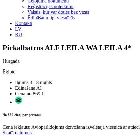
Ceļojuma dokumenti
Reģistrācijas noteikumi
Valstis, kur var doties bez vīzas
Ēdināšanu tipi viesnīcās
Kontakti
LV
RU
Pickalbatros ALF LEILA WA LEILA 4*
Hurgada
Ēģipte
Ilgums
3-18 nights
Ēdinašana
AI
Cena no
869 €
No 869 eiro; par personu
Cenā iekļauts: Aviopārlidojums dzīvošana izvēlētajā viesnīcā ar attiecī
Skatīt datumus