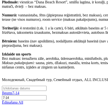
Pludmale:
viesnīcas “Dana Beach Resort”, smilšu lagūna, ir koraļļi, p
matrači, dvieļi – bez maksas.
Numurā:
vannasistaba, fēns (jāpieprasa reģistratūrā, bez maksas), cen
terase (ne visos numuros), room service (maksas pakalpojums), numur
Teritorijā:
4 restorāni (t.sk. 1 a la carte), 6 bāri, atklātais baseins 
frizētava, taksometra izsaukums, bezmaksas autostāvvieta, autobuss lī
Bērniem:
baseins (nav apsildāms), nodalījums atklātajā baseinā (nav 
pieprasījuma, bez maksas).
Izklaide un sports
Bez maksas: trenažieru zāle, aerobika, ūdensaerobika, minifutbols, p
Maksas pakalpojumi:
sauna, pirts, džakuzi, masāža, tenisa korts, te
niršanas centrs, izjādes ar zirgiem un kamieļiem.
Молодежный, Свадебный тур, Семейный отдых, ALL INCLUS
Ilgums
7-14
Ēdinašana
All