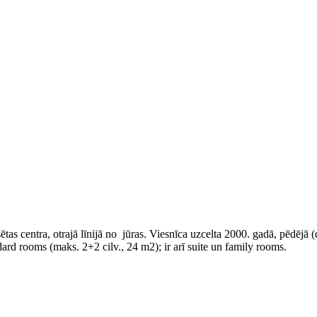
as centra, otrajā līnijā no jūras. Viesnīca uzcelta 2000. gadā, pēdējā 
d rooms (maks. 2+2 cilv., 24 m2); ir arī suite un family rooms.