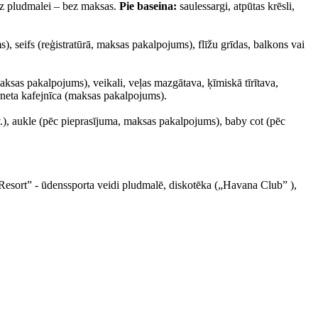
īdz pludmalei – bez maksas.
Pie baseina:
saulessargi, atpūtas krēsli,
), seifs (reģistratūrā, maksas pakalpojums), flīžu grīdas, balkons vai
(maksas pakalpojums), veikali, veļas mazgātava, ķīmiskā tīrītava,
erneta kafejnīca (maksas pakalpojums).
v.), aukle (pēc pieprasījuma, maksas pakalpojums), baby cot (pēc
 Resort” - ūdenssporta veidi pludmalē, diskotēka („Havana Club” ),