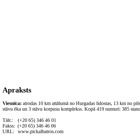
Apraksts
Viesnīca:
atrodas 10 km attālumā no Hurgadas lidostas, 13 km no pilsēt
stāvu ēka un 3 stāvu korpusu komplekss. Kopā 419 numuri: 385 standar
Tālr.: (+20 65) 346 46 01
Fakss: (+20 65) 346 46 06
URL: www.pickalbatros.com