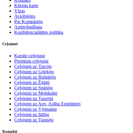
Kontakti
Klienta karte
Vīzas
Aviobiļetes
Par Kompāniju
Apdrošināšana
Konfidencialitātes politika
Ceļojumi
Karstie ceļojumi
Premium ceļojumi
Ceļojumi uz Turciju
Ceļojumi uz Grieķiju
Ceļojumi uz Bulgāriju
Ceļojumi uz Ēģipti
Ceļojumi uz Spāniju
Ceļojumi uz Melnkalni
Ceļojumi uz Taizemi
Ceļojumi uz Apv. Arābu Emirātiem
Ceļojumi uz Vjetnamu
Ceļojumi uz Itāliju
Ceļojumi uz Tunisiju
Kontakti