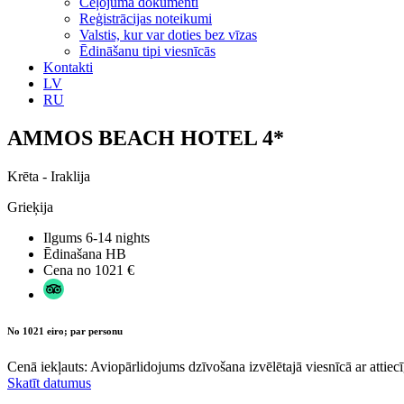
Ceļojuma dokumenti
Reģistrācijas noteikumi
Valstis, kur var doties bez vīzas
Ēdināšanu tipi viesnīcās
Kontakti
LV
RU
AMMOS BEACH HOTEL 4*
Krēta - Iraklija
Grieķija
Ilgums
6-14 nights
Ēdinašana
HB
Cena no
1021 €
No 1021 eiro; par personu
Cenā iekļauts: Aviopārlidojums dzīvošana izvēlētajā viesnīcā ar attiecī
Skatīt datumus