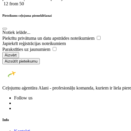
12
from 50
Pieteikums ceļojuma piemeklēšanai
Notiek ielāde...
Piekrītu privātuma un datu apstrādes noteikumiem
Japiekrīt reģistrācijas noteikumiem
Parakstīties uz jaunumiem
Aizvērt
Aizsūtīt pieteikumu
Ceļojumu aģentūra Alani - profesionāļu komanda, kuriem ir liela piere
Follow us
Info