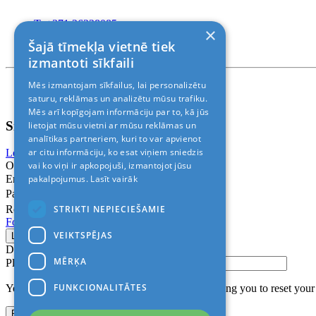
T. +371 26228085
×
T. +371 24888878
Šajā tīmekļa vietnē tiek
Rīga, Kr.Barona 88
izmantoti sīkfaili
Mēs izmantojam sīkfailus, lai personalizētu
Nosacījumi un atrunas
© 2011-2026> «ALANI SIA»
saturu, reklāmas un analizētu mūsu trafiku.
Mēs arī kopīgojam informāciju par to, kā jūs
Sign In
lietojat mūsu vietni ar mūsu reklāmas un
analītikas partneriem, kuri to var apvienot
ar citu informāciju, ko esat viņiem sniedzis
Login with Facebook
Login with Google
vai ko viņi ir apkopojuši, izmantojot jūsu
Or
pakalpojumus.
Lasīt vairāk
Email
Password
STRIKTI NEPIECIEŠAMIE
Remember me
Forgot Password?
VEIKTSPĒJAS
Don’t have an account?
Sign up
MĒRĶA
Please confirm login email below
FUNKCIONALITĀTES
You will receive an email containing a link allowing you to reset you