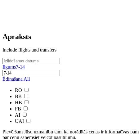
Apraksts
Include flights and transfers
Ilgums
7-14
Ēdinašana
All
RO
BB
HB
FB
AI
UAI
Pievēršam Jūsu uzmanību tam, ka norādītās cenas ir ​informatīvas ​pama
par cenu saņemsiet veicot pasūtījumu.