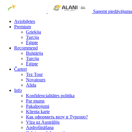
Saņemt piedāvājumu
Aviobiļetes
Premium
Grieķija
Turcija
Ēģipte
Recommend
Bulgārija
Turcija
Ēģipte
Čarteri
Tez Tour
Novatours
Alida
Info
Konfidencialitātes politika
Par mums
Рakalpojumi
Klienta karte
Как оформить визу в Турцию?
Vīza uz Austrāliju
Apdrošināšana